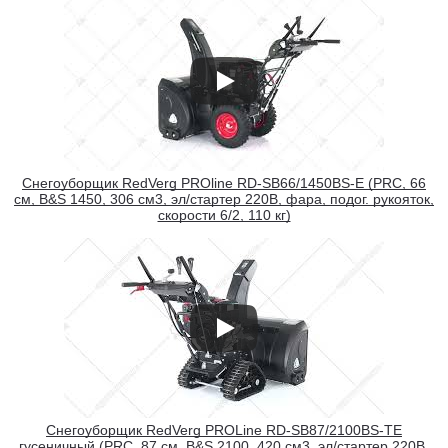
Снегоуборщик RedVerg PROline RD-SB66/1450BS-E (PRC, 66
см, B&S 1450, 306 см3, эл/стартер 220В, фара, подог. рукояток,
скорости 6/2, 110 кг)
Снегоуборщик RedVerg PROLine RD-SB87/2100BS-TE
гусеничный (PRC, 87 см, B&S 2100, 420 см3, эл/стартер 220В,