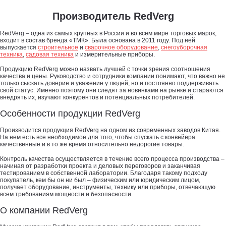
Производитель RedVerg
RedVerg – одна из самых крупных в России и во всем мире торговых марок,
входит в состав бренда «ТМК». Была основана в 2011 году. Под ней
выпускается
строительное
и
сварочное оборудование
,
снегоуборочная
техника
,
садовая техника
и измерительные приборы.
Продукцию RedVerg можно назвать лучшей с точки зрения соотношения
качества и цены. Руководство и сотрудники компании понимают, что важно не
только сыскать доверие и уважение у людей, но и постоянно поддерживать
свой статус. Именно поэтому они следят за новинками на рынке и стараются
внедрять их, изучают конкурентов и потенциальных потребителей.
Особенности продукции RedVerg
Производится продукция RedVerg на одном из современных заводов Китая.
На нем есть все необходимое для того, чтобы спускать с конвейера
качественные и в то же время относительно недорогие товары.
Контроль качества осуществляется в течение всего процесса производства –
начиная от разработки проекта и деловых переговоров и заканчивая
тестированием в собственной лаборатории. Благодаря такому подходу
покупатель, кем бы он ни был – физическим или юридическим лицом,
получает оборудование, инструменты, технику или приборы, отвечающую
всем требованиям мощности и безопасности.
О компании RedVerg