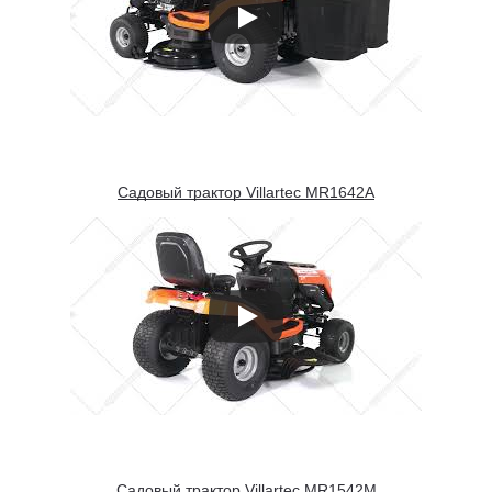
Садовый трактор Villartec MR1642А
Садовый трактор Villartec MR1542M