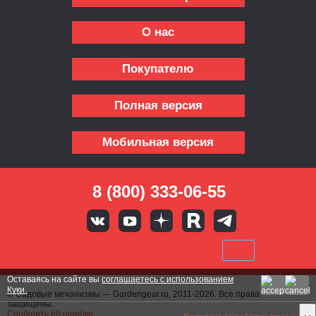
О нас
Покупателю
Полная версия
Мобильная версия
8 (800) 333-06-55
Оставаясь на сайте вы
соглашаетесь с использованием
Куки.
© Садовые механизмы — Gardengear.ru, 2011-2026. Все права
защищены.
Сообщить об ошибке