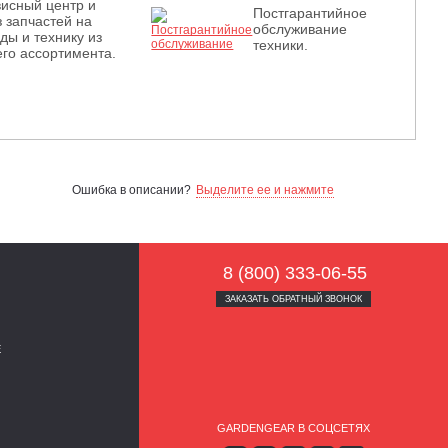
исный центр и
Постгарантийное
з запчастей на
обслуживание
ды и технику из
техники.
го ассортимента.
Ошибка в описании?
Выделите ее и нажмите
8 (800) 333-06-55
ЗАКАЗАТЬ ОБРАТНЫЙ ЗВОНОК
Е
GARDENGEAR В СОЦСЕТЯХ