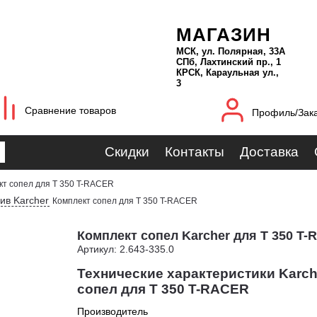
МАГАЗИН
МСК, ул. Полярная, 33А
СПб, Лахтинский пр., 1
КРСК, Караульная ул.,
3
Сравнение товаров
Профиль/Зак
Скидки
Контакты
Доставка
кт сопел для T 350 T-RACER
ив Karcher
Комплект сопел для T 350 T-RACER
Комплект сопел Karcher для T 350 T
Артикул: 2.643-335.0
Технические характеристики Karch
сопел для T 350 T-RACER
Производитель