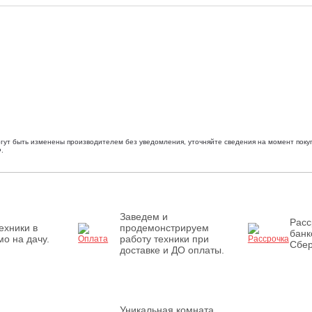
огут быть изменены производителем без уведомления, уточняйте сведения на момент покуп
.
Заведем и
Расс
ехники в
продемонстрируем
банк
о на дачу.
работу техники при
Сбер
доставке и ДО оплаты.
Уникальная комната