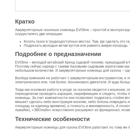
Кратко
Аккумуляторные газонные ножницы EVOline – простой в эксплуатац
осуществлять две операции:
Косить газон в труднодоступных местах. Там, где сделать это
Подрезать молодые ветви кустов или равнять живую изгородь.
Подробнее о предназначении
EVOline – молодой китайский бренд садовой техники, пришедший в 
Поэтому сейчас наряду с такими базовыми садовыми агрегатами как 
небольшом количестве. И аккумуляторные ножницы для газона – одно
Вообще компания не работает с аккумуляторным инструментом, и эт
электрического или, тем более, бензинового двигателя. И куда боль
Тогда как основная работа в уходе за газоном сводится к кошению,
периодически проводить аэрацию, скарификацию и следить, чтобы по
ножницы. За счет компактности они позволяют подрезать стебли впло
мешает сделать либо конструкция косилки, либо боязнь повредить
площадь за единицу времени), а точность и маневренность. А поск
лужайке), «ЭВОлайн» искусственно расширяет их функционал, позво
Технические особенности
Аккумуляторные ножницы для газона EVOline работают по тому же п