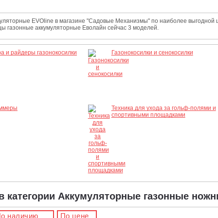
уляторные EVOline в магазине "Садовые Механизмы" по наиболее выгодной ц
цы газонные аккумуляторные Еволайн сейчас 3 моделей.
а и райдеры газонокосилки
Газонокосилки и сенокосилки
иммеры
Техника для ухода за гольф-полями и
спортивными площадками
 в категории Аккумуляторные газонные ножн
о наличию
По цене