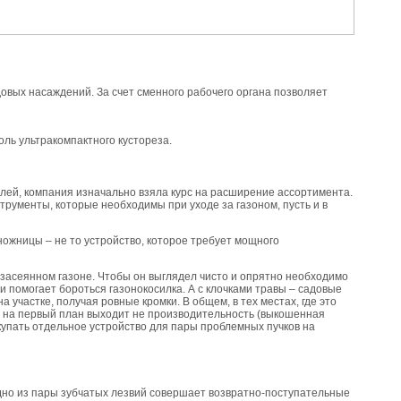
вых насаждений. За счет сменного рабочего органа позволяет
ль ультракомпактного кустореза.
елей, компания изначально взяла курс на расширение ассортимента.
трументы, которые необходимы при уходе за газоном, пусть и в
ножницы – не то устройство, которое требует мощного
о засеянном газоне. Чтобы он выглядел чисто и опрятно необходимо
и помогает бороться газонокосилка. А с клочками травы – садовые
участке, получая ровные кромки. В общем, в тех местах, где это
ц на первый план выходит не производительность (выкошенная
купать отдельное устройство для пары проблемных пучков на
 одно из пары зубчатых лезвий совершает возвратно-поступательные