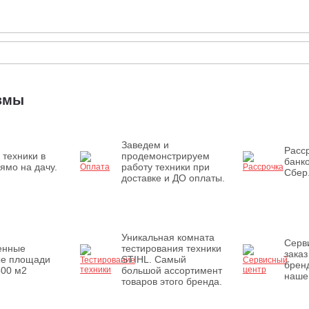
измы
Заведем и
Расср
 техники в
продемонстрируем
банк
ямо на дачу.
работу техники при
Сбер
доставке и ДО оплаты.
Уникальная комната
Серв
енные
тестирования техники
заказ
ые площади
STIHL. Самый
бренд
500 м2
большой ассортимент
наше
товаров этого бренда.