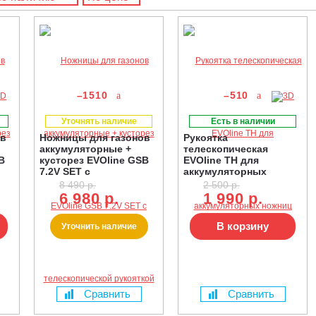
–1510
–510
Уточнять наличие
Есть в наличии
ов
Ножницы для газонов
Рукоятка
аккумуляторные +
телескопическая
B
кусторез EVOline GSB
EVOline TH для
7.2V SET с
аккумуляторных
телескопической
ножниц
8 490 р.
2 500 р.
рукояткой
6 980 р.
1 990 р.
В корзину
Уточнить наличие
Сравнить
Сравнить