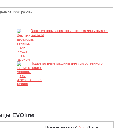
ене от 1990 рублей.
Вертикуттеры, аэраторы, техника для ухода за
газоном
Подметальные машины для искусственного
газона
ицы EVOline
Показывать по:
25
50
все