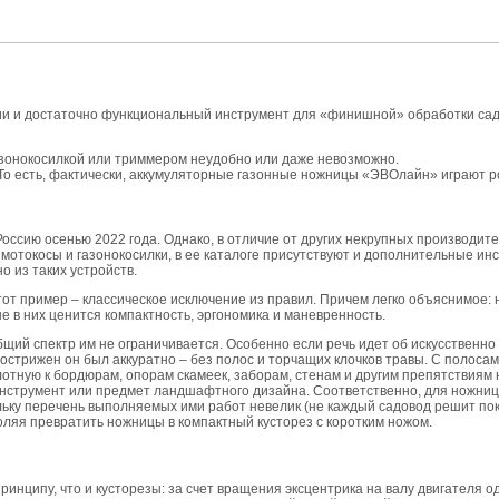
ии и достаточно функциональный инструмент для «финишной» обработки садо
 газонокосилкой или триммером неудобно или даже невозможно.
 То есть, фактически, аккумуляторные газонные ножницы «ЭВОлайн» играют ро
Россию осенью 2022 года. Однако, в отличие от других некрупных производит
мотокосы и газонокосилки, в ее каталоге присутствуют и дополнительные инс
 из таких устройств.
от пример – классическое исключение из правил. Причем легко объяснимое: 
ше в них ценится компактность, эргономика и маневренность.
 общий спектр им не ограничивается. Особенно если речь идет об искусственн
стрижен он был аккуратно – без полос и торчащих клочков травы. С полосам
тную к бордюрам, опорам скамеек, заборам, стенам и другим препятствиям на 
 инструмент или предмет ландшафтного дизайна. Соответственно, для ножни
ольку перечень выполняемых ими работ невелик (не каждый садовод решит по
ляя превратить ножницы в компактный кусторез с коротким ножом.
ринципу, что и кусторезы: за счет вращения эксцентрика на валу двигателя