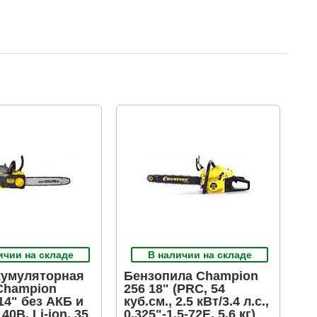
ичии на складе
В наличии на складе
кумуляторная
Бензопила Champion
Champion
256 18" (PRC, 54
14" без АКБ и
куб.см., 2.5 кВт/3.4 л.с.,
40В, Li-ion, 35
0.325"-1.5-72E, 5.6 кг)