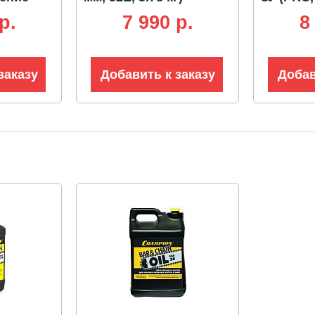
румента,
см, 3/8"-
p.
7 990 p.
8
3.6 кг)
заказу
Добавить к заказу
Добав