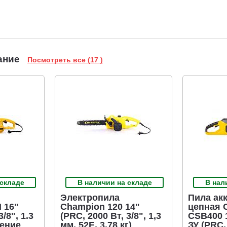
ание
Посмотреть все (17 )
 складе
В наличии на складе
В нал
Электропила
Пила ак
 16"
Champion 120 14"
цепная 
/8", 1.3
(PRC, 2000 Вт, 3/8", 1,3
CSB400 
жение
мм, 52E, 3.78 кг)
ЗУ (PRC, 