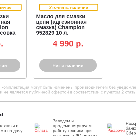
личие
Уточнять наличие
зки
Масло для смазки
нная
цепи (адгезионная
ion
смазка) Champion
асовка
952829 10 л.
.
4 990 p.
чии
Нет в наличии
и комплектация могут быть изменены производителем без уведомле
 не является публичной офертой в соответствии с пунктом 2 стать
ы
Заведем и
Расс
техники в
продемонстрируем
банк
мо на дачу.
работу техники при
Сбер
доставке и ДО оплаты.