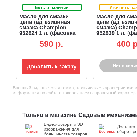
Есть в наличии
Уточнять на
Масло для смазки
Масло для сма
цепи (адгезионная
цепи (адгезио
смазка Champion
смазка) Champ
952824 1 л. (фасовка
952839 1 л. (ф
Нидерланды)
Белоруссия)
590 p.
400 p
Нет в нали
Добавить к заказу
Внешний вид, цветовая гамма, технические характеристики 
информация на сайте о товарах носит справочный характер и
Только в магазине Садовые механизм
Видео-обзоры и 3D
Доставка 
изображения для
сборе пря
большинства товаров.