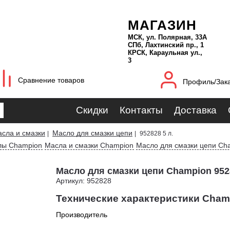
МАГАЗИН
МСК, ул. Полярная, 33А
СПб, Лахтинский пр., 1
КРСК, Караульная ул.,
3
Сравнение товаров
Профиль/Зак
Скидки
Контакты
Доставка
сла и смазки
Масло для смазки цепи
|
|
952828 5 л.
лы Champion
Масла и смазки Champion
Масло для смазки цепи Ch
Масло для смазки цепи Champion 9528
Артикул: 952828
Технические характеристики Champ
Производитель