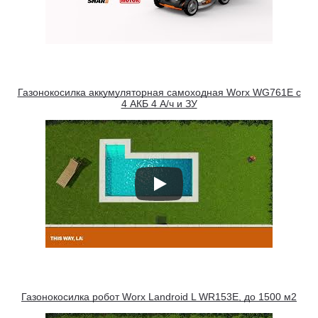
Газонокосилка аккумуляторная самоходная Worx WG761E с
4 АКБ 4 А/ч и ЗУ
Газонокосилка робот Worx Landroid L WR153E, до 1500 м2