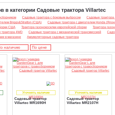
в в категории Садовые трактора Villartec
осборником
Садовые трактора с боковым выбросом
Садовые трактора
телем Briggs&Stratton (США)
Садовые трактора с двигателем Honda (Япон
сборки США
Трактора газонокосилки европейской сборки
Трактора газон
 трактора 4WD
Садовые трактора с механической трансмиссией
Садо
чии в магазине
Аккумуляторные садовые трактора
о наличию
По цене
Уточнять наличие
Уточнять наличие
Садовый трактор
Садовый трактор
Villartec MR1690H
Villartec MR2107H