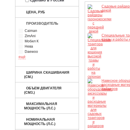
Сделано в России
Садовые райдеры
декой
ЦЕНА, РУБ
ПРОИЗВОДИТЕЛЬ
Caiman
Специальные тр
ZimAni
травы и работы 
Мобил К
Нева
Daewoo
ещё
ШИРИНА СКАШИВАНИЯ
(СМ.)
Навесное оборуд
расходные матер
ОБЪЕМ ДВИГАТЕЛЯ
райдеров
(СМ3.)
МАКСИМАЛЬНАЯ
МОЩНОСТЬ (Л.С.)
НОМИНАЛЬНАЯ
МОЩНОСТЬ (Л.С.)