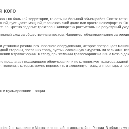
я кого
авы на большой территории, то есть, на большой объем работ. Соответствен
учной, пусть даже мощной, газонокосилкой долго или просто некомфортно. Он
е. Конкретно садовые трактора «Виллартек» рассчитаны на регулярный уход
гулярный уход за общественным местом. Например, облагораживание загород
 установка различного навесного оборудования, которое превращает машину
одной стороны, после них траву, пусть и сложенную аккуратными валиками, все 
шении в травосборник. К слову, при желании травосборник на 230 л можно до
не предлагает подходящего оборудования и не комплектует трактора задней сц
 тележки, в которых можно перевозить и скошенную траву, и инвентарь и про
ик и мульчирование – опции.
 офлайн в магазине в Москве или онлайн с доставкой по России. В обоих слу