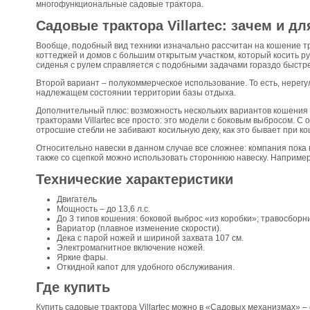
многофункциональные садовые трактора.
Садовые трактора Villartec: зачем и дл
Вообще, подобный вид техники изначально рассчитан на кошение тр
коттеджей и домов с большим открытым участком, который косить р
сиденья с рулем справляется с подобными задачами гораздо быстре
Второй вариант – полукоммерческое использование. То есть, нере
надлежащем состоянии территории базы отдыха.
Дополнительный плюс: возможность нескольких вариантов кошения и
тракторами Villartec все просто: это модели с боковым выбросом. С 
отросшие стебли не забивают косильную деку, как это бывает при ко
Относительно навески в данном случае все сложнее: компания пока 
также со сцепкой можно использовать стороннюю навеску. Например,
Технические характеристики
Двигатель
Мощность – до 13,6 л.с.
До 3 типов кошения: боковой выброс «из коробки»; травосборн
Вариатор (плавное изменение скорости).
Дека с парой ножей и шириной захвата 107 см.
Электромагнитное включение ножей.
Яркие фары.
Откидной капот для удобного обслуживания.
Где купить
Купить садовые трактора Villartec можно в «Садовых механизмах» –