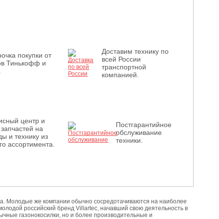
Доставим технику по
очка покупки от
всей России
ов Тинькофф и
транспортной
.
компанией.
исный центр и
Постгарантийное
 запчастей на
обслуживание
ы и технику из
техники.
го ассортимента.
ога. Молодые же компании обычно сосредотачиваются на наиболее
 молодой российский бренд Villartec, начавший свою деятельность в
вычные газонокосилки, но и более производительные и