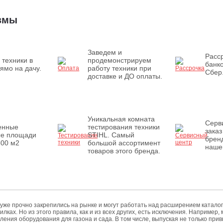
измы
Заведем и
Расср
 техники в
продемонстрируем
банк
ямо на дачу.
работу техники при
Сбер
доставке и ДО оплаты.
Уникальная комната
Серв
енные
тестирования техники
заказ
ые площади
STIHL. Самый
бренд
500 м2
большой ассортимент
наше
товаров этого бренда.
е уже прочно закрепились на рынке и могут работать над расширением катал
ках. Но из этого правила, как и из всех других, есть исключения. Например,
ения оборудования для газона и сада. В том числе, выпуская не только при