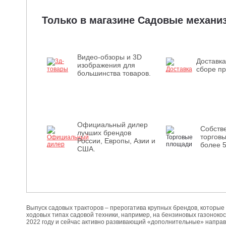
Только в магазине Садовые механ
Видео-обзоры и 3D
Доставка
изображения для
сборе пр
большинства товаров.
Официальный дилер
Собств
лучших брендов
торгов
России, Европы, Азии и
более 
США.
Выпуск садовых тракторов – прерогатива крупных брендов, которы
ходовых типах садовой техники, например, на бензиновых газонокосил
2022 году и сейчас активно развивающий «дополнительные» направл