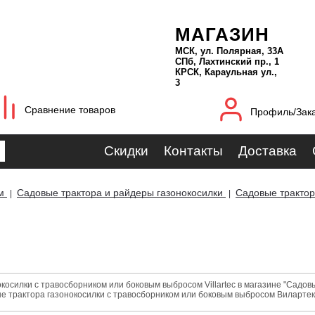
МАГАЗИН
МСК, ул. Полярная, 33А
СПб, Лахтинский пр., 1
КРСК, Караульная ул.,
3
Сравнение товаров
Профиль/Зак
Скидки
Контакты
Доставка
м
Садовые трактора и райдеры газонокосилки
Садовые трактор
|
|
косилки с травосборником или боковым выбросом Villartec в магазине "Садо
е трактора газонокосилки с травосборником или боковым выбросом Вилартек