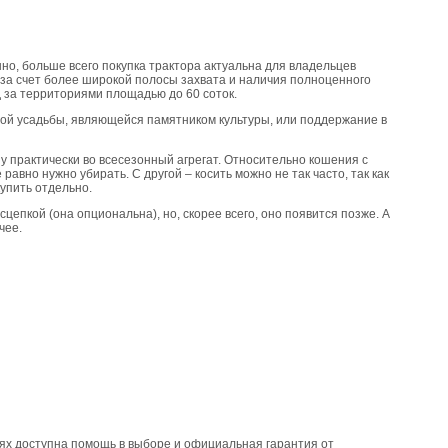
но, больше всего покупка трактора актуальна для владельцев
 за счет более широкой полосы захвата и наличия полноценного
 за территориями площадью до 60 соток.
ной усадьбы, являющейся памятником культуры, или поддержание в
 практически во всесезонный агрегат. Относительно кошения с
равно нужно убирать. С другой – косить можно не так часто, так как
купить отдельно.
епкой (она опциональна), но, скорее всего, оно появится позже. А
чее.
чаях доступна помощь в выборе и официальная гарантия от