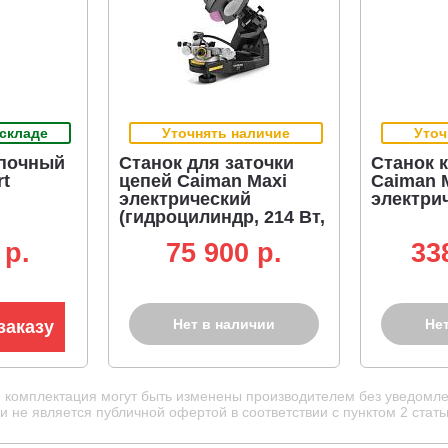
 складе
Уточнять наличие
Уточ
епочный
Станок для заточки
Станок 
rt
цепей Caiman Maxi
Caiman 
электрический
электри
(гидроцилиндр, 214 Вт,
7.7 кг)
 p.
75 900 p.
33
Нет в наличии
Не
заказу
и комплектация могут быть изменены производителем без уведомле
 не является публичной офертой в соответствии с пунктом 2 стать