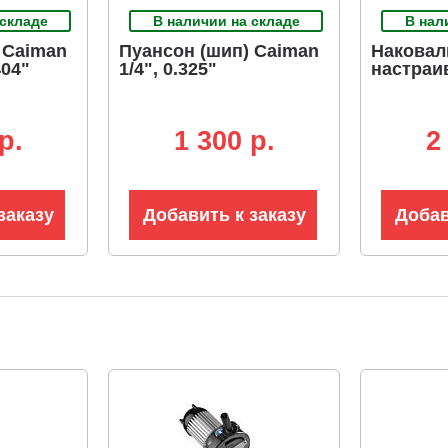
 складе
В наличии на складе
В нал
 Caiman
Пуансон (шип) Caiman
Наковал
404"
1/4", 0.325"
настраи
p.
1 300 p.
2
заказу
Добавить к заказу
Добав