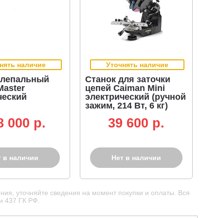
нять наличие
Уточнять наличие
клепальный
Станок для заточки
Master
цепей Caiman Mini
ческий
электрический (ручной
зажим, 214 Вт, 6 кг)
8 000 p.
39 600 p.
т в наличии
Нет в наличии
ния, уточняйте сведения на момент покупки и оплаты. Вся
и 437 ГК РФ.