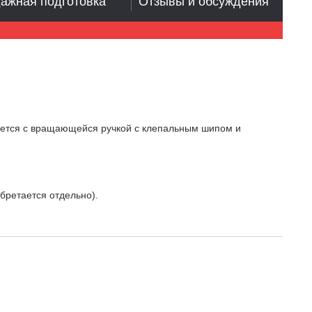
ажная подготовка
Отзывы и обсуждения
яется с вращающейся ручкой с клепальным шипом и
бретается отдельно).