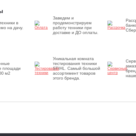
ы
Заведем и
Расс
техники в
продемонстрируем
банк
мо на дачу.
работу техники при
Сбер
доставке и ДО оплаты.
Уникальная комната
Серв
енные
тестирования техники
зака
е площади
STIHL. Самый большой
брен
00 м2
ассортимент товаров
наше
этого бренда.