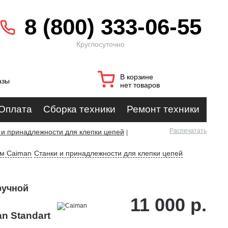
8 (800) 333-06-55
Круглосуточно
В корзине
азы
нет товаров
Оплата
Сборка техники
Ремонт техники
Распечатать
 и принадлежности для клепки цепей
|
ам Caiman
Станки и принадлежности для клепки цепей
ручной
11 000 р.
n Standart