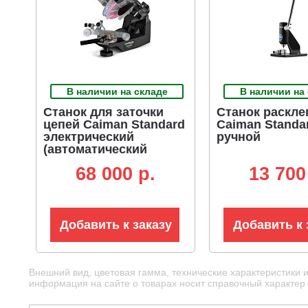
В наличии на складе
В наличии на
Станок для заточки
Станок раскл
цепей Caiman Standard
Caiman Standa
электрический
ручной
(автоматический
зажим, 214 Вт, 6 кг)
68 000 p.
13 700
Добавить к заказу
Добавить к 
Внешний вид, цветовая гамма, технические характеристики 
информация на сайте о товарах носит справочный характер и