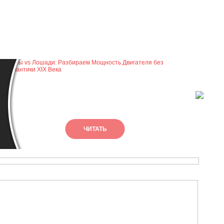
Ре
тр
ЧИТАТЬ