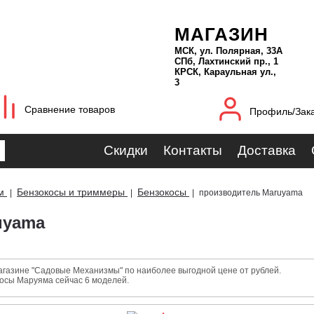
МАГАЗИН
МСК, ул. Полярная, 33А
СПб, Лахтинский пр., 1
КРСК, Караульная ул.,
3
Сравнение товаров
Профиль/Зак
Скидки
Контакты
Доставка
м
Бензокосы и триммеры
Бензокосы
|
|
|
производитель Maruyama
uyama
агазине "Садовые Механизмы" по наиболее выгодной цене от рублей.
осы Маруяма сейчас 6 моделей.