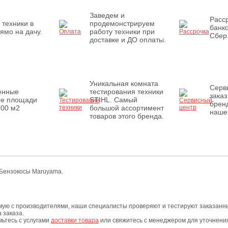
Заведем и
Расср
 техники в
продемонстрируем
банк
ямо на дачу.
работу техники при
Сбер
доставке и ДО оплаты.
Уникальная комната
Серв
енные
тестирования техники
заказ
ые площади
STIHL. Самый
бренд
500 м2
большой ассортимент
наше
товаров этого бренда.
и Бензокосы Maruyama.
мую с производителями, наши специалисты проверяют и тестируют заказанны
 заказа.
мьтесь с услугами
доставки товара
или свяжитесь с менеджером для уточнения 