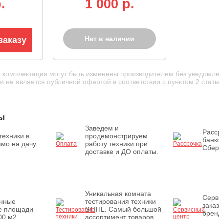
.
1 000 p.
Нет в наличии
заказу
и комплектация могут быть изменены производителем без уведомле
 не является публичной офертой в соответствии с пунктом 2 стать
ы
Заведем и
Расс
техники в
продемонстрируем
банк
мо на дачу.
работу техники при
Сбер
доставке и ДО оплаты.
Уникальная комната
Серв
енные
тестирования техники
зака
е площади
STIHL. Самый большой
брен
00 м2
ассортимент товаров