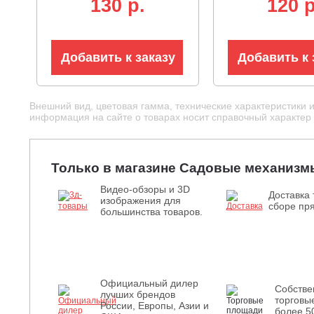
130 p.
120 p
Добавить к заказу
Добавить к 
Внешний вид, цветовая гамма, технические характеристики 
информация на сайте о товарах носит справочный характер и
Только в магазине Садовые механизм
Видео-обзоры и 3D
Доставка 
изображения для
сборе пря
большинства товаров.
Официальный дилер
Собств
лучших брендов
торговы
России, Европы, Азии и
более 5