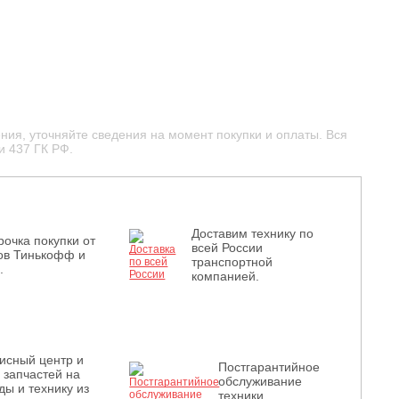
ния, уточняйте сведения на момент покупки и оплаты. Вся
и 437 ГК РФ.
Доставим технику по
рочка покупки от
всей России
ов Тинькофф и
транспортной
.
компанией.
исный центр и
Постгарантийное
з запчастей на
обслуживание
ды и технику из
техники.