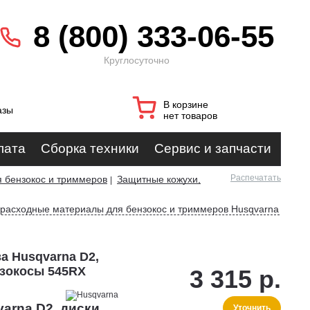
8 (800) 333-06-55
Круглосуточно
В корзине
азы
нет товаров
лата
Сборка техники
Сервис и запчасти
Распечатать
 бензокос и триммеров
Защитные кожухи,
|
 расходные материалы для бензокос и триммеров Husqvarna
а Husqvarna D2,
нзокосы 545RX
3 315 р.
arna D2, диски
Уточнить