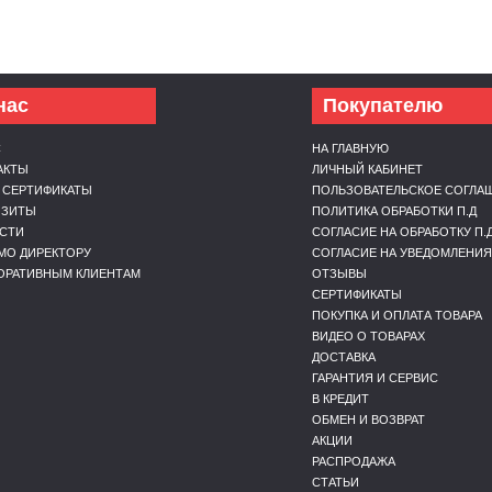
нас
Покупателю
С
НА ГЛАВНУЮ
АКТЫ
ЛИЧНЫЙ КАБИНЕТ
 СЕРТИФИКАТЫ
ПОЛЬЗОВАТЕЛЬСКОЕ СОГЛА
ИЗИТЫ
ПОЛИТИКА ОБРАБОТКИ П.Д
СТИ
СОГЛАСИЕ НА ОБРАБОТКУ П.
МО ДИРЕКТОРУ
СОГЛАСИЕ НА УВЕДОМЛЕНИЯ
ОРАТИВНЫМ КЛИЕНТАМ
ОТЗЫВЫ
СЕРТИФИКАТЫ
ПОКУПКА И ОПЛАТА ТОВАРА
ВИДЕО О ТОВАРАХ
ДОСТАВКА
ГАРАНТИЯ И СЕРВИС
В КРЕДИТ
ОБМЕН И ВОЗВРАТ
АКЦИИ
РАСПРОДАЖА
СТАТЬИ