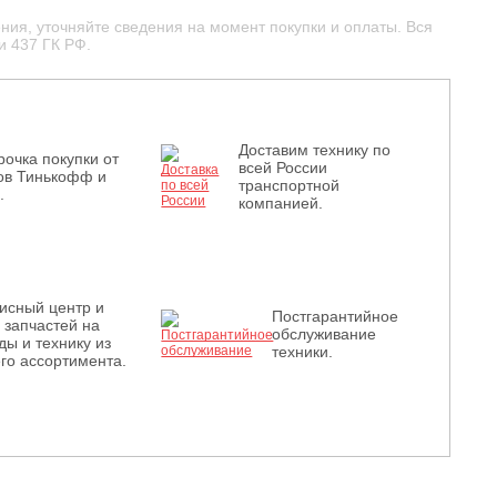
ния, уточняйте сведения на момент покупки и оплаты. Вся
и 437 ГК РФ.
Доставим технику по
рочка покупки от
всей России
ов Тинькофф и
транспортной
.
компанией.
исный центр и
Постгарантийное
з запчастей на
обслуживание
ды и технику из
техники.
го ассортимента.