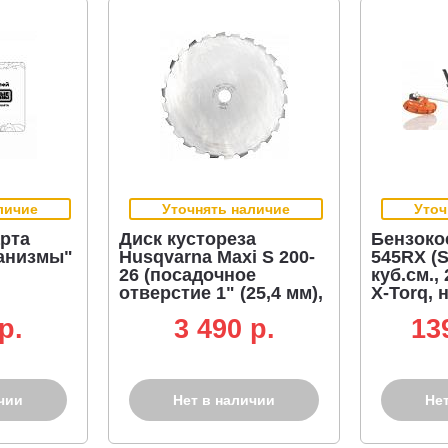
личие
Уточнять наличие
Уточ
рта
Диск кустореза
Бензоко
анизмы"
Husqvarna Maxi S 200-
545RX (S
26 (посадочное
куб.см., 
отверстие 1" (25,4 мм),
X-Torq, 
диаметр диска 200 мм.)
1", T45X
p.
3 490 p.
13
мм., осн
X, 8,9 кг.
чии
Нет в наличии
Не