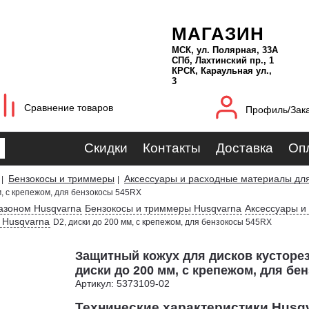
МАГАЗИН
МСК, ул. Полярная, 33А
СПб, Лахтинский пр., 1
КРСК, Караульная ул.,
3
Сравнение товаров
Профиль/Зак
Скидки
Контакты
Доставка
Оп
Бензокосы и триммеры
Аксессуары и расходные материалы для
|
|
м, с крепежом, для бензокосы 545RX
газоном Husqvarna
Бензокосы и триммеры Husqvarna
Аксессуары и
 Husqvarna
D2, диски до 200 мм, с крепежом, для бензокосы 545RX
Защитный кожух для дисков кусторез
диски до 200 мм, с крепежом, для бе
Артикул: 5373109-02
Технические характеристики Husqv