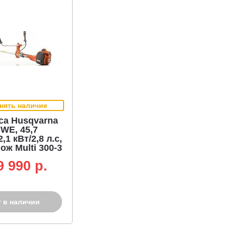
нять наличие
са Husqvarna
WE, 45,7
2,1 кВт/2,8 л.с,
нож Multi 300-3
 M12 леска 3,3
9 990 p.
астка Balance
)
т в наличии