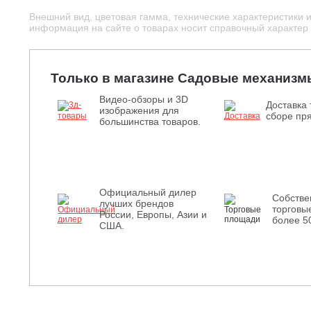
Внешний вид, цветовая гамма, технические характеристики 
информация на сайте о товарах носит справочный характер и
Только в магазине Садовые механизм
Видео-обзоры и 3D
Доставка 
изображения для
сборе пря
большинства товаров.
Официальный дилер
Собств
лучших брендов
торговы
России, Европы, Азии и
более 5
США.