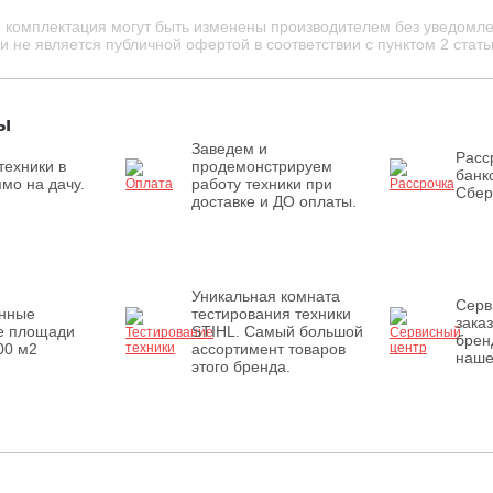
и комплектация могут быть изменены производителем без уведомле
 не является публичной офертой в соответствии с пунктом 2 стать
ы
Заведем и
Расс
техники в
продемонстрируем
банк
мо на дачу.
работу техники при
Сбер
доставке и ДО оплаты.
Уникальная комната
Серв
енные
тестирования техники
зака
е площади
STIHL. Самый большой
брен
00 м2
ассортимент товаров
наше
этого бренда.