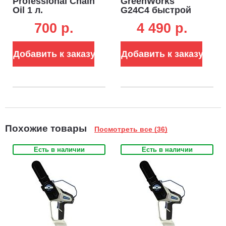
Professional Chain
GreenWorks
Oil 1 л.
G24C4 быстрой
полусинтетическое
зарядки для
700 p.
4 490 p.
аккумуляторов
24В (4 А)
Добавить к заказу
Добавить к заказу
Похожие товары
Посмотреть все (36)
Есть в наличии
Есть в наличии