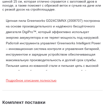
шиной 15 см, которая отлично справится с заготовкой дров в
походе, а также поможет с обрезкой веток и сучьев на даче или
с резкой досок на стройплощадке.
Цепная пила Greenworks GD24CSMNX (2008707) построена
на основе производительного и надёжного бесщёточного
двигателя DigiPro™, который эффективно использует
энергию аккумулятора и не теряет мощность под нагрузкой.
Работой инструмента управляет Greenworks Intelligent Power
– инновационная система контроля и управления батареей,
инструментом и зарядным устройством обеспечивающая
максимальную производительность и долгий срок службы.
Пильная шина из кованной стали и пильная цепь с высокой
режущей способностью обеспечивают непревзойдённую
производительность - до 137 резов хвойного бруса 50х50 мм
Подробное описание полностью
от заряда акб 2 Ач и до 300 резов хвойного бруса 50х50 мм от
заряда акб 4 Ач.
Высокий уровень безопасности обеспечивается откидным
защитным кожухом цепи, специальной формой рукоятки и
Комплект поставки
выключателем с защитой от случайного пуска.