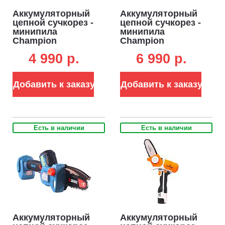
Аккумуляторный
Аккумуляторный
цепной сучкорез -
цепной сучкорез -
минипила
минипила
Champion
Champion
CSB1812 без АКБ
CSB1813 без АКБ
4 990 p.
6 990 p.
и ЗУ (PRC, 18В,
и ЗУ (PRC, BL 18В,
шина 6" / 15 см, ,
шина 7" / 18 см, ,
1.55 кг)
1.4 кг)
Добавить к заказу
Добавить к заказу
Есть в наличии
Есть в наличии
Аккумуляторный
Аккумуляторный