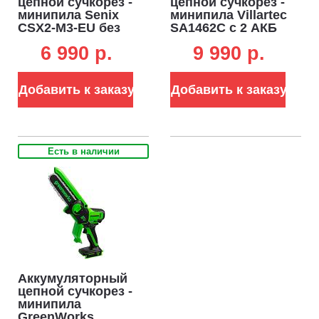
цепной сучкорез -
цепной сучкорез -
минипила Senix
минипила Villartec
CSX2-M3-EU без
SA1462С с 2 АКБ
АКБ и ЗУ (PRC,
1.5 А/ч и ЗУ (PRC,
6 990 p.
9 990 p.
20В, шина 5"/13
Li-Ion, BL 14.4В,
см, 1/4"-1.1-32E,
шина 4", 1/4"-1.1-
1.5 кг)
28E, кейс, 1.0 кг)
Добавить к заказу
Добавить к заказу
Есть в наличии
Аккумуляторный
цепной сучкорез -
минипила
GreenWorks