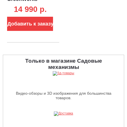
GD24CSMNX с
14 990 p.
АКБ 4 А/ч и ЗУ
(PRC, BL 24В,
шина 6"/15 см,
Добавить к заказу
0.3"-1.1-32E, 1.1
кг)
Только в магазине Садовые
механизмы
Видео-обзоры и 3D изображения для большинства
товаров.