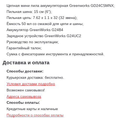
Цепная мини пила аккумуляторная Greenworks GD24CSMNX;
Удобное натяжение и быстрая замена цепи благодаря
Пильная шина: 15 см (6");
натяжителю без ключа.
Пильная цепь: 7.62 х 1.1 х 32 (32 звена);
В комплект поставки входит ёмкость 50 мл со смазкой для
Ёмкость 50 мл со смазкой для цепи и шины;
цепи и шины, а также прочная сумка с фиксаторами
Аккумулятор GreenWorks G24B4
инструмента и принадлежностей на липучках.
Зарядное устройство GreenWorks G24UC2
Внимание:
этот артикул 2008707UB поставляется с АКБ 4 А/ч
Руководство по эксплуатации;
и ЗУ.
Гарантийный талон;
Технические данные:
Сумка с фиксаторами инструмента и принадлежностей.
Доставка и оплата
Совместим со всеми АКБ платформы Greenworks POWERALL
24 V;
Способы доставки:
Тип двигателя: бесщёточный двигатель DigiPro;
Курьерская доставка: бесплатно.
Продольное расположение двигателя;
Условия доставки подробно
Пильная шина (гарнитура): 15 см (6"");
Возможен самовывоз!
Пильная цепь: 7.62 х 1.1 х 32 (32 звена);
Адреса самовывоза
Паз пильной шины: 1.1 мм (0,043”);
Способы оплаты:
Шаг цепи: 7.62 мм (0.3”);
Кредитные карты и наличные
Число звеньев: 32;
Подробности о способах оплаты