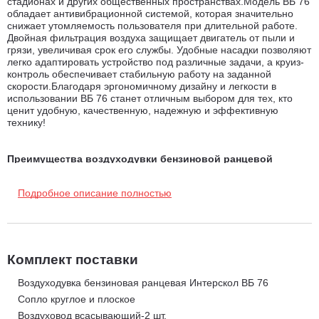
стадионах и других общественных пространствах.Модель ВБ 76
обладает антивибрационной системой, которая значительно
снижает утомляемость пользователя при длительной работе.
Двойная фильтрация воздуха защищает двигатель от пыли и
грязи, увеличивая срок его службы. Удобные насадки позволяют
легко адаптировать устройство под различные задачи, а круиз-
контроль обеспечивает стабильную работу на заданной
скорости.Благодаря эргономичному дизайну и легкости в
использовании ВБ 76 станет отличным выбором для тех, кто
ценит удобную, качественную, надежную и эффективную
технику!
Преимущества воздуходувки бензиновой ранцевой
Интерскол ВБ 76:
Идеально подходит для профессионального использования в
Подробное описание полностью
парках, садах, на стадионах и в других общественных местах,
где требуется быстрое и качественное очищение территории.
Благодаря профессиональной антивибрационной системе
Комплект поставки
оператор может работать полный рабочий день без
ощущения усталости. Двойная воздушная фильтрация (HEPA
Воздуходувка бензиновая ранцевая Интерскол ВБ 76
+ пенополиуретановый фильтрующий элемент) защищает
Сопло круглое и плоское
двигатель от мелкой пыли, увеличивая срок службы
Воздуховод всасывающий-2 шт.