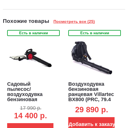
Похожие товары
Посмотреть все (25)
Есть в наличии
Есть в наличии
Садовый
Воздуходувка
пылесос/
бензиновая
воздуходувка
ранцевая Villartec
бензиновая
BX800 (PRC, 79.4
Интерскол ВБ 28П
см3, 3.0 кВт/4.1
17 990 р.
29 890 p.
(PRC, 27.6 куб.см.,
л.с., 1316 м3/ч, 96
14 400 р.
1.1 л.с., 754 м3/ч,
м/с, 10.3 кг)
74 м/с, мешок 50
Добавить к заказу
л, 5.7 кг)