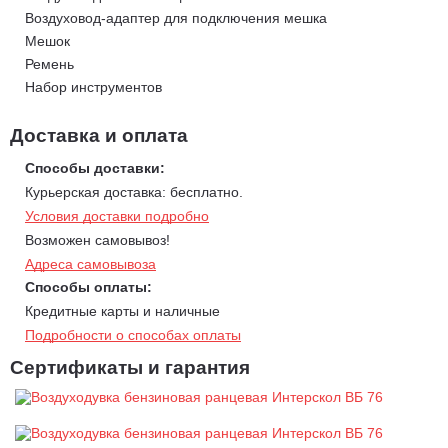
устройства. Размещенный в верхней части агрегата фильтр
Воздуховод-адаптер для подключения мешка
обеспечивает надежную работу в условиях высокой
Мешок
запыленности, позволяя успешно справляться даже с
Ремень
самыми сложными задачами.
Набор инструментов
Круиз-контроль поддерживает заданную скорость потока
Доставка и оплата
воздуха, уменьшая физическую нагрузку на руки
пользователя.
Способы доставки:
Универсальные насадки (плоская и круглая) дают
Курьерская доставка: бесплатно.
возможность адаптировать форму потока воздуха для
Условия доставки подробно
различных операций - от продувки до сушки.
Возможен самовывоз!
Современный двухтактный двигатель имеет сниженный на
Адреса самовывоза
20% расход топлива и на 70% уменьшенное содержание
Способы оплаты:
вредных веществ в выхлопных газах по сравнению с
Кредитные карты и наличные
обычным двухтактным двигателем.
Подробности о способах оплаты
Сертификаты и гарантия