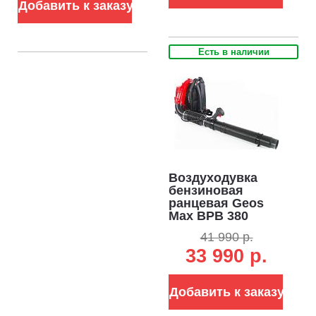
Добавить к заказу
Есть в наличии
Воздуходувка
бензиновая
ранцевая Geos
Max BPB 380
(PRC, Kasey 79.4
41 990 р.
куб.см., 3.3 кВт/4.5
33 990 р.
л.с.,1656 м3/ч, 87
м/с, 11.5 кг)
Добавить к заказу