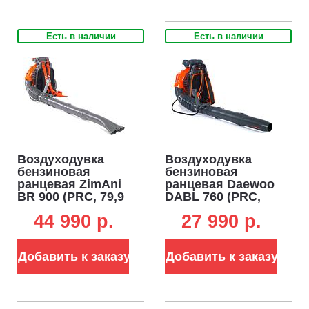
Есть в наличии
Есть в наличии
Воздуходувка
Воздуходувка
бензиновая
бензиновая
ранцевая ZimAni
ранцевая Daewoo
BR 900 (PRC, 79,9
DABL 760 (PRC,
см3, 4,5 кВт/6,1
75,6 см3, 1750 м3/
44 990 p.
27 990 p.
л.с., 1920 м3/час.,
час, 100 м/c, 12,3
104 м/c, 12 кг.)
кг.)
Добавить к заказу
Добавить к заказу