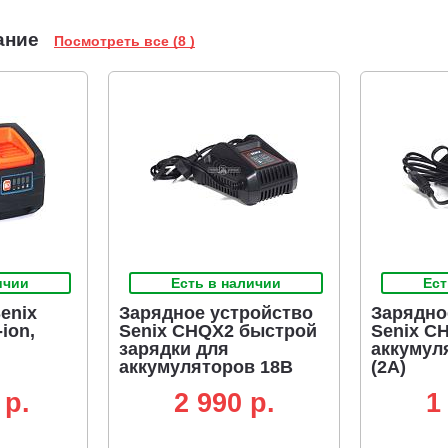
ание
Посмотреть все (8 )
ичии
Есть в наличии
Ест
enix
Зарядное устройство
Зарядно
ion,
Senix CHQX2 быстрой
Senix C
зарядки для
аккумул
аккумуляторов 18В
(2А)
(4А)
 p.
2 990 p.
1