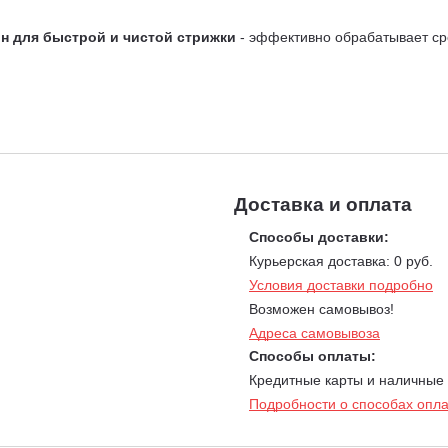
ин для быстрой и чистой стрижки
- эффективно обрабатывает сре
 для непрерывной работы
- достаточно коснуться головкой земли,
дохраняет декоративные растения от случайного среза и защищает
 запаха бензина
- работайте в любое время без вреда для здоровь
Доставка и оплата
ях пыли и повышенной влажности
- триммер не боится мелкой пы
а средних участках и в труднодоступных местах
- отлично спра
Способы доставки:
Курьерская доставка: 0 руб.
 (масло, свечи, фильтры)
- не требует затрат на топливо и рас
Условия доставки подробно
Возможен самовывоз!
тное занятие благодаря легкости и эргономике
- инструмент не
Адреса самовывоза
Способы оплаты:
Кредитные карты и наличные
Подробности о способах опл