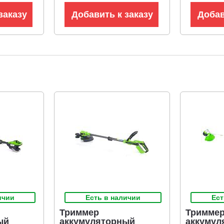
заказу
Добавить к заказу
Добав
ичии
Есть в наличии
Ест
Триммер
Тримме
ый
аккумуляторный
аккумул