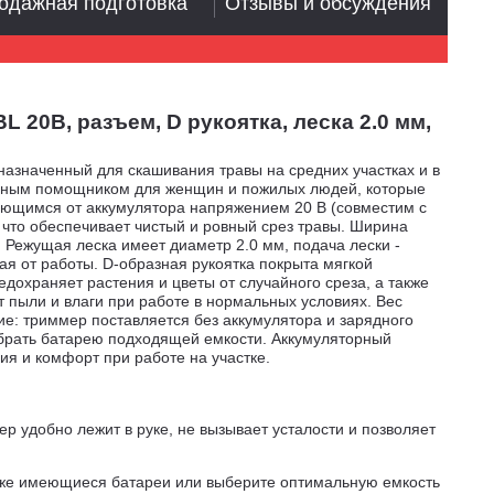
одажная подготовка
Отзывы и обсуждения
 20В, разъем, D рукоятка, леска 2.0 мм,
назначенный для скашивания травы на средних участках и в
личным помощником для женщин и пожилых людей, которые
ающимся от аккумулятора напряжением 20 В (совместим с
 что обеспечивает чистый и ровный срез травы. Ширина
 Режущая леска имеет диаметр 2.0 мм, подача лески -
ая от работы. D-образная рукоятка покрыта мягкой
дохраняет растения и цветы от случайного среза, а также
 пыли и влаги при работе в нормальных условиях. Вес
ие: триммер поставляется без аккумулятора и зарядного
ыбрать батарею подходящей емкости. Аккумуляторный
ия и комфорт при работе на участке.
ер удобно лежит в руке, не вызывает усталости и позволяет
уже имеющиеся батареи или выберите оптимальную емкость