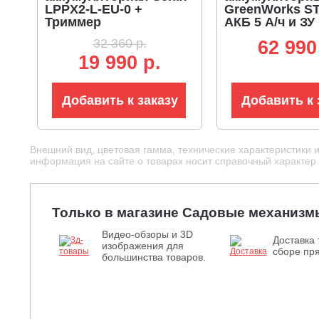
LPPX2-L-EU-0 +
GreenWorks ST
Триммер
АКБ 5 А/ч и ЗУ
аккумуляторный Senix
BL 82В, 1.6 кВт
32 360 р.
62 990
GTX2-M3-EU-0 + АКБ
2.4 мм, D-руко
19 990 р.
B50X2 + ЗУ CHX2
ремень, разъем
Добавить к заказу
Добавить к 
Внешний вид, цветовая гамма, технические характеристики 
информация на сайте о товарах носит справочный характер и
Только в магазине Садовые механизм
Видео-обзоры и 3D
Доставка 
изображения для
сборе пря
большинства товаров.