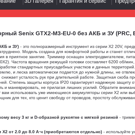
ование
3D галерея
Гарантия и сервис
Предпр
ый Senix GTX2-M3-EU-0 без АКБ и ЗУ (PRC, BL
АКБ и ЗУ)
- это полноразмерный инструмент из серии X2 20V, пред
 затруднено. Модель создана для комфортной работы и станет от
ия в приятное занятие. Триммер оснащен электродвигателем, пит
0X2). Частота вращения режущей головки составляет 6200 об/мин,
бработки стандартных приусадебных участков и дачных территорий.
землю, и леска автоматически подается до нужной длины, не отвлек
снижает усталость рук при длительной работе. Защитная скоба пре
ей. Степень защиты корпуса IP20 гарантирует надежную защиту от
ить и маневрировать, не прилагая лишних усилий. Обратите вниман
ет вам использовать уже имеющиеся аккумуляторы серии X2 или в
ник для тех, кто ценит свободу от проводов, простоту обслуживан
му весу 3 кг и D-образной рукоятке с мягкой резиной
- тримм
X2 от 2.0 до 8.0 А·ч (приобретаются отдельно)
- используйте 