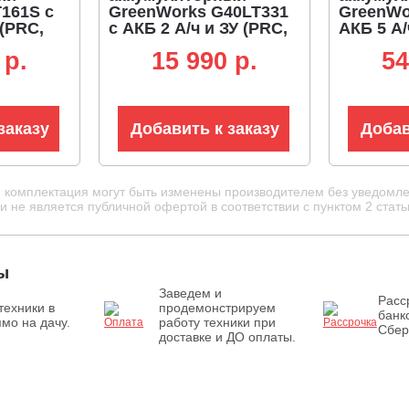
161S с
GreenWorks G40LT331
GreenWo
 (PRC,
c АКБ 2 А/ч и ЗУ (PRC,
АКБ 5 А/
, леска
40В, леска 1.65 мм, 4.1
BL 82В, 
 p.
15 990 p.
54
ятка,
кг)
2.4 мм, 
, 5.7 кг)
ремень, 
заказу
Добавить к заказу
Добав
и комплектация могут быть изменены производителем без уведомле
 не является публичной офертой в соответствии с пунктом 2 стать
ы
Заведем и
Расс
техники в
продемонстрируем
банк
мо на дачу.
работу техники при
Сбер
доставке и ДО оплаты.