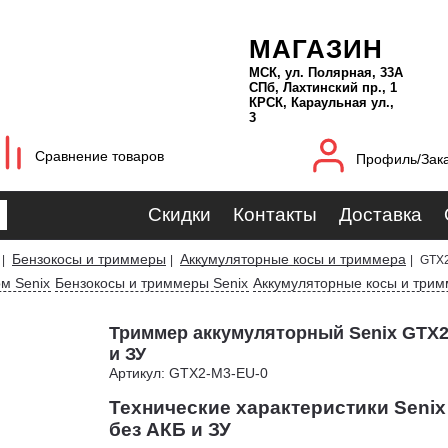
МАГАЗИН
МСК, ул. Полярная, 33А
СПб, Лахтинский пр., 1
КРСК, Караульная ул.,
3
Сравнение товаров
Профиль/Зак
Скидки
Контакты
Доставка
Бензокосы и триммеры
Аккумуляторные косы и триммера
|
|
|
GTX2
ом Senix
Бензокосы и триммеры Senix
Аккумуляторные косы и трим
Триммер аккумуляторный Senix GTX2
и ЗУ
Артикул: GTX2-M3-EU-0
Технические характеристики Senix
без АКБ и ЗУ