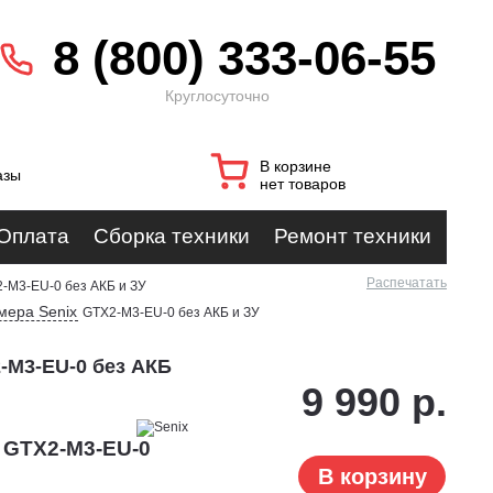
8 (800) 333-06-55
Круглосуточно
В корзине
азы
нет товаров
Оплата
Сборка техники
Ремонт техники
Распечатать
-M3-EU-0 без АКБ и ЗУ
мера Senix
GTX2-M3-EU-0 без АКБ и ЗУ
-M3-EU-0 без АКБ
9 990 р.
 GTX2-M3-EU-0
В корзину