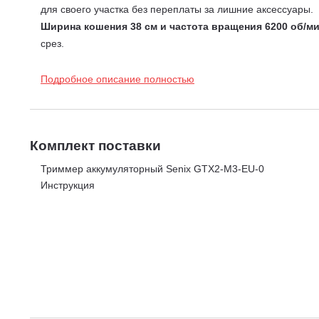
для своего участка без переплаты за лишние аксессуары.
Ширина кошения 38 см и частота вращения 6200 об/м
срез.
Полуавтоматическая подача лески диаметром 2.0 мм
остановки и разбора головки.
Подробное описание полностью
Защитная скоба для сохранности цветов и клумб
- пре
Экологичность и тихая работа без выхлопных газов и
работ.
Комплект поставки
Степень защиты IP20 для надежной работы в услови
Полноразмерная конструкция для скашивания травы н
Триммер аккумуляторный Senix GTX2-M3-EU-0
под кустами, куда не проедет газонокосилка.
Инструкция
Отсутствие необходимости в обслуживании двигателя
работайте.
Превращает кошение травы из тяжелой работы в прия
для регулярного использования на даче.