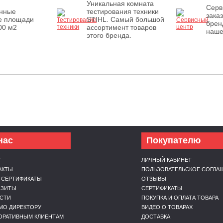
Уникальная комната
Серв
енные
тестирования техники
зака
е площади
STIHL. Самый большой
брен
00 м2
ассортимент товаров
наше
этого бренда.
нас
Покупателю
С
ЛИЧНЫЙ КАБИНЕТ
АКТЫ
ПОЛЬЗОВАТЕЛЬСКОЕ СОГЛА
 СЕРТИФИКАТЫ
ОТЗЫВЫ
ИЗИТЫ
СЕРТИФИКАТЫ
СТИ
ПОКУПКА И ОПЛАТА ТОВАРА
МО ДИРЕКТОРУ
ВИДЕО О ТОВАРАХ
ОРАТИВНЫМ КЛИЕНТАМ
ДОСТАВКА