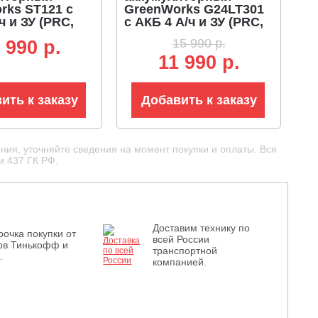
rks ST121 с
GreenWorks G24LT301
ч и ЗУ (PRC,
с АКБ 4 А/ч и ЗУ (PRC,
1.2 кВт, леска
24В, леска 1.65 мм
15 990 р.
 990 p.
D-рукоятка,
один выход + пласт.
11 990 р.
4.3 кг)
нож, телескопическая
штанга, 2.4 кг)
ить к заказу
Добавить к заказу
ния, уточняйте сведения на момент покупки и оплаты. Вся
и 437 ГК РФ.
Доставим технику по
рочка покупки от
всей России
ов Тинькофф и
транспортной
.
компанией.