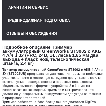
ГАРАНТИЯ И СЕРВИС
ПРЕДПРОДАЖНАЯ ПОДГОТОВКА
ОТЗЫВЫ И ОБСУЖДЕНИЯ
Подробное описание Триммер
аккумуляторный GreenWorks ST3002 с АКБ
4 А/ч и ЗУ (PRC, 24В, BL, леска 1.65 мм два
выхода + пласт. нож, телескопическая
штанга, 2.4 кг)
Триммер аккумуляторный GreenWorks ST3002 с АКБ 4 А/ч и
ЗУ (ST3002UB)
предназначен для кошения травы на небольших
участках, а также в местах, где затруднен доступ газонокосилки,
включая узкие проходы, склоны и неровные поверхности.
Модель выполнена в формате устройства 2 в 1 и может
использоваться как садовый триммер и как кромкорез, что
делает ее универсальным инструментом для ухода за газоном
и придомовой территорией.
Триммер работает на базе бесщеточного двигателя DigiPro,
который отличается высокой производительностью,