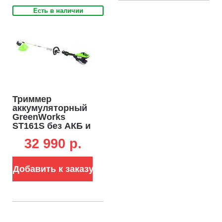
Есть в наличии
Триммер
аккумуляторный
GreenWorks
ST161S без АКБ и
ЗУ (PRC, BL 82В,
32 990 p.
1.6 кВт, леска 2.4
мм, D-рукоятка,
ремень, разъем,
Добавить к заказу
5.7 кг)