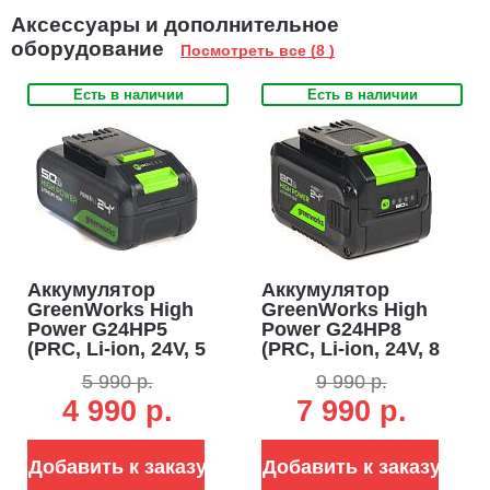
инструмент универсальным для всей линейки Greenworks.
Аксессуары и дополнительное
оборудование
Посмотреть все (8 )
Есть в наличии
Есть в наличии
Аккумулятор
Аккумулятор
GreenWorks High
GreenWorks High
Power G24HP5
Power G24HP8
(PRC, Li-ion, 24V, 5
(PRC, Li-ion, 24V, 8
А/ч)
А/ч)
5 990 р.
9 990 р.
4 990 р.
7 990 р.
Добавить к заказу
Добавить к заказу