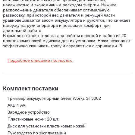
надежностью и экономичным расходом энергии. Нижнее
расположение двигателя обеспечивает оптимальную
развесовку, при которой вес двигателя и режущей части
уравновешивается весом аккумулятора и рукоятки, что снижает
нагрузку на руки оператора и повышает комфорт при
длительной работе.
В комплект входят головка для работы с леской и набор из 20
пластиковых ножей с диском для их установки. Ножи позволяют
эффективно скашивать траву и справляться с сорняками. В
режиме подрезки кромок режущая часть поворачивается вместе
с нижней частью штанги и устанавливается вертикально, а
Подробное описание полностью
специальные колеса предохраняют инструмент от касания
земли и помогают формировать ровную и аккуратную линию
газона.
Телескопическая алюминиевая штанга, регулируемая D-
образная ручка и возможность настройки угла наклона режущей
части позволяют адаптировать инструмент под рост и
Комплект поставки
индивидуальные предпочтения оператора. Подача лески
осуществляется автоматически при включении триммера, что
Триммер аккумуляторный GreenWorks ST3002
упрощает эксплуатацию и экономит время. Защитная скоба
АКБ 4 А/ч
предотвращает контакт лески с окружающими предметами и
Зарядное устройство
помогает аккуратно работать возле заборов, бордюров и клумб.
Триммер совместим со всеми аккумуляторами платформы
Пластиковые ножи: 20 шт.
Greenworks POWERALL 24V и является полноценной заменой
Диск для установки пластиковых ножей
сетевому инструменту, обеспечивая полную автономность и
свободу перемещения.
Руководство по эксплуатации