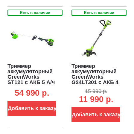
Есть в наличии
Есть в наличии
Триммер
Триммер
аккумуляторный
аккумуляторный
GreenWorks
GreenWorks
ST121 с АКБ 5 А/ч
G24LT301 с АКБ 4
и ЗУ (PRC, BL 82В,
А/ч и ЗУ (PRC,
15 990 р.
54 990 p.
1.2 кВт, леска 2.4
24В, леска 1.65 мм
11 990 р.
мм, D-рукоятка,
один выход +
ремень, 4.3 кг)
пласт. нож,
Добавить к заказу
телескопическая
штанга, 2.4 кг)
Добавить к заказу