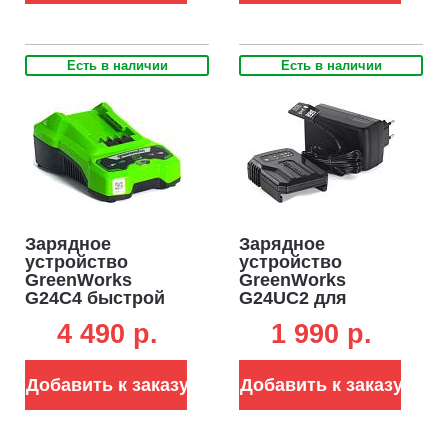
Есть в наличии
Есть в наличии
Зарядное
Зарядное
устройство
устройство
GreenWorks
GreenWorks
G24C4 быстрой
G24UC2 для
зарядки для
аккумуляторов
4 490 p.
1 990 p.
аккумуляторов
24В (2 А)
24В (4 А)
Добавить к заказу
Добавить к заказу