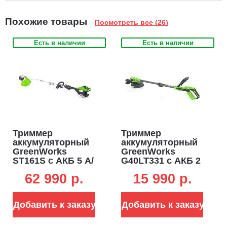
Похожие товары
Посмотреть все (26)
Есть в наличии
Есть в наличии
Триммер
Триммер
аккумуляторный
аккумуляторный
GreenWorks
GreenWorks
ST161S с АКБ 5 А/
G40LT331 c АКБ 2
ч и ЗУ (PRC, BL
А/ч и ЗУ (PRC,
62 990 p.
15 990 p.
82В, 1.6 кВт, леска
40В, леска 1.65
2.4 мм, D-
мм, 4.1 кг)
рукоятка, ремень,
Добавить к заказу
Добавить к заказу
разъем, 5.7 кг)