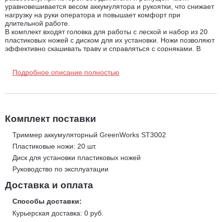
уравновешивается весом аккумулятора и рукоятки, что снижает
нагрузку на руки оператора и повышает комфорт при
длительной работе.
В комплект входят головка для работы с леской и набор из 20
пластиковых ножей с диском для их установки. Ножи позволяют
эффективно скашивать траву и справляться с сорняками. В
режиме подрезки кромок режущая часть поворачивается вместе
с нижней частью штанги и устанавливается вертикально, а
Подробное описание полностью
специальные колеса предохраняют инструмент от касания
земли и помогают формировать ровную и аккуратную линию
газона.
Телескопическая алюминиевая штанга, регулируемая D-
образная ручка и возможность настройки угла наклона режущей
части позволяют адаптировать инструмент под рост и
Комплект поставки
индивидуальные предпочтения оператора. Подача лески
осуществляется автоматически при включении триммера, что
Триммер аккумуляторный GreenWorks ST3002
упрощает эксплуатацию и экономит время. Защитная скоба
Пластиковые ножи: 20 шт.
предотвращает контакт лески с окружающими предметами и
Диск для установки пластиковых ножей
помогает аккуратно работать возле заборов, бордюров и клумб.
Триммер совместим со всеми аккумуляторами платформы
Руководство по эксплуатации
Greenworks POWERALL 24V и является полноценной заменой
сетевому инструменту, обеспечивая полную автономность и
Доставка и оплата
свободу перемещения.
Способы доставки:
Преимущества триммера Greenworks ST3002:
Курьерская доставка: 0 руб.