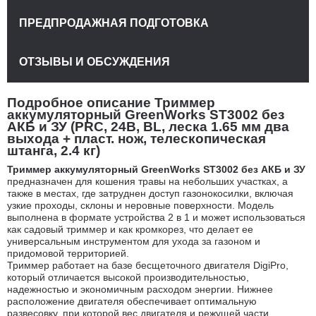
ПРЕДПРОДАЖНАЯ ПОДГОТОВКА
ОТЗЫВЫ И ОБСУЖДЕНИЯ
Подробное описание Триммер
аккумуляторный GreenWorks ST3002 без
АКБ и ЗУ (PRC, 24В, BL, леска 1.65 мм два
выхода + пласт. нож, телескопическая
штанга, 2.4 кг)
Триммер аккумуляторный GreenWorks ST3002 без АКБ и ЗУ
предназначен для кошения травы на небольших участках, а
также в местах, где затруднен доступ газонокосилки, включая
узкие проходы, склоны и неровные поверхности. Модель
выполнена в формате устройства 2 в 1 и может использоваться
как садовый триммер и как кромкорез, что делает ее
универсальным инструментом для ухода за газоном и
придомовой территорией.
Триммер работает на базе бесщеточного двигателя DigiPro,
который отличается высокой производительностью,
надежностью и экономичным расходом энергии. Нижнее
расположение двигателя обеспечивает оптимальную
развесовку, при которой вес двигателя и режущей части