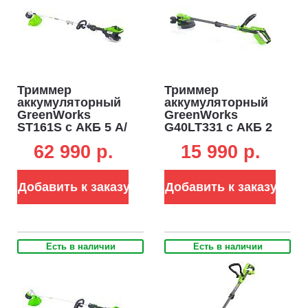
Триммер
Триммер
аккумуляторный
аккумуляторный
GreenWorks
GreenWorks
ST161S с АКБ 5 А/
G40LT331 c АКБ 2
ч и ЗУ (PRC, BL
А/ч и ЗУ (PRC,
62 990 p.
15 990 p.
82В, 1.6 кВт, леска
40В, леска 1.65
2.4 мм, D-
мм, 4.1 кг)
рукоятка, ремень,
Добавить к заказу
Добавить к заказу
разъем, 5.7 кг)
Есть в наличии
Есть в наличии