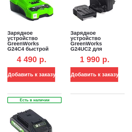
Зарядное
Зарядное
устройство
устройство
GreenWorks
GreenWorks
G24C4 быстрой
G24UC2 для
зарядки для
аккумуляторов
4 490 p.
1 990 p.
аккумуляторов
24В (2 А)
24В (4 А)
Добавить к заказу
Добавить к заказу
Есть в наличии