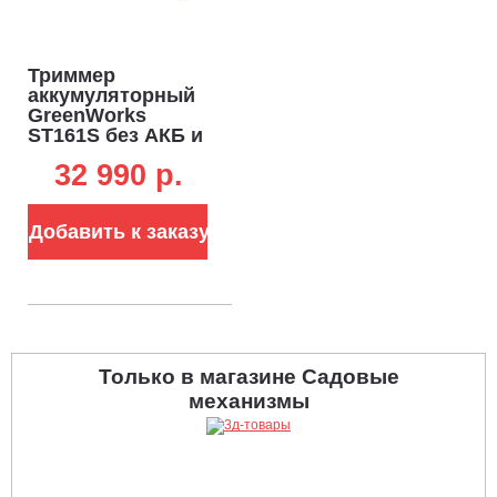
Триммер
аккумуляторный
GreenWorks
ST161S без АКБ и
ЗУ (PRC, BL 82В,
32 990 p.
1.6 кВт, леска 2.4
мм, D-рукоятка,
ремень, разъем,
Добавить к заказу
5.7 кг)
Только в магазине Садовые
механизмы