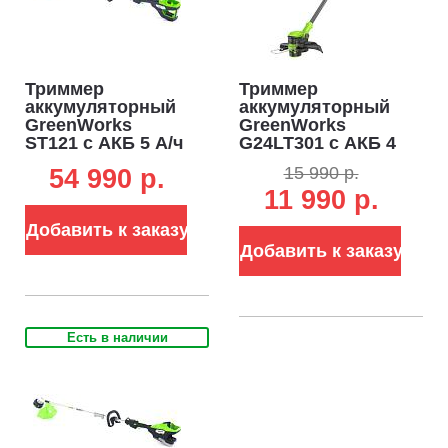
Триммер
Триммер
аккумуляторный
аккумуляторный
GreenWorks
GreenWorks
ST121 с АКБ 5 А/ч
G24LT301 с АКБ 4
и ЗУ (PRC, BL 82В,
А/ч и ЗУ (PRC,
15 990 р.
54 990 p.
1.2 кВт, леска 2.4
24В, леска 1.65 мм
11 990 р.
мм, D-рукоятка,
один выход +
ремень, 4.3 кг)
пласт. нож,
Добавить к заказу
телескопическая
штанга, 2.4 кг)
Добавить к заказу
Есть в наличии