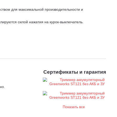
ством для максимальной производительности и
улируются силой нажатия на курок-выключатель.
утствию щеток он обеспечивает более высокий КПД,
Сертификаты и гарантия
но.
Показать все