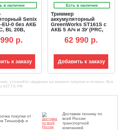
ь в наличии
Есть в наличии
р
Триммер
яторный Senix
аккумуляторный
-EU-0 без АКБ
GreenWorks ST161S с
C, BL 20В,
АКБ 5 А/ч и ЗУ (PRC,
D рукоятка,
BL 82В, 1.6 кВт, леска
 990 p.
62 990 p.
 мм, 3.0 кг)
2.4 мм, D-рукоятка,
ремень, разъем, 5.7 кг)
ить к заказу
Добавить к заказу
ния, уточняйте сведения на момент покупки и оплаты. Вся
и 437 ГК РФ.
Доставим технику по
рочка покупки от
всей России
ов Тинькофф и
транспортной
.
компанией.