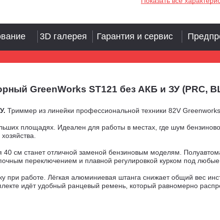
Показать все характери
ование
3D галерея
Гарантия и сервис
Предпр
ый GreenWorks ST121 без АКБ и ЗУ (PRC, BL 82
У.
Триммер из линейки профессиональной техники 82V Greenworks
ьших площадях. Идеален для работы в местах, где шум бензиновог
 хозяйства.
ия 40 см станет отличной заменой бензиновым моделям. Полуавтом
почным переключением и плавной регулировкой курком под любые
у при работе. Лёгкая алюминиевая штанга снижает общий вес инст
плекте идёт удобный ранцевый ремень, который равномерно распр