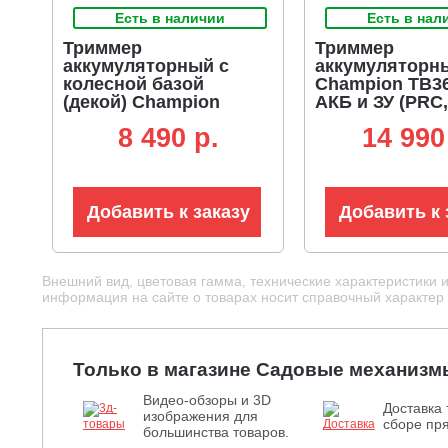
Есть в наличии
Есть в нал
Триммер
Триммер
аккумуляторный с
аккумуляторн
колесной базой
Champion ТВ36
(декой) Champion
АКБ и ЗУ (PRC,
TBM1812 без АКБ и ЗУ
леска 2.0 мм, T
8 490 p.
14 990
(PRC, 18B, леска 1.6
рукоятки, 4.1 к
мм, D - рукоятка, 4.0 кг)
Добавить к заказу
Добавить к 
Внешний вид, цветовая гамма, технические характеристики 
информация на сайте о товарах носит справочный характер и
Только в магазине Садовые механизм
Видео-обзоры и 3D
Доставка 
изображения для
сборе пря
большинства товаров.