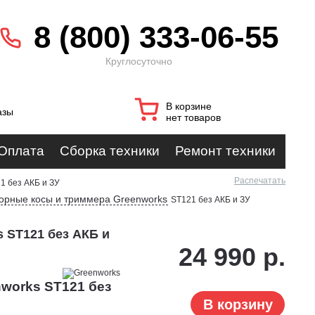
8 (800) 333-06-55
Круглосуточно
В корзине
азы
нет товаров
Оплата
Сборка техники
Ремонт техники
Распечатать
1 без АКБ и ЗУ
орные косы и триммера Greenworks
ST121 без АКБ и ЗУ
 ST121 без АКБ и
24 990 р.
works ST121 без
В корзину