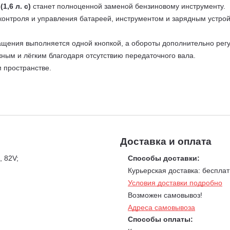
1,6 л. с)
станет полноценной заменой бензиновому инструменту.
онтроля и управления батареей, инструментом и зарядным устрой
ращения выполняется одной кнопкой, а обороты дополнительно рег
жным и лёгким благодаря отсутствию передаточного вала.
 пространстве.
оснащен инструмент, обладает рядом преимуществ. Благодаря отс
Доставка и оплата
, 82V;
Способы доставки:
Курьерская доставка: бесплат
Условия доставки подробно
Возможен самовывоз!
Адреса самовывоза
Способы оплаты: