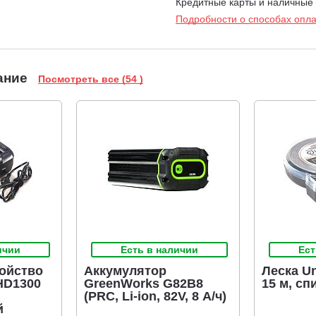
Кредитные карты и наличные
Подробности о способах опл
ание
Посмотреть все (54 )
ичии
Есть в наличии
Ест
ойство
Аккумулятор
Леска Un
HD1300
GreenWorks G82B8
15 м, сп
(PRC, Li-ion, 82V, 8 А/ч)
й