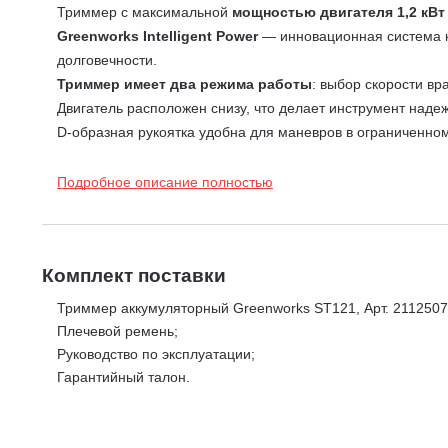
Триммер с максимальной
мощностью двигателя 1,2 кВт (
Greenworks Intelligent Power
— инновационная система к
долговечности.
Триммер имеет два режима работы
: выбор скорости в
Двигатель расположен снизу, что делает инструмент наде
D-образная рукоятка удобна для маневров в ограниченном
В комплект идет плечевой ремень.
Инновационный бесщеточный двигатель DigiPro, которым 
Подробное описание полностью
уменьшенный износ и увеличенный срок службы.
Комплект поставки
Триммер аккумуляторный Greenworks ST121, Арт. 2112507
Плечевой ремень;
Руководство по эксплуатации;
Гарантийный талон.