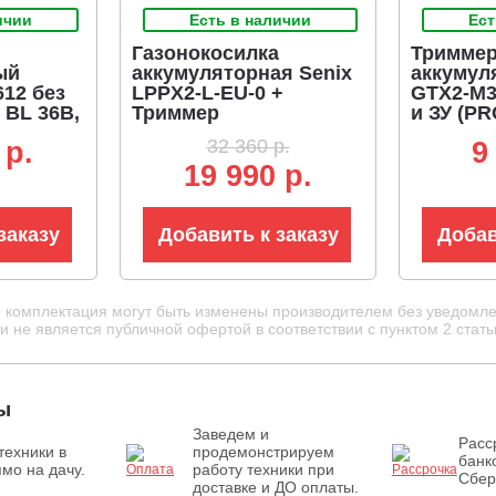
ичии
Есть в наличии
Ест
Газонокосилка
Тримме
ый
аккумуляторная Senix
аккумул
12 без
LPPX2-L-EU-0 +
GTX2-M3
 BL 36B,
Триммер
и ЗУ (PR
 -
аккумуляторный Senix
разъем, 
32 360 р.
 p.
9
г)
GTX2-M3-EU-0 + АКБ
леска 2.0
19 990 р.
B50X2 + ЗУ CHX2
заказу
Добавить к заказу
Добав
и комплектация могут быть изменены производителем без уведомле
 не является публичной офертой в соответствии с пунктом 2 стать
ы
Заведем и
Расс
техники в
продемонстрируем
банк
мо на дачу.
работу техники при
Сбер
доставке и ДО оплаты.