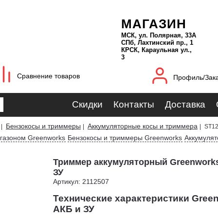
МАГАЗИН
МСК, ул. Полярная, 33А
СПб, Лахтинский пр., 1
КРСК, Караульная ул.,
3
Сравнение товаров
Профиль/Зак
Скидки
Контакты
Доставка
Бензокосы и триммеры
Аккумуляторные косы и триммера
|
|
|
ST12
 газоном Greenworks
Бензокосы и триммеры Greenworks
Аккумулят
Триммер аккумуляторный Greenworks
ЗУ
Артикул: 2112507
Технические характеристики Green
АКБ и ЗУ