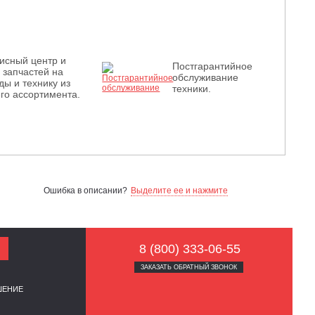
исный центр и
Постгарантийное
з запчастей на
обслуживание
ды и технику из
техники.
го ассортимента.
Ошибка в описании?
Выделите ее и нажмите
8 (800) 333-06-55
ЗАКАЗАТЬ ОБРАТНЫЙ ЗВОНОК
ШЕНИЕ