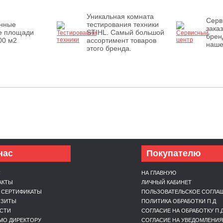
Уникальная комната
Серв
енные
тестирования техники
зака
е площади
STIHL. Самый большой
брен
00 м2
ассортимент товаров
наше
этого бренда.
нас
Покупателю
С
НА ГЛАВНУЮ
АКТЫ
ЛИЧНЫЙ КАБИНЕТ
 СЕРТИФИКАТЫ
ПОЛЬЗОВАТЕЛЬСКОЕ СОГЛА
ИЗИТЫ
ПОЛИТИКА ОБРАБОТКИ П.Д
СТИ
СОГЛАСИЕ НА ОБРАБОТКУ П.
МО ДИРЕКТОРУ
СОГЛАСИЕ НА УВЕДОМЛЕНИЯ