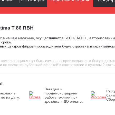
tima T 86 RBH
ых в нашем магазине, осуществляется БЕСПЛАТНО , авторизованн
 срока.
сных центров фирмы-производителя будут отражены в гарантийно
и комплектация могут быть изменены производителем без уведомле
 не является публичной офертой в соответствии с пунктом 2 стать
ы
Заведем и
Расс
техники в
продемонстрируем
банк
мо на дачу.
работу техники при
Сбер
доставке и ДО оплаты.