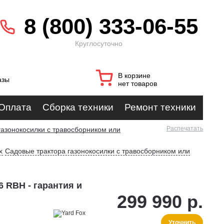
8 (800) 333-06-55
Круглосуточно
В корзине
азы
нет товаров
Оплата
Сборка техники
Ремонт техники
Распечатать
газонокосилки с травосборником или
x
Садовые трактора газонокосилки с травосборником или
6 RBH - гарантия и
299 990 р.
Уточнить