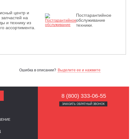
исный центр и
Постгарантийное
з запчастей на
обслуживание
ды и технику из
техники.
го ассортимента.
Ошибка в описании?
Выделите ее и нажмите
8 (800) 333-06-55
ЗАКАЗАТЬ ОБРАТНЫЙ ЗВОНОК
ШЕНИЕ
Д