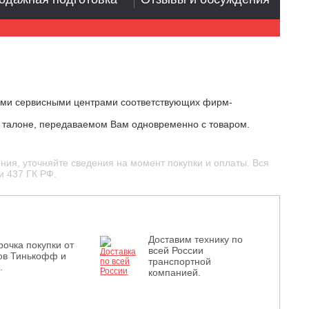
ыми сервисными центрами соответствующих фирм-
м талоне, передаваемом Вам одновременно с товаром.
ния, уточняйте сведения на момент покупки и оплаты. Вся
и 437 ГК РФ.
Доставим технику по
рочка покупки от
всей России
ов Тинькофф и
транспортной
.
компанией.