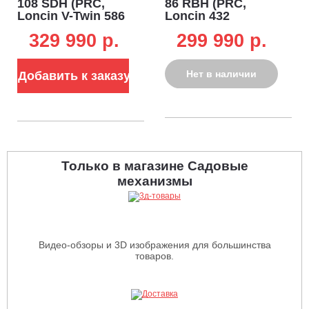
108 SDH (PRC,
86 RBH (PRC,
Loncin V-Twin 586
Loncin 432
куб.см.,
куб.см.,
329 990 p.
299 990 p.
гидростатика,
гидростатика,
боковой выброс,
травосборник 260
ширина кошения
л, ширина
Нет в наличии
Добавить к заказу
108 см, 200 кг)
кошения 86 см,
190 кг)
Только в магазине Садовые
механизмы
Видео-обзоры и 3D изображения для большинства
товаров.