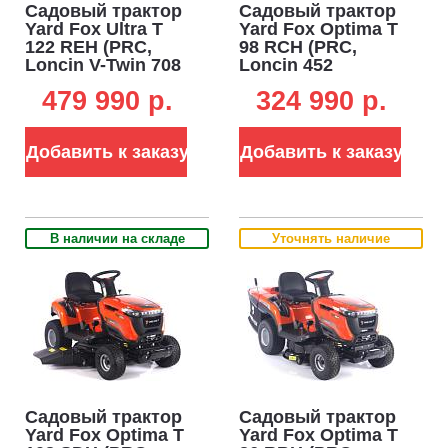
Садовый трактор
Садовый трактор
Yard Fox Ultra T
Yard Fox Optima T
122 REH (PRC,
98 RСH (PRC,
Loncin V-Twin 708
Loncin 452
куб.см.,
куб.см.,
479 990 p.
324 990 p.
гидростатика,
гидростатика,
травосборник 360
травосборник 260
л, ширина
л, ширина
Добавить к заказу
Добавить к заказу
кошения 122 см,
кошения 98 см,
250 кг)
200 кг)
В наличии на складе
Уточнять наличие
Садовый трактор
Садовый трактор
Yard Fox Optima T
Yard Fox Optima T