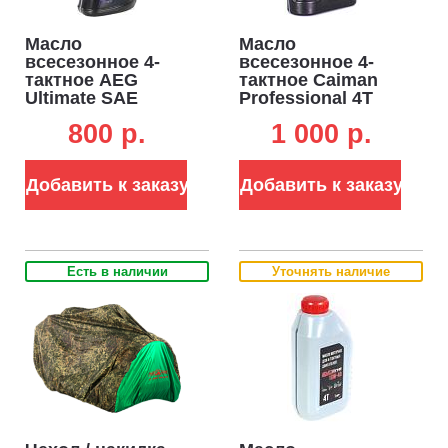
обеспечивают высокое качество кошения.
Большие задние колеса 18*8.50-8.
Отлично справляются с
Масло
Масло
неровными поверхностями.
всесезонное 4-
всесезонное 4-
тактное AEG
тактное Caiman
Ultimate SAE
Professional 4T
5W30
SAE 5W-40 1,0 л.
800 p.
1 000 p.
полусинтетическое
полусинтетическое
1 л. (ЧЗ)
(ЧЗ)
Добавить к заказу
Добавить к заказу
Есть в наличии
Уточнять наличие