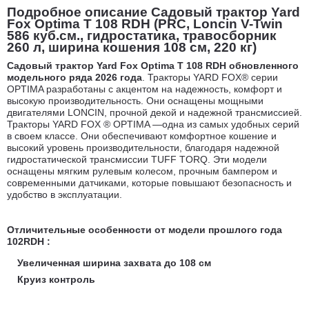
Подробное описание Садовый трактор Yard
Fox Optima T 108 RDH (PRC, Loncin V-Twin
586 куб.см., гидростатика, травосборник
260 л, ширина кошения 108 см, 220 кг)
Садовый трактор Yard Fox Optima T 108 RDH обновленного
модельного ряда 2026 года
. Тракторы YARD FOX® серии
OPTIMA разработаны с акцентом на надежность, комфорт и
высокую производительность. Они оснащены мощными
двигателями LONCIN, прочной декой и надежной трансмиссией.
Тракторы YARD FOX ® OPTIMA —одна из самых удобных серий
в своем классе. Они обеспечивают комфортное кошение и
высокий уровень производительности, благодаря надежной
гидростатической трансмиссии TUFF TORQ. Эти модели
оснащены мягким рулевым колесом, прочным бампером и
современными датчиками, которые повышают безопасность и
удобство в эксплуатации.
Отличительные особенности от модели прошлого года
102RDH :
Увеличенная ширина захвата до 108 см
Круиз контроль
LED дисплей со счетчиком моточасов