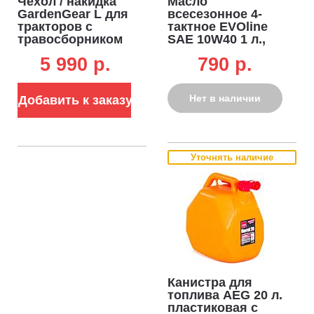
Чехол / накидка
Масло
GardenGear L для
всесезонное 4-
тракторов с
тактное EVOline
травосборником
SAE 10W40 1 л.,
полусинтетическое
5 990 p.
790 p.
Нет в наличии
Добавить к заказу
Уточнять наличие
Канистра для
топлива AEG 20 л.
пластиковая с