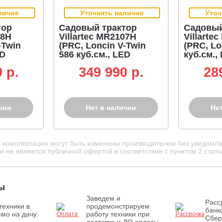
личие
Уточнять наличие
Уточ
тор
Садовый трактор
Садовый
08H
Villartec MR2107H
Villarte
-Twin
(PRC, Loncin V-Twin
(PRC, Lo
ED
586 куб.см., LED
куб.см.,
дисплей,
гидроста
 p.
349 990 p.
28
гидростатика,
травосбо
320 л,
травосборник 320 л,
ширина 
ия 108
ширина кошения 107
см, 187 к
см, 215 кг)
чии
Нет в наличии
Не
и комплектация могут быть изменены производителем без уведомле
 не является публичной офертой в соответствии с пунктом 2 стать
ы
Заведем и
Расс
техники в
продемонстрируем
банк
мо на дачу.
работу техники при
Сбер