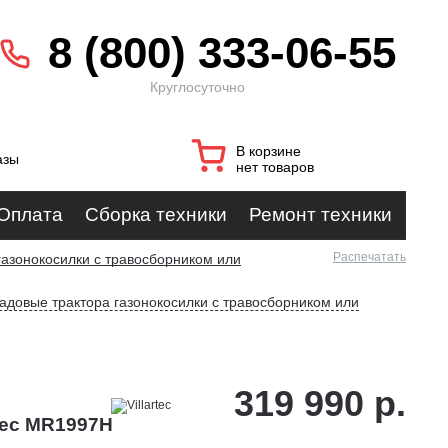
8 (800) 333-06-55
Круглосуточно
В корзине
азы
нет товаров
Оплата
Сборка техники
Ремонт техники
Распечатать
газонокосилки с травосборником или
адовые трактора газонокосилки с травосборником или
319 990 р.
tec MR1997H