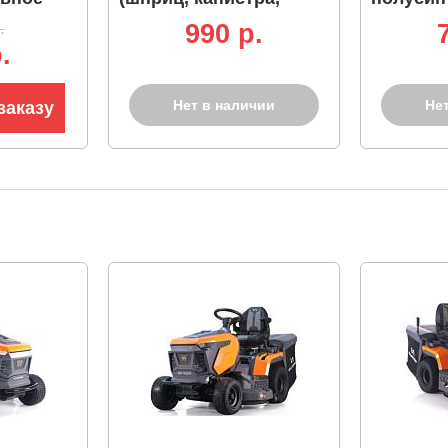
воронка)
.
990 p.
.
Нет в наличии
Не
заказу