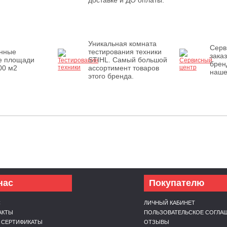
доставке и ДО оплаты.
Уникальная комната
Серв
енные
тестирования техники
зака
е площади
STIHL. Самый большой
брен
00 м2
ассортимент товаров
наше
этого бренда.
нас
Покупателю
С
ЛИЧНЫЙ КАБИНЕТ
АКТЫ
ПОЛЬЗОВАТЕЛЬСКОЕ СОГЛА
 СЕРТИФИКАТЫ
ОТЗЫВЫ