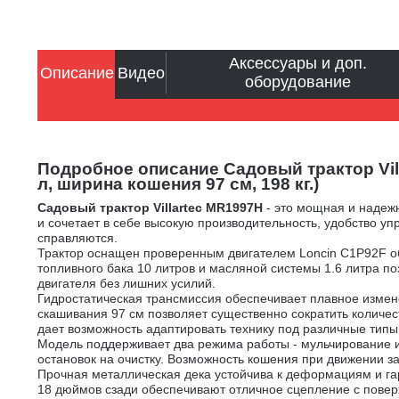
Аксессуары и доп.
Описание
Видео
оборудование
Подробное описание Садовый трактор Vill
л, ширина кошения 97 см, 198 кг.)
Садовый трактор Villartec MR1997H
- это мощная и надежн
и сочетает в себе высокую производительность, удобство уп
справляются.
Трактор оснащен проверенным двигателем Loncin C1P92F об
топливного бака 10 литров и масляной системы 1.6 литра п
двигателя без лишних усилий.
Гидростатическая трансмиссия обеспечивает плавное изме
скашивания 97 см позволяет существенно сократить количест
дает возможность адаптировать технику под различные типы
Модель поддерживает два режима работы - мульчирование и
остановок на очистку. Возможность кошения при движении з
Прочная металлическая дека устойчива к деформациям и га
18 дюймов сзади обеспечивают отличное сцепление с повер