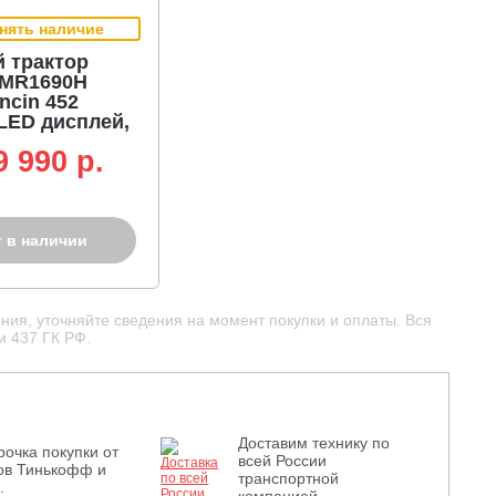
нять наличие
 трактор
c MR1690H
ncin 452
 LED дисплей,
тика,
9 990 p.
рник 320 л,
кошения 90
г.)
т в наличии
ния, уточняйте сведения на момент покупки и оплаты. Вся
и 437 ГК РФ.
Доставим технику по
рочка покупки от
всей России
ов Тинькофф и
транспортной
.