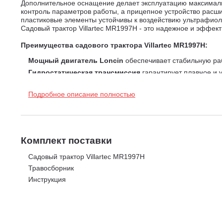
Дополнительное оснащение делает эксплуатацию максималь
контроль параметров работы, а прицепное устройство расш
пластиковые элементы устойчивы к воздействию ультрафиол
Садовый трактор Villartec MR1997H - это надежное и эффе
Преимущества садового трактора Villartec MR1997H:
Мощный двигатель Loncin
обеспечивает стабильную ра
Гидростатическая трансмиссия
гарантирует плавное и 
Широкая зона скашивания
ускоряет обработку больших 
Подробное описание полностью
Вместительный травосборник
позволяет работать без ч
Кошение задним ходом
упрощает маневрирование в сло
Прочная металлическая дека
обеспечивает долговечност
Маневренные колеса
гарантируют устойчивость и бережн
Комплект поставки
Дополнительное оснащение
включает дисплей, фары и 
Защитный бампер
снижает риск повреждений корпуса
Садовый трактор Villartec MR1997H
Комфорт эксплуатации
продуманная конструкция облегч
Травосборник
Инструкция