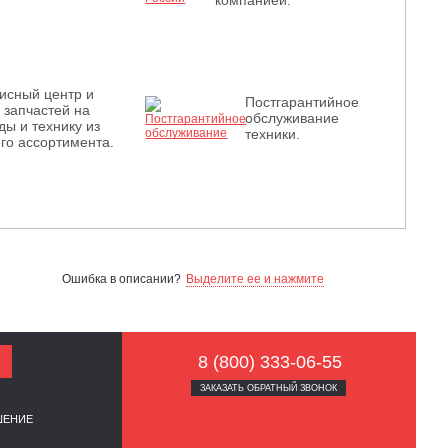
компанией.
исный центр и
Постгарантийное
з запчастей на
обслуживание
ды и технику из
техники.
го ассортимента.
Ошибка в описании?
Выделите ее и нажмите
8 (800) 333-06-55
ЗАКАЗАТЬ ОБРАТНЫЙ ЗВОНОК
ШЕНИЕ