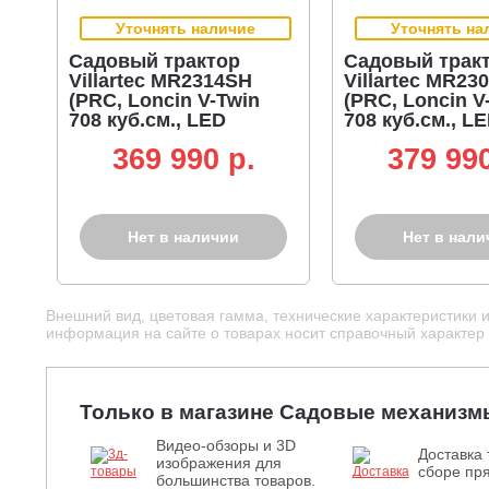
Уточнять наличие
Уточнять на
Садовый трактор
Садовый трак
Villartec MR2314SH
Villartec MR23
(PRC, Loncin V-Twin
(PRC, Loncin V
708 куб.см., LED
708 куб.см., L
дисплей,
дисплей,
369 990 p.
379 990
гидростатика, боковой
гидростатика,
выброс, ширина
травосборник 
кошения 114 см, 210 кг)
ширина кошен
см, 237 кг)
Нет в наличии
Нет в нали
Внешний вид, цветовая гамма, технические характеристики 
информация на сайте о товарах носит справочный характер и
Только в магазине Садовые механизм
Видео-обзоры и 3D
Доставка 
изображения для
сборе пря
большинства товаров.