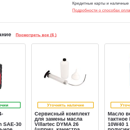
Кредитные карты и наличные
Подробности о способах опл
ание
Посмотреть все (6 )
ичии
Уточнять наличие
Уточ
4-
Сервисный комплект
Масло в
для замены масла
тактное
n SAE-30
Villartec DYMA 26
10W40 1 
льное
(шприц, канистра,
полусин