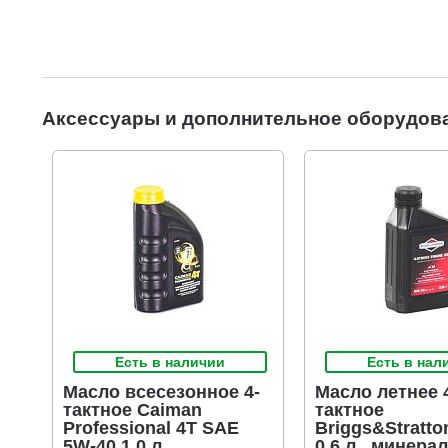
Аксессуары и дополнительное оборудов
Есть в наличии
Есть в нал
Масло всесезонное 4-
Масло летнее 
тактное Caiman
тактное
Professional 4T SAE
Briggs&Stratto
5W-40 1,0 л.
0,6 л., минера