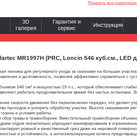
Показать все характери
3D
Гарантия и
Инструкция
галерея
сервис
artec MR1997H (PRC, Loncin 546 куб.см., LED 
ая техника для регулярного ухода за газонами на больших участк
равления и долговечность, позволяя эффективно справляться с густ
ъемом 546 см³ и мощностью 19 л.с., который обеспечивает стаби
озволяют работать продолжительное время без частых остановок. Э
нение скорости движения без переключения передач, что делает 
во проходов и ускорить обработку участка. Высота скашивания рег
 газона и условия работы.
 сбор травы в травосборник. Вместительный травосборник объемом
адним ходом значительно упрощает маневрирование в ограниченных
рантирует ровный и качественный срез даже на неровной поверхн
хностью и устойчивость, а антискальпирующие колеса предотвращ