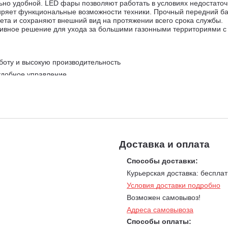
но удобной. LED фары позволяют работать в условиях недостаточ
иряет функциональные возможности техники. Прочный передний б
ета и сохраняют внешний вид на протяжении всего срока службы.
ктивное решение для ухода за большими газонными территориями 
боту и высокую производительность
удобное управление
участков
астых остановок
жных зонах
ь и ровный срез
ое воздействие на газон
Доставка и оплата
прицепное устройство
Способы доставки:
ает длительную работу
Курьерская доставка: бесплат
Условия доставки подробно
Возможен самовывоз!
Адреса самовывоза
Способы оплаты: