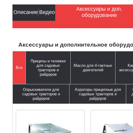
Аксессуары и доп.
Описание
Видео
оборудование
Аксессуары и дополнительное оборудова
Прицепы и тележки
для садовых
Масло для 4-тактных
Ка
Все
тракторов и
двигателей
аксесс
райдеров
Опрыскиватели для
Аэраторы прицепные для
садовых тракторов и
садовых тракторов и
райдеров
райдеров