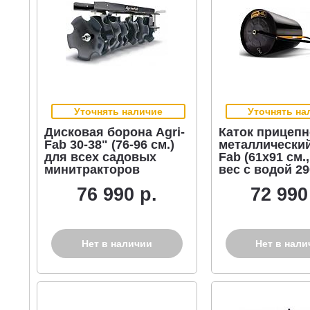
Уточнять наличие
Уточнять на
Дисковая борона Agri-
Каток прицеп
Fab 30-38" (76-96 см.)
металлический
для всех садовых
Fab (61х91 см.,
минитракторов
вес с водой 290
76 990 р.
72 990
Нет в наличии
Нет в нали