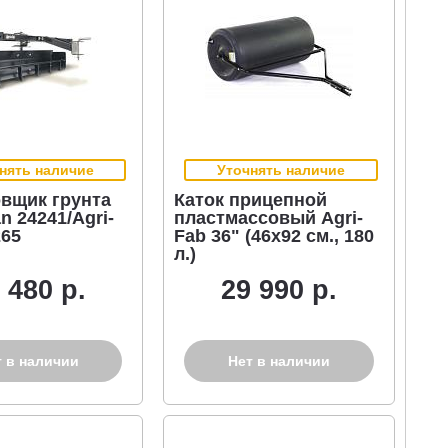
нять наличие
Уточнять наличие
вщик грунта
Каток прицепной
n 24241/Agri-
пластмассовый Agri-
265
Fab 36" (46х92 см., 180
л.)
 480 р.
29 990 р.
т в наличии
Нет в наличии