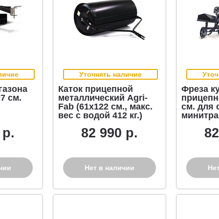
личие
Уточнять наличие
Уточ
газона
Каток прицепной
Фреза к
7 см.
металлический Agri-
прицепна
Fab (61х122 см., макс.
см. для
вес с водой 412 кг.)
минитра
 р.
82 990 р.
82
чии
Нет в наличии
Не