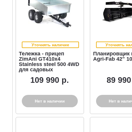
Уточнять наличие
Уточнять на
Тележка - прицеп
Планировщик 
ZimAni GT410x4
Agri-Fab 42" 10
Stainless steel 500 4WD
для садовых
тракторов, с
109 990 р.
89 990
механизмом
опрокидывания (4
колеса, оцинкованной
сталь, 500 кг)
Нет в наличии
Нет в нали