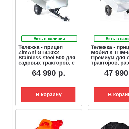
Есть в наличии
Есть в нал
Тележка - прицеп
Тележка - при
ZimAni GT410x2
Мобил К ТПМ-5
Stainless steel 500 для
Премиум для 
садовых тракторов, с
тракторов, ра
механизмом
с механизмом
64 990 р.
47 990
опрокидывания
опрокидыван
(оцинкованной сталь,
(оцинкованная
500 кг)
кузов 1100х100
кг)
В корзину
В корзи