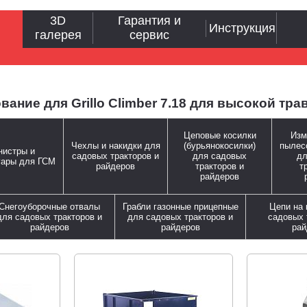
3D
Гарантия и
Инструкция
галерея
сервис
ние для Grillo Climber 7.18 для высокой тра
Цеповые косилки
Изм
Чехлы и накидки для
(бурьянокосилки)
пылес
нистры и
садовых тракторов и
для садовых
дл
уары для ГСМ
райдеров
тракторов и
т
райдеров
Снегоуборочные отвалы
Грабли газонные прицепные
Цепи на 
для садовых тракторов и
для садовых тракторов и
садовых 
райдеров
райдеров
рай