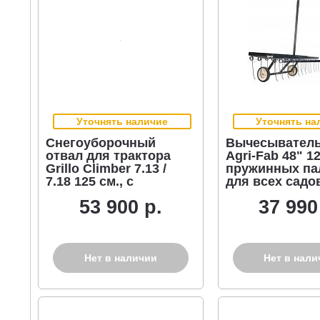
Уточнять наличие
Уточнять на
Снегоуборочный
Вычесыватель
отвал для трактора
Agri-Fab 48" 12
Grillo Climber 7.13 /
пружинных па
7.18 125 см., с
для всех садо
резиновой кромкой
минитракторо
53 900 р.
37 990
Нет в наличии
Нет в нали