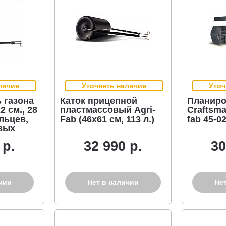
личие
Уточнять наличие
Уточ
 газона
Каток прицепной
Планиро
2 см., 28
пластмассовый Agri-
Craftsma
льцев,
Fab (46х61 см, 113 л.)
fab 45-0
вых
в
 р.
32 990 р.
30
чии
Нет в наличии
Не