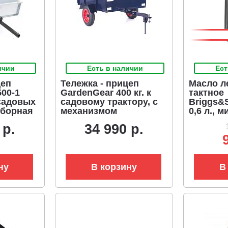
ичии
Есть в наличии
Ест
цеп
Тележка - прицеп
Масло ле
00-1
GardenGear 400 кг. к
тактное
садовых
садовому трактору, с
Briggs&S
зборная
механизмом
0,6 л., 
опрокидывания
(ЧЗ)
 р.
34 990 р.
ия
(1230х1000 мм, металл,
 сталь,
пневмоколеса, 60 кг)
0, 500
ну
В корзину
В