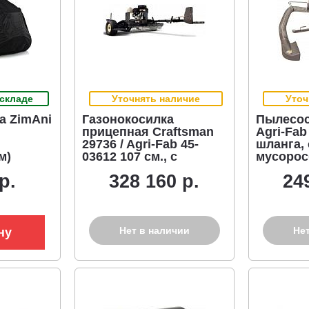
 складе
Уточнять наличие
Уточ
а ZimAni
Газонокосилка
Пылесос
прицепная Craftsman
Agri-Fab
29736 / Agri-Fab 45-
шланга, 
м)
03612 107 см., с
мусорос
двигателем B&S Power
л.
р.
328 160 р.
24
Built 12.5 л.с., для
скашивания бурьяна
Нет в наличии
Не
ну