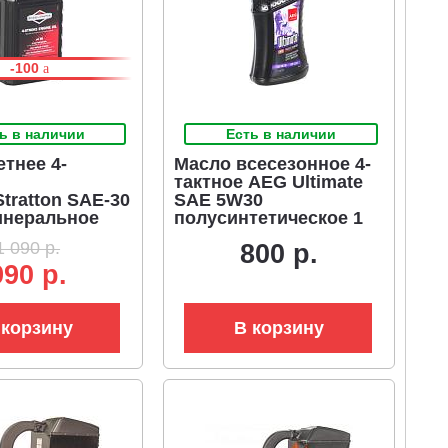
-100
ь в наличии
Есть в наличии
тнее 4-
Масло всесезонное 4-
тактное AEG Ultimate
tratton SAE-30
SAE 5W30
минеральное
полусинтетическое 1
л. (ЧЗ)
1 090 р.
800 р.
990 р.
 корзину
В корзину