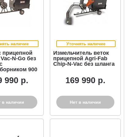
нять наличие
Уточнять наличие
 прицепной
Измельчитель веток
 Vac-N-Go без
прицепной Agri-Fab
с
Chip-N-Vac без шланга
борником 900
9 990 р.
169 990 р.
т в наличии
Нет в наличии