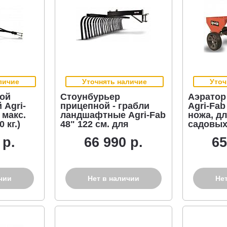
личие
Уточнять наличие
Уточ
ной
Стоунбурьер
Аэратор
 Agri-
прицепной - грабли
Agri-Fab
 макс.
ландшафтные Agri-Fab
ножа, дл
 кг.)
48" 122 см. для
садовы
садовых
минитра
 р.
66 990 р.
65
минитракторов
чии
Нет в наличии
Не