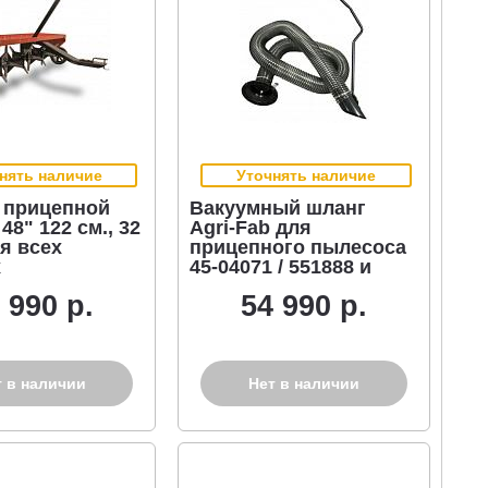
нять наличие
Уточнять наличие
 прицепной
Вакуумный шланг
 48" 122 см., 32
Agri-Fab для
я всех
прицепного пылесоса
х
45-04071 / 551888 и
кторов
измельчителя 502492
 990 р.
54 990 р.
т в наличии
Нет в наличии