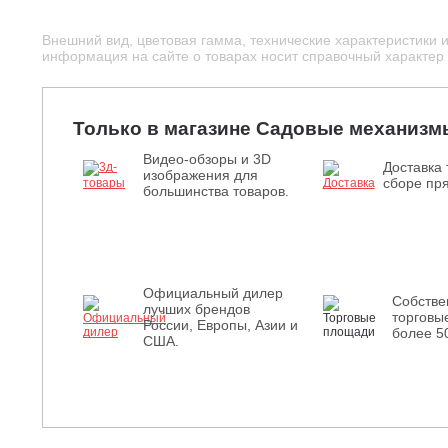
Внешний вид, цветовая гамма, технические характеристики 
информация на сайте о товарах носит справочный характер и
Только в магазине Садовые механизм
Видео-обзоры и 3D
Доставка 
изображения для
сборе пря
большинства товаров.
Официальный дилер
Собств
лучших брендов
торговы
России, Европы, Азии и
более 5
США.