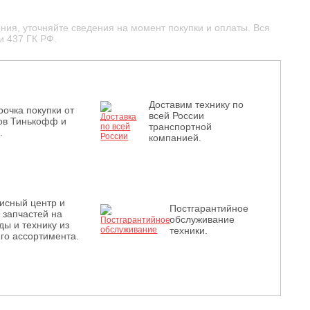
ния, уточняйте сведения на момент покупки и оплаты. Вся
и 437 ГК РФ.
Доставим технику по
рочка покупки от
всей России
ов Тинькофф и
транспортной
.
компанией.
исный центр и
Постгарантийное
з запчастей на
обслуживание
ды и технику из
техники.
го ассортимента.