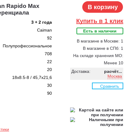
an Rapido Max
В корзину
еренциала
Купить в 1 клик
3 + 2 года
Caiman
Есть в наличии
92
В магазине в Москве: 1
Полупрофессиональное
В магазине в СПб: 1
708
На складе хранения МО:
22
Менее 10
20
Доставка:
расчёт...
Москва
18x8.5-8 / 45,7x21,6
30
Сравнить
90
стики