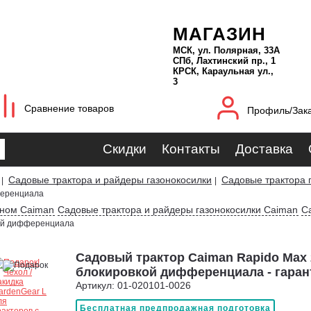
МАГАЗИН
МСК, ул. Полярная, 33А
СПб, Лахтинский пр., 1
КРСК, Караульная ул.,
3
Сравнение товаров
Профиль/Зак
Скидки
Контакты
Доставка
Садовые трактора и райдеры газонокосилки
Садовые трактора 
|
|
ференциала
оном Caiman
Садовые трактора и райдеры газонокосилки Caiman
С
ой дифференциала
Садовый трактор Caiman Rapido Max
блокировкой дифференциала - гаран
Артикул: 01-020101-0026
Бесплатная предпродажная подготовка