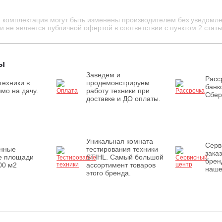
и комплектация могут быть изменены производителем без уведомле
 не является публичной офертой в соответствии с пунктом 2 стать
ы
Заведем и
Расс
техники в
продемонстрируем
банк
мо на дачу.
работу техники при
Сбер
доставке и ДО оплаты.
Уникальная комната
Серв
енные
тестирования техники
зака
е площади
STIHL. Самый большой
брен
00 м2
ассортимент товаров
наше
этого бренда.