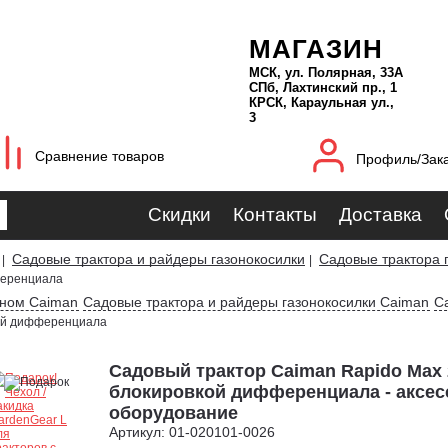
МАГАЗИН
МСК, ул. Полярная, 33А
СПб, Лахтинский пр., 1
КРСК, Караульная ул.,
3
Сравнение товаров
Профиль/Зак
Скидки
Контакты
Доставка
Садовые трактора и райдеры газонокосилки
Садовые трактора 
|
|
ференциала
оном Caiman
Садовые трактора и райдеры газонокосилки Caiman
С
ой дифференциала
Садовый трактор Caiman Rapido Max
блокировкой дифференциала - аксес
оборудование
Артикул: 01-020101-0026