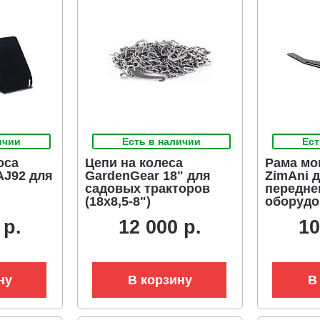
ичии
Есть в наличии
Ест
оса
Цепи на колеса
Рама мо
AJ92 для
GardenGear 18" для
ZimAni 
садовых тракторов
передне
(18x8,5-8")
оборудо
снегоуб
 р.
12 000 р.
10
на садо
Caiman 
ну
В корзину
В