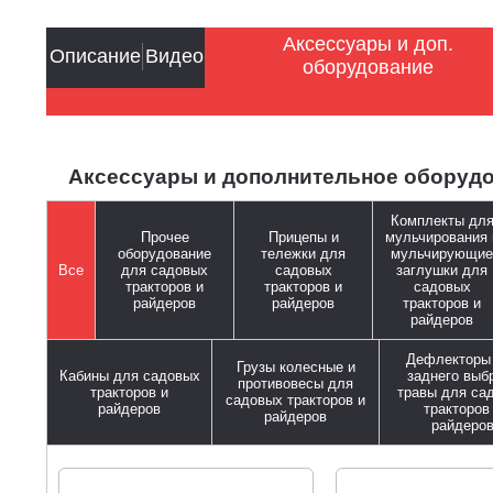
Аксессуары и доп.
Описание
Видео
оборудование
Аксессуары и дополнительное оборуд
Комплекты дл
Прочее
Прицепы и
мульчирования 
оборудование
тележки для
мульчирующие
Все
для садовых
садовых
заглушки для
тракторов и
тракторов и
садовых
райдеров
райдеров
тракторов и
райдеров
Дефлекторы
Грузы колесные и
Кабины для садовых
заднего выб
противовесы для
тракторов и
травы для са
садовых тракторов и
райдеров
тракторов
райдеров
райдеро