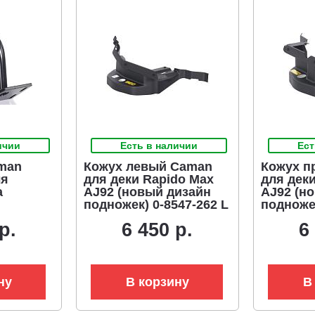
ичии
Есть в наличии
Ест
man
Кожух левый Caman
Кожух п
ля
для деки Rapido Max
для дек
а
AJ92 (новый дизайн
AJ92 (н
подножек) 0-8547-262 L
подножек
р.
6 450 р.
6
ну
В корзину
В