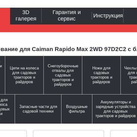
3D
Гарантия и
Инструкция
галерея
сервис
ование для Caiman Rapido Max 2WD 97D2C2 с
я
и
Снегоуборочные
Цепи на колеса
Ножи для
Чехлы 
отвалы для
для садовых
садовых
для 
садовых
тракторов и
тракторов и
трак
тракторов и
райдеров
райдеров
ра
райдеров
 для
Аккумуляторы и
роса
Запасные части для
Воздушные
зарядные устройства
довых
садовой техники
фильтра
для садовых
 и
тракторов и райдеров
в