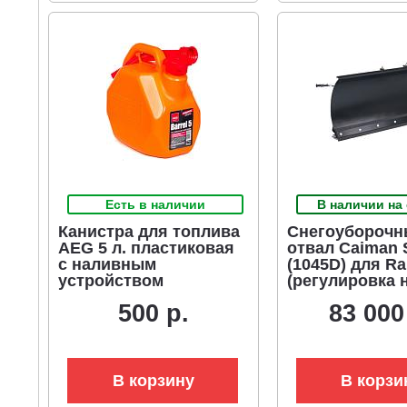
Есть в наличии
В наличии на
Канистра для топлива
Снегоуборочн
AEG 5 л. пластиковая
отвал Caiman 
с наливным
(1045D) для Ra
устройством
(регулировка 
с места опера
500 р.
83 000
требуется дер
1035)
В корзину
В корзи