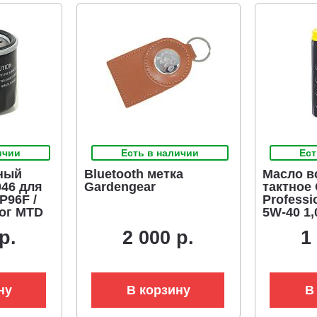
ичии
Есть в наличии
Ест
ный
Bluetooth метка
Масло в
046 для
Gardengear
тактное
P96F /
Professi
ог MTD
5W-40 1,
o
полусин
р.
2 000 р.
1
(ЧЗ)
ну
В корзину
В