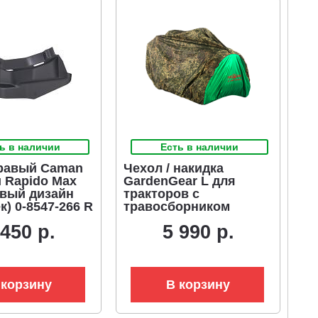
ь в наличии
Есть в наличии
равый Caman
Чехол / накидка
и Rapido Max
GardenGear L для
овый дизайн
тракторов с
) 0-8547-266 R
травосборником
 450 р.
5 990 р.
 корзину
В корзину