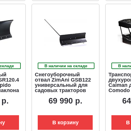
 складе
В наличии на складе
В нал
ый
Снегоуборочный
Транспо
SR120.4
отвал ZimAni GSB122
двухуро
pido
универсальный для
Caiman д
наклона
садовых тракторов
Comodo 
тора,
(для установки
(серии 
 р.
69 990 р.
64
жатель
требуется рама
монтажная)
ну
В корзину
В