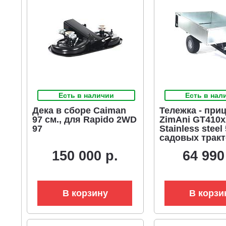
Есть в наличии
Есть в нал
Дека в сборе Caiman
Тележка - при
97 см., для Rapido 2WD
ZimAni GT410x
97
Stainless steel
садовых тракт
механизмом
150 000 р.
64 990
опрокидыван
(оцинкованной
500 кг)
В корзину
В корзи