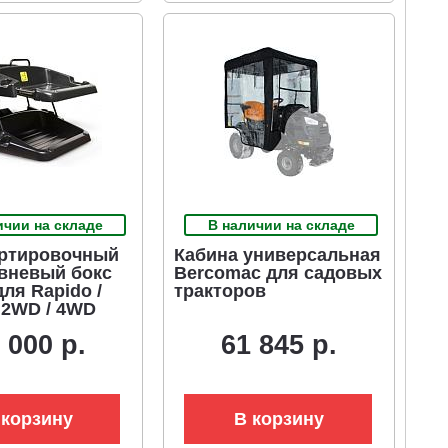
ичии на складе
В наличии на складе
ртировочный
Кабина универсальная
вневый бокс
Bercomac для садовых
ля Rapido /
тракторов
2WD / 4WD
UG и NG)
 000 р.
61 845 р.
 корзину
В корзину