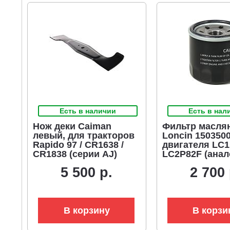
Есть в наличии
Есть в нал
Нож деки Caiman
Фильтр масля
левый, для тракторов
Loncin 150350
Rapido 97 / CR1638 /
двигателя LC1
CR1838 (серии AJ)
LC2P82F (анал
751-12690, Al-k
5 500 р.
2 700 
418138)
В корзину
В корзи