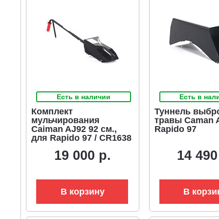
Есть в наличии
Есть в нал
Комплект
Туннель выбр
мульчирования
травы Caman 
Caiman AJ92 92 см.,
Rapido 97
для Rapido 97 / CR1638
/ CR1838 / CR2242
19 000 р.
14 490
(серии AJ)
В корзину
В корзи