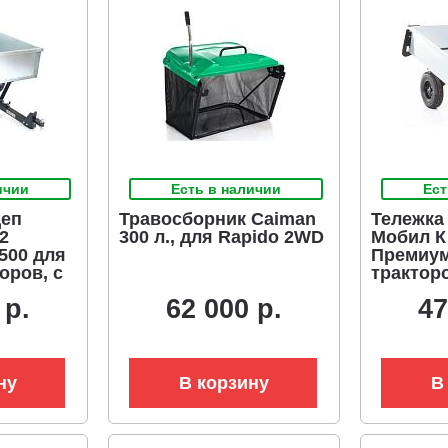
ичии
Есть в наличии
Ест
цеп
Травосборник Caiman
Тележка 
2
300 л., для Rapido 2WD
Мобил К
 500 для
Премиум
оров, с
трактор
с механ
 р.
62 000 р.
47
ия
опроки
 сталь,
(оцинко
кузов 11
кг)
ну
В корзину
В