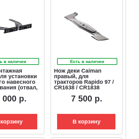
ь в наличии
Есть в наличии
нтажная
Нож деки Caiman
для установки
правый, для
го навесного
тракторов Rapido 97 /
вания (отвал,
CR1638 / CR1838
орщик, щетка)
(серии AJ)
 000 р.
7 500 р.
вые трактора
Rapido
 корзину
В корзину