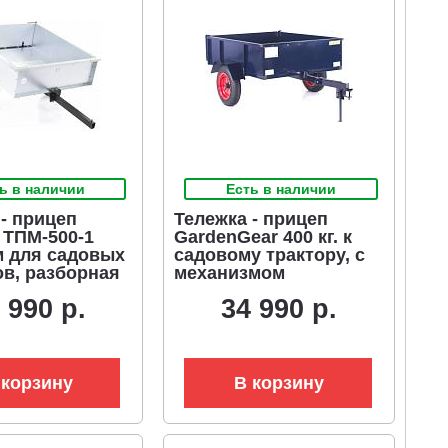
ь в наличии
Есть в наличии
- прицеп
Тележка - прицеп
 ТПМ-500-1
GardenGear 400 кг. к
 для садовых
садовому трактору, с
ов, разборная
механизмом
измом
опрокидывания
 990 р.
34 990 р.
дывания
(1230х1000 мм, металл,
ванная сталь,
пневмоколеса, 60 кг)
00х1000, 500
 корзину
В корзину