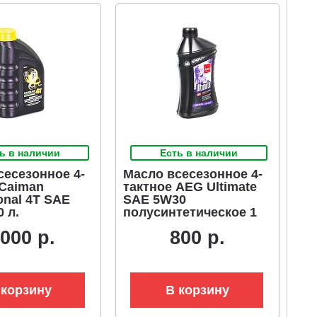
ь в наличии
Есть в наличии
сесезонное 4-
Масло всесезонное 4-
 Caiman
тактное AEG Ultimate
onal 4T SAE
SAE 5W30
0 л.
полусинтетическое 1
тетическое
л. (ЧЗ)
 000 р.
800 р.
 корзину
В корзину