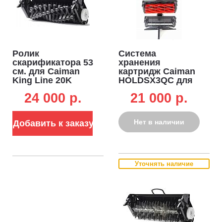
Ролик
Система
скарификатора 53
хранения
см. для Caiman
картридж Caiman
King Line 20K
HOLDSX3QC для
King Line 17K/20K
24 000 p.
21 000 p.
(возможна
установка 3
картриджей
Нет в наличии
Добавить к заказу
одновременно)
Уточнять наличие