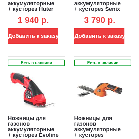
аккумуляторные
аккумуляторные
+ кусторез Huter
+ кусторез Senix
GET-3,6 (PRC, 3.6
GSS1-L-EU (PRC,
1 940 p.
3 790 p.
В, 1.5 А/ч, Li-on, 1
3.6В, нож 8 см +
кг)
кусторез 11.5 см,
0.8 кг)
Добавить к заказу
Добавить к заказу
Есть в наличии
Есть в наличии
Ножницы для
Ножницы для
газонов
газонов
аккумуляторные
аккумуляторные
+ кусторез Evoline
+ кусторез