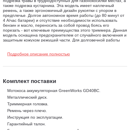
подрезка травы в труднодоступных для газонокосилки местах, а
также подрезка кустарника. Эта модель имеет наплечный
ремень, а также эргономичный дизайн рукоятки с упором в
предплечье. Долгое автономное время работы (до 80 минут от
4 А/час батареи) и отсутствие необходимости использовать
бензин и масло, переносить за собой провод боясь его
порезать - вот ключевые преимущества этого триммера. Данная
модель оснащена предохранителем от случайного включения и
защитным кожухом режущей части. Для долговечной работы
двигатель имеет защиту от перегрузки, вал между двигателем и
режущей частью - прямой и выполнен из стали. Триммер
Подробное описание полностью
работает от аккумуляторной батареи G-MAX 40V, которую
можно использовать с другими устройствами (15+ устройств)
линейки 40V.
Преимущества модели:
Комплект поставки
Бесщеточный (индукционный) двигатель DigiPro;
Прямой стальной вал;
Мотокоса аккумуляторная GreenWorks GD40BC.
Металлический диск.
Легкий вес устройства - 5,8 кг.;
Триммерная головка.
Минимум времени для подготовки к работе, включение
Ремень через плечо.
нажатием одной кнопки;
Инструкция по эксплуатации.
Удобная рукоятка с упором в предплечье и наплечный
Гарантийный талон.
ремень;