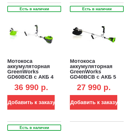
Есть в наличии
Есть в наличии
Мотокоса
Мотокоса
аккумуляторная
аккумуляторная
GreenWorks
GreenWorks
GD60BCB с АКБ 4
GD40BCB с АКБ 5
А/ч и ЗУ (PRC, BL
А/ч и ЗУ (PRC, BL
36 990 p.
27 990 p.
60В, нож 2Т +
40В, верхнее
леска 2.0 мм, Т-
расп.двигателя,
рукоятка, 3.85 кг)
4Т нож + леска 2.0
Добавить к заказу
Добавить к заказу
мм, Т-рукоятка,
ремень, 4.5 кг)
Есть в наличии