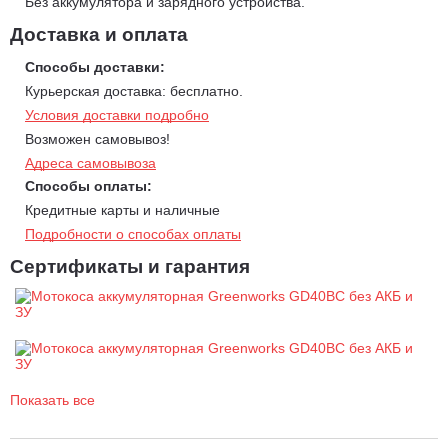
Без аккумулятора и зарядного устройства.
Катушка с автоподачей лески диаметром 2 мм.;
Доставка и оплата
Время автономной работы до 80 мин от 4 А/час батареи;
Предохранитель и защитный кожух режущей части;
Способы доставки:
Защита двигателя от перегрузок;
Курьерская доставка: бесплатно.
Пильный диск в комплекте;
Условия доставки подробно
Работа от 40V аккумулятора совместимого с другими
Возможен самовывоз!
устройствами из линейки 40V;
Адреса самовывоза
Гарантия 2 года.
Способы оплаты:
Кредитные карты и наличные
Подробности о способах оплаты
Сертификаты и гарантия
Показать все