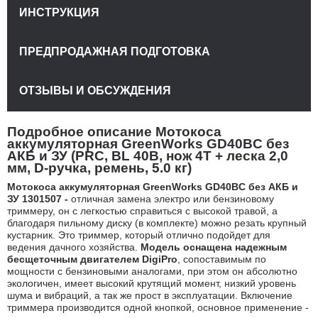
ИНСТРУКЦИЯ
ПРЕДПРОДАЖНАЯ ПОДГОТОВКА
ОТЗЫВЫ И ОБСУЖДЕНИЯ
Подробное описание Мотокоса
аккумуляторная GreenWorks GD40BC без
АКБ и ЗУ (PRC, BL 40В, нож 4Т + леска 2,0
мм, D-ручка, ремень, 5.0 кг)
Мотокоса аккумуляторная GreenWorks GD40BC без АКБ и
ЗУ 1301507 -
отличная замена электро или бензиновому
триммеру, он с легкостью справиться с высокой травой, а
благодаря пильному диску (в комплекте) можно резать крупный
кустарник. Это триммер, который отлично подойдет для
ведения дачного хозяйства.
Модель оснащена надежным
бесщеточным двигателем DigiPro
, сопоставимым по
мощности с бензиновыми аналогами, при этом он абсолютно
экологичен, имеет высокий крутящий момент, низкий уровень
шума и вибраций, а так же прост в эксплуатации. Включение
триммера производится одной кнопкой, основное применение -