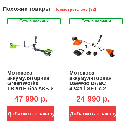
Похожие товары
Посмотреть все (32)
Есть в наличии
Есть в наличии
Мотокоса
Мотокоса
аккумуляторная
аккумуляторная
GreenWorks
Daewoo DABC
TB201H без АКБ и
4242Li SET с 2
ЗУ (PRC, BL 82В,
АКБ 4 А/ч и ЗУ
47 990 p.
24 990 p.
2.0 кВт, леска 2.4
(PRC, 2х21В, диск
мм + 3Т нож +
+ леска 2.4 мм,
диск, Т- рукоятка,
разъем, Т-
Добавить к заказу
Добавить к заказу
6.7 кг)
рукоятка, 5.9 кг)