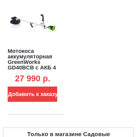
Мотокоса
аккумуляторная
GreenWorks
GD40BCB с АКБ 4
А/ч и ЗУ (PRC, BL
27 990 p.
40В, верхнее
расп.двигателя,
4Т нож + леска 2.0
Добавить к заказу
мм, Т-рукоятка,
ремень, 4.5 кг)
Только в магазине Садовые