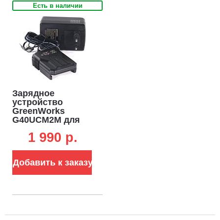
Есть в наличии
Зарядное
устройство
GreenWorks
G40UCM2M для
аккумуляторов
1 990 p.
40В (2 A, слайдер)
Добавить к заказу