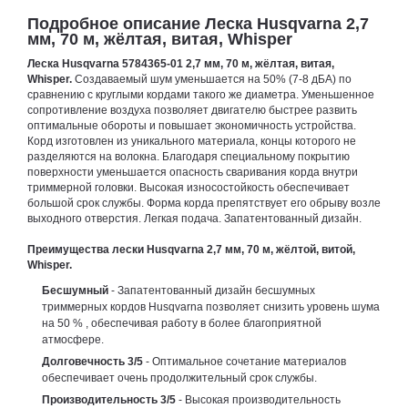
Подробное описание Леска Husqvarna 2,7
мм, 70 м, жёлтая, витая, Whisper
Леска Husqvarna 5784365-01 2,7 мм, 70 м, жёлтая, витая,
Whisper.
Создаваемый шум уменьшается на 50% (7-8 дБA) по
сравнению с круглыми кордами такого же диаметра. Уменьшенное
сопротивление воздуха позволяет двигателю быстрее развить
оптимальные обороты и повышает экономичность устройства.
Корд изготовлен из уникального материала, концы которого не
разделяются на волокна. Благодаря специальному покрытию
поверхности уменьшается опасность сваривания корда внутри
триммерной головки. Высокая износостойкость обеспечивает
большой срок службы. Форма корда препятствует его обрыву возле
выходного отверстия. Легкая подача. Запатентованный дизайн.
Преимущества лески Husqvarna 2,7 мм, 70 м, жёлтой, витой,
Whisper.
Бесшумный
- Запатентованный дизайн бесшумных
триммерных кордов Husqvarna позволяет снизить уровень шума
на 50 % , обеспечивая работу в более благоприятной
атмосфере.
Долговечность 3/5
- Оптимальное сочетание материалов
обеспечивает очень продолжительный срок службы.
Производительность 3/5
- Высокая производительность