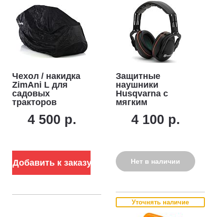
Чехол / накидка
Защитные
ZimAni L для
наушники
садовых
Husqvarna с
тракторов
мягким
(182х112х117 см)
наголовником
4 500 р.
4 100 р.
Нет в наличии
Добавить к заказу
Уточнять наличие