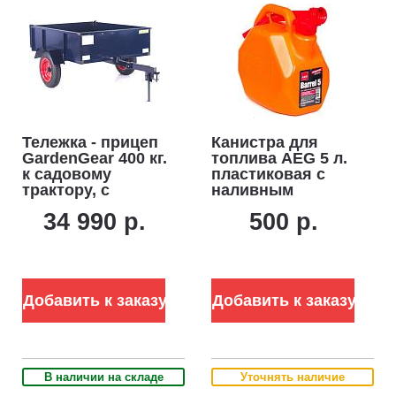
Тележка - прицеп
Канистра для
GardenGear 400 кг.
топлива AEG 5 л.
к садовому
пластиковая с
трактору, с
наливным
механизмом
устройством
34 990 р.
500 р.
опрокидывания
(1230х1000 мм,
металл,
пневмоколеса, 60
кг)
Добавить к заказу
Добавить к заказу
В наличии на складе
Уточнять наличие