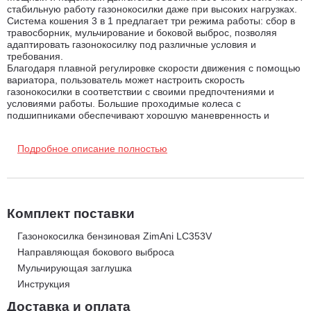
стабильную работу газонокосилки даже при высоких нагрузках.
Система кошения 3 в 1 предлагает три режима работы: сбор в
травосборник, мульчирование и боковой выброс, позволяя
адаптировать газонокосилку под различные условия и
требования.
Благодаря плавной регулировке скорости движения с помощью
вариатора, пользователь может настроить скорость
газонокосилки в соответствии с своими предпочтениями и
условиями работы. Большие проходимые колеса с
подшипниками обеспечивают хорошую маневренность и
устойчивость на различных типах поверхности. Штуцер для
промывки деки облегчает процесс очистки газонокосилки после
Подробное описание полностью
использования.
Мощный передний противоударный бампер защищает
газонокосилку от повреждений при столкновении с
препятствиями, продлевая срок ее службы. Газонокосилка
бензиновая ZimAni LC353V - это идеальное решение для тех,
кто ценит качество, эффективность и удобство в работе.
Комплект поставки
Преимуществагазонокосилки бензиновой ZimAni LC353V:
Газонокосилка бензиновая ZimAni LC353V
Направляющая бокового выброса
Прочная 20-дюймовая стальная режущая дека оснащена
Мульчирующая заглушка
системой кошения 3 в 1 : сбор в травосборник, функция
Инструкция
мульчирования и боковой выброс.
Доставка и оплата
Вариатор скорости на передние и задние колеса.