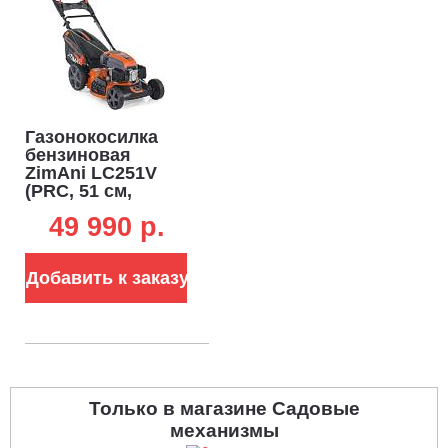
Газонокосилка
бензиновая
ZimAni LC251V
(PRC, 51 см,
ZimAni, 196 см3, 3
49 990 p.
в 1, Quattro Blade,
вариатор, 65 л, 35
кг)
Добавить к заказу
Только в магазине Садовые
механизмы