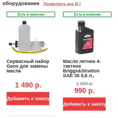
оборудование
Посмотреть все (6 )
Система запуска Easy Start. Обеспечивает запуск двигателя в
любых условиях с первого раза.
Есть в наличии
Есть в наличии
Вместительный топливный бак на 1.0 литр.
Сервисный набор
Масло летнее 4-
Geos для замены
тактное
масла
Briggs&Stratton
SAE-30 0,6 л.,
минеральное (ЧЗ)
1 090 р.
1 490 p.
990 р.
Добавить к заказу
Добавить к заказу