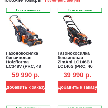
Похожие товары
Посмотреть все (48)
Есть в наличии
Есть в наличии
Газонокосилка
Газонокосилка
бензиновая
бензиновая
Holzfforma
ZimAni LC146B /
LC348V (PRC, 48
LC146S (PRC, 46
см, ZimAni, 196
см, 170 см3,
59 990 p.
39 990 p.
см3, 3 в 1, Quattro
Quattro Blade, 3 в
Blade, вариатор,
1, 45 л, 25 кг)
80 л, 45 кг)
Добавить к заказу
Добавить к заказу