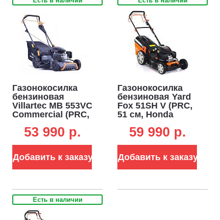
Есть в наличии
Есть в наличии
Газонокосилка
Газонокосилка
бензиновая
бензиновая Yard
Villartec MB 553VC
Fox 51SH V (PRC,
Commercial (PRC,
51 см, Honda
53 см, Loncin
GCV170, 166 см3,
53 990 p.
59 990 p.
Ready Start 196
сталь, 3 в 1, 60 л,
см3, сталь,
вариатор, 38 кг)
вариатор, 4 в 1,
Добавить к заказу
Добавить к заказу
75 л, 35 кг)
Есть в наличии