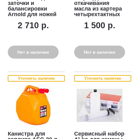
заточки и
откачивания
балансировки
масла из картера
Arnold для ножей
четырехтактных
газонокосилок
двигателей 500
2 710 р.
1 500 р.
универсальное
мл.
(используется с
любой дрелью)
Нет в наличии
Нет в наличии
Уточнять наличие
Уточнять наличие
Канистра для
Сервисный набор