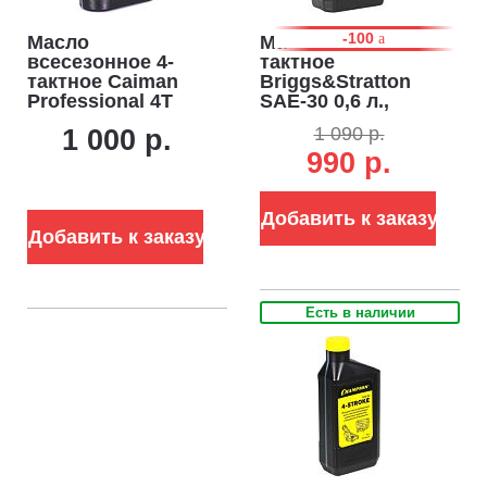
-100
Масло
Масло летнее 4-
всесезонное 4-
тактное
тактное Caiman
Briggs&Stratton
Professional 4T
SAE-30 0,6 л.,
SAE 5W-40 1,0 л.
минеральное (ЧЗ)
1 090 р.
1 000 р.
полусинтетическое
990 р.
(ЧЗ)
Добавить к заказу
Добавить к заказу
Есть в наличии