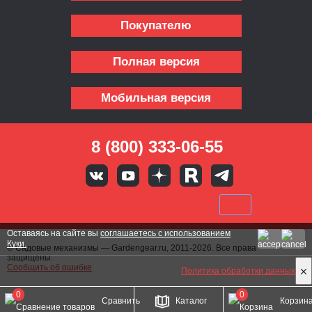
Покупателю
Полная версия
Мобильная версия
8 (800) 333-06-55
Оставаясь на сайте вы
соглашаетесь с использованием
Куки.
© Садовые механизмы — Gardengear.ru, 2011-2026. Все права
защищены.
Сообщить об ошибке
Политика обработки данных
0
0
Сравнить
Каталог
Корзин