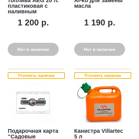
топлива AEG 20 л.
Al-ko для замены
пластиковая с
масла
наливным
устройством
1 200 р.
1 190 р.
Нет в наличии
Нет в наличии
Уточнять наличие
Уточнять наличие
Подарочная карта
Канистра Villartec
"Садовые
5 л