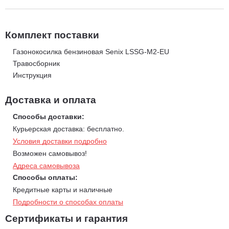
Штуцер для подсоединение воды для очистки деки
Кошение 3 в 1 шириной 46 см позволяет косить боковым
выбросом, мульчировать или собирать в травосборник
Комплект поставки
Большой и удобный 8-позиционный рычаг центральной
Газонокосилка бензиновая Senix LSSG-M2-EU
регулировки высоты скашивания позволяет регулировать
Травосборник
высоту скашивания травы в диапазоне от 30 до 80 мм.
Инструкция
Двигатель Honda объемом 145 куб.см. обеспечивает
максимальную мощность 4.5 л.с., номинальная мощность
Доставка и оплата
составляет 3.1 кВт/ 4.2 л.с. при 2850 об/мин.
Дополнительная ручка на бампере деки для удобства
Способы доставки:
подъема газонокосилки
Курьерская доставка: бесплатно.
Условия доставки подробно
Возможен самовывоз!
Адреса самовывоза
Способы оплаты:
Кредитные карты и наличные
Подробности о способах оплаты
Сертификаты и гарантия