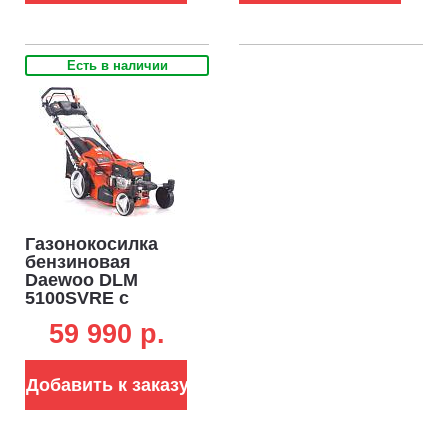
Есть в наличии
Газонокосилка
бензиновая
Daewoo DLM
5100SVRE с
рояльными
59 990 p.
колесами и
эл.запуском (PRC,
50 см, Daewoo 190
Добавить к заказу
см3, вариатор, 70
л, сталь, 4 в 1,
35.4 кг)