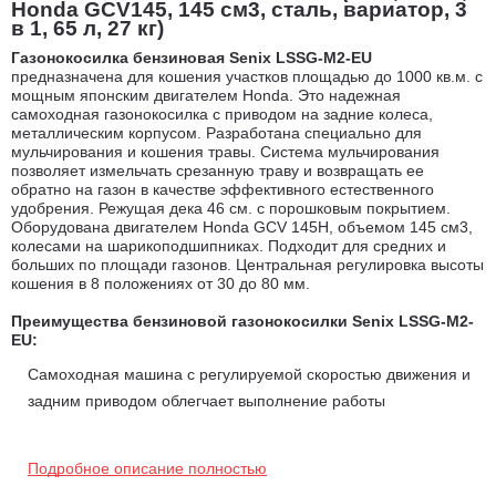
Honda GCV145, 145 см3, сталь, вариатор, 3
в 1, 65 л, 27 кг)
Газонокосилка бензиновая Senix LSSG-M2-EU
предназначена для кошения участков площадью до 1000 кв.м. с
мощным японским двигателем Honda. Это надежная
самоходная газонокосилка с приводом на задние колеса,
металлическим корпусом. Разработана специально для
мульчирования и кошения травы. Система мульчирования
позволяет измельчать срезанную траву и возвращать ее
обратно на газон в качестве эффективного естественного
удобрения. Режущая дека 46 см. с порошковым покрытием.
Оборудована двигателем Honda GCV 145H, объемом 145 см3,
колесами на шарикоподшипниках. Подходит для средних и
больших по площади газонов. Центральная регулировка высоты
кошения в 8 положениях от 30 до 80 мм.
Преимущества бензиновой газонокосилки Senix LSSG-M2-
EU
:
Самоходная машина с регулируемой скоростью движения и
задним приводом облегчает выполнение работы
60-литровый мешок для травы с индикатором заполнения
травосборника удобно отсоединяется для удаления
Подробное описание полностью
скошенной травы