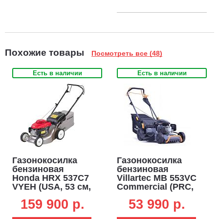
Похожие товары
Посмотреть все (48)
Есть в наличии
Есть в наличии
Газонокосилка
Газонокосилка
бензиновая
бензиновая
Honda HRX 537C7
Villartec MB 553VC
VYEH (USA, 53 см,
Commercial (PRC,
Honda GCVx200,
53 см, Loncin
159 900 p.
53 990 p.
201 см3, Xenoy,
Ready Start 196
вариатор,
см3, сталь,