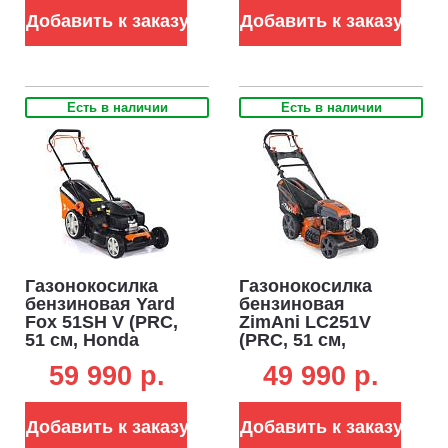
мульчирование,
вариатор, 4 в 1,
Добавить к заказу
Добавить к заказу
85 л, 40.6 кг)
75 л, 35 кг)
Есть в наличии
Есть в наличии
Газонокосилка
Газонокосилка
бензиновая Yard
бензиновая
Fox 51SH V (PRC,
ZimAni LC251V
51 см, Honda
(PRC, 51 см,
GCV170, 166 см3,
ZimAni, 196 см3, 3
59 990 p.
49 990 p.
сталь, 3 в 1, 60 л,
в 1, Quattro Blade,
вариатор, 38 кг)
вариатор, 65 л, 35
кг)
Добавить к заказу
Добавить к заказу