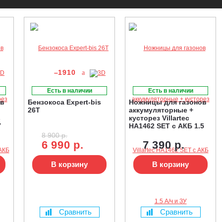
–1910
Есть в наличии
Есть в наличии
ов
Бензокоса Expert-bis
Ножницы для газонов
26T
аккумуляторные +
s
кусторез Villartec
У
HA1462 SET с АКБ 1.5
А/ч и ЗУ
8 900 р.
6 990 р.
7 390 р.
В корзину
В корзину
Сравнить
Сравнить