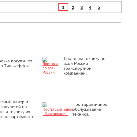
1
2
3
4
5
Доставим технику по
очка покупки от
всей России
ов Тинькофф и
транспортной
.
компанией.
исный центр и
Постгарантийное
 запчастей на
обслуживание
ы и технику из
техники.
го ассортимента.