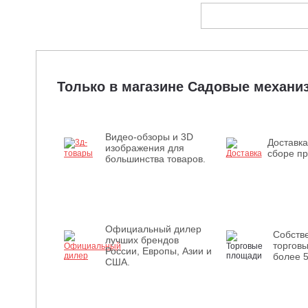
Только в магазине Садовые механ
Видео-обзоры и 3D
Доставка
изображения для
сборе пр
большинства товаров.
Официальный дилер
Собств
лучших брендов
торгов
России, Европы, Азии и
более 
США.