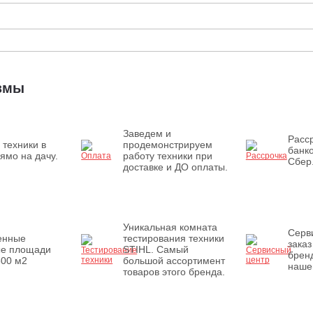
измы
Заведем и
Расср
 техники в
продемонстрируем
банк
ямо на дачу.
работу техники при
Сбер
доставке и ДО оплаты.
Уникальная комната
Серв
енные
тестирования техники
заказ
ые площади
STIHL. Самый
бренд
500 м2
большой ассортимент
наше
товаров этого бренда.