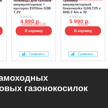
ов
Ножницы для газонов
Триммер
аккумуляторные +
аккумуляторный
кусторез EVOline GSB
Greenworks G24LT25 с
7.2V
АКБ 2 А/ч и ЗУ
5 990 р.
8 990 р.
4 990 р.
5 990 р.
В корзину
В корзину
Сравнить
Сравнить
самоходных
овых газонокосилок