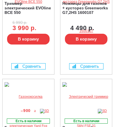
Триммер
Ножницы для газонов
электрический EVOline
+ кусторез Greenworks
BCE 550
G7,2HS 1600107
6 990 р.
3 990 р.
4 490 р.
В корзину
В корзину
Сравнить
Сравнить
–900
Есть в наличии
Есть в наличии