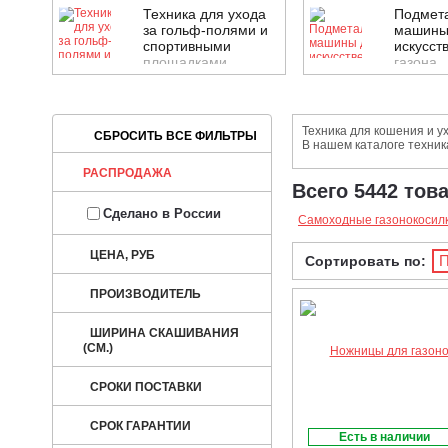
Техника для ухода
Подмет
за гольф-полями и
машины
спортивными
искусст
площадками
газона
Техника для кошения и у
В нашем каталоге техник
РАСПРОДАЖА
Всего 5442 тов
Сделано в России
Самоходные газонокосил
ЦЕНА, РУБ
П
Сортировать по:
ПРОИЗВОДИТЕЛЬ
ШИРИНА СКАШИВАНИЯ
(СМ.)
СРОКИ ПОСТАВКИ
СРОК ГАРАНТИИ
Есть в наличии