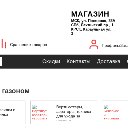
МАГАЗИН
МСК, ул. Полярная, 33А
СПб, Лахтинский пр., 1
КРСК, Караульная ул.,
3
Сравнение товаров
Профиль/Зак
Скидки
Контакты
Доставка
а газоном
Вертикуттеры,
осилки и
аэраторы, техника
илки
для ухода за
газоном