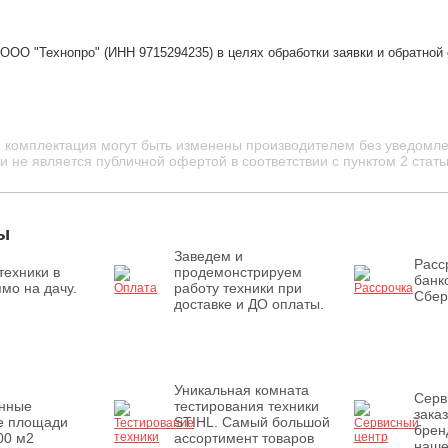
ООО "Технопро" (ИНН 9715294235) в целях обработки заявки и обратной
и комплектация могут быть изменены производителем без уведомле
 не является публичной офертой в соответствии с пунктом 2 стать
ы
Заведем и
Расс
техники в
продемонстрируем
банк
мо на дачу.
работу техники при
Сбер
доставке и ДО оплаты.
Уникальная комната
Серв
енные
тестирования техники
зака
е площади
STIHL. Самый большой
брен
00 м2
ассортимент товаров
наше