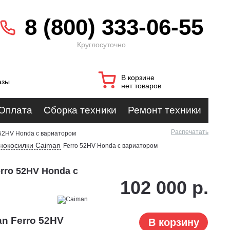
8 (800) 333-06-55
Круглосуточно
В корзине
азы
нет товаров
Оплата
Сборка техники
Ремонт техники
Распечатать
 52HV Honda с вариатором
нокосилки Caiman
Ferro 52HV Honda с вариатором
rro 52HV Honda с
102 000 р.
n Ferro 52HV
В корзину