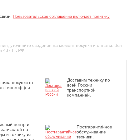
 связи.
Пользовательское соглашение включает политику
ния, уточняйте сведения на момент покупки и оплаты. Вся
и 437 ГК РФ.
Доставим технику по
рочка покупки от
всей России
ов Тинькофф и
транспортной
.
компанией.
исный центр и
Постгарантийное
з запчастей на
обслуживание
ды и технику из
техники.
го ассортимента.