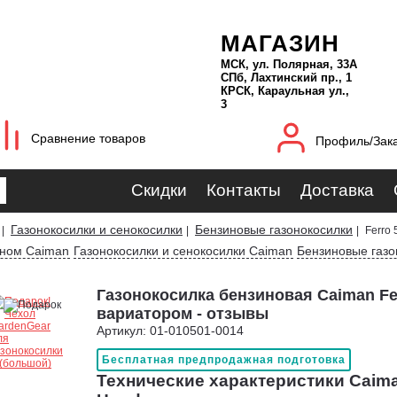
МАГАЗИН
МСК, ул. Полярная, 33А
СПб, Лахтинский пр., 1
КРСК, Караульная ул.,
3
Сравнение товаров
Профиль/Зак
Скидки
Контакты
Доставка
Газонокосилки и сенокосилки
Бензиновые газонокосилки
|
|
|
Ferro
оном Caiman
Газонокосилки и сенокосилки Caiman
Бензиновые газо
Газонокосилка бензиновая Caiman Fe
вариатором - отзывы
Артикул: 01-010501-0014
Бесплатная предпродажная подготовка
Технические характеристики Caima