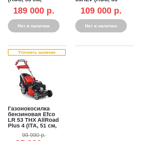
Honda GXV160,
см, Honda
189 000 p.
109 000 p.
163 см3, сталь,
GCVx170, 166 см3,
кардан, 4 в 1, 70 л,
сталь, 4 в 1,
50 кг)
вариатор, 70 л,
Нет в наличии
Нет в наличии
44.2 кг)
Уточнять наличие
Газонокосилка
бензиновая Efco
LR 53 THX AllRoad
Plus 4 (ITA, 51 см,
Honda GCVx 170
99 990 р.
OHV, 166 см3,