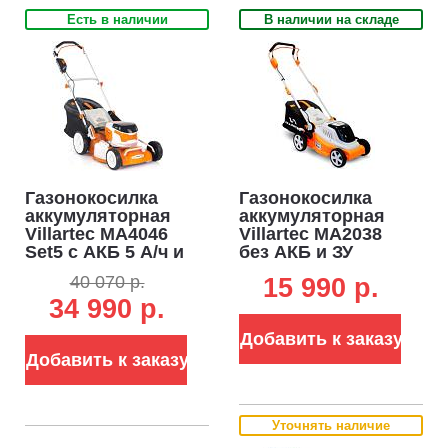
Есть в наличии
В наличии на складе
Газонокосилка
Газонокосилка
аккумуляторная
аккумуляторная
Villartec MA4046
Villartec MA2038
Set5 c АКБ 5 А/ч и
без АКБ и ЗУ
ЗУ (PRC, Li-on
(PRC, Li-on 40В,
40 070 р.
15 990 p.
40В, BL, 46 см,
BL, 38 см,
34 990 р.
пластик, 55 л, 23
пластик, 40 л, 14
кг)
кг)
Добавить к заказу
Добавить к заказу
Уточнять наличие