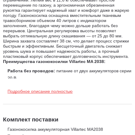
перемещение по газону, а эргономичная обрезиненная
рукоятка гарантирует надежный хват и комфорт даже в жаркую
погоду. Газонокосилка оснащена вместительным тканевым
травосборником объемом 40 литров с индикатором
заполнения, благодаря чему можно дольше работать без
перерывов. Центральная регулировка высоты позволяет
выбрать оптимальную длину скашивания — от 25 до 80 мм.
Ширина захвата составляет 38 см, что делает процесс стрижки
быстрым и эффективным. Бесщеточный двигатель снижает
уровень шума и повышает надежность работы, а прочный
пластиковый корпус обеспечивает долговечность инструмента.
Преимущества газонокосилки Villartec MA 2038:
Работа без проводов:
питание от двух аккумуляторов серии
20 В.
Небольшой вес:
всего 11,6 кг для легкого передвижения и
Подробное описание полностью
управления.
Эргономичная рукоятка:
обрезиненная поверхность для
надежного хвата.
Вместительный травосборник:
объем 40 л и индикатор
Комплект поставки
заполнения для удобного контроля.
Регулировка высоты скашивания:
диапазон от 25 до 80
Газонокосилка аккумуляторная Villartec MA2038