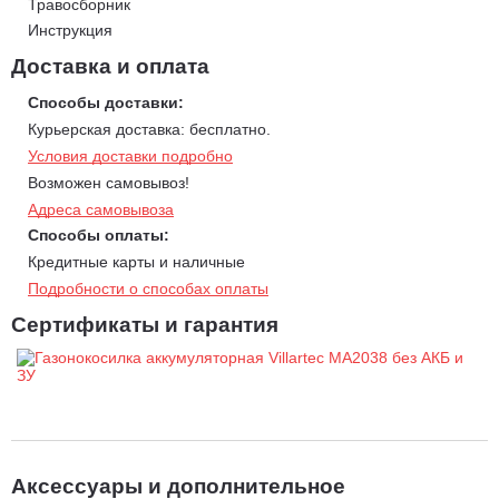
мм для разных типов газона.
Травосборник
Ширина скашивания:
Инструкция
38 см для быстрой и продуктивной
работы.
Доставка и оплата
Бесщеточный двигатель:
тихая работа и высокая
Способы доставки:
надежность.
Курьерская доставка: бесплатно.
Прочный корпус:
изготовлен из качественного пластика для
Условия доставки подробно
длительного срока службы.
Возможен самовывоз!
Адреса самовывоза
Способы оплаты:
Кредитные карты и наличные
Подробности о способах оплаты
Сертификаты и гарантия
Аксессуары и дополнительное