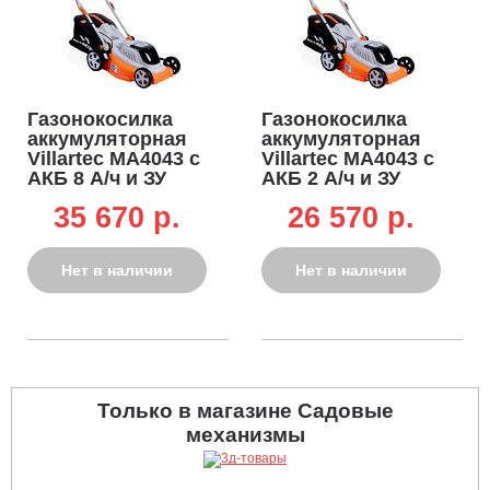
Газонокосилка
Газонокосилка
аккумуляторная
аккумуляторная
Villartec MA4043 с
Villartec MA4043 с
АКБ 8 А/ч и ЗУ
АКБ 2 А/ч и ЗУ
(PRC, Li-on 40В,
(PRC, Li-on 40В,
35 670 p.
26 570 p.
BL, 43 см,
BL, 43 см,
пластик, 40 л, 12.7
пластик, 40 л, 12.7
кг)
кг)
Нет в наличии
Нет в наличии
Только в магазине Садовые
механизмы