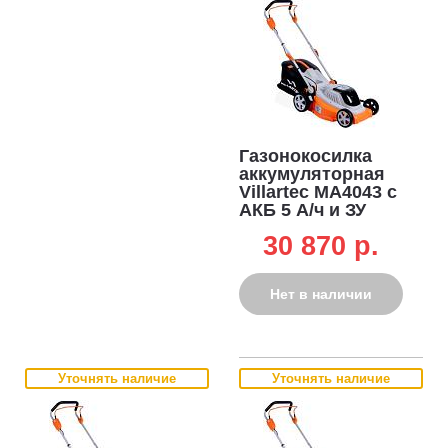
Газонокосилка
аккумуляторная
Villartec MA4043 с
АКБ 5 А/ч и ЗУ
(PRC, Li-on 40В,
30 870 p.
BL, 43 см,
пластик, 40 л, 12.7
кг)
Нет в наличии
Уточнять наличие
Уточнять наличие