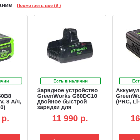
ание
Посмотреть все (9 )
ухом.
ойствами из линейки 60V;
ичии
Есть в наличии
Ест
Зарядное устройство
Аккумул
60B8
GreenWorks G60DC10
GreenWo
V, 8 А/ч,
двойное быстрой
(PRC, Li-
0)
зарядки для
аккумуляторов 60В (2
 p.
11 990 p.
16
х 5 А)