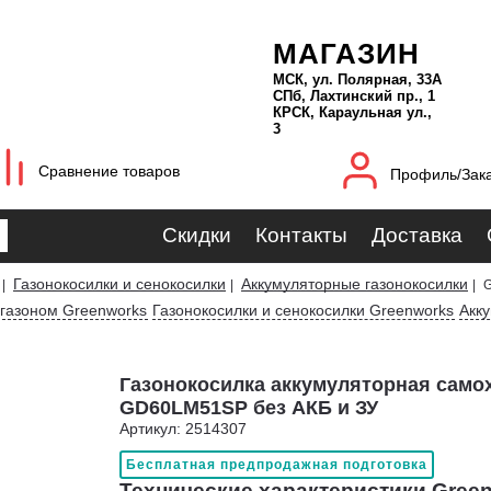
МАГАЗИН
МСК, ул. Полярная, 33А
СПб, Лахтинский пр., 1
КРСК, Караульная ул.,
3
Сравнение товаров
Профиль/Зак
Скидки
Контакты
Доставка
Газонокосилки и сенокосилки
Аккумуляторные газонокосилки
|
|
|
G
 газоном Greenworks
Газонокосилки и сенокосилки Greenworks
Акк
Газонокосилка аккумуляторная само
GD60LM51SP без АКБ и ЗУ
Артикул: 2514307
Бесплатная предпродажная подготовка
Технические характеристики Gree