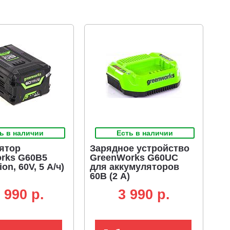
ь в наличии
Есть в наличии
ятор
Зарядное устройство
rks G60B5
GreenWorks G60UC
ion, 60V, 5 А/ч)
для аккумуляторов
60В (2 А)
 990 p.
3 990 p.