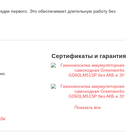
ядки первого. Это обеспечивает длительную работу без
авы и участков.
й двигатель меньше подвержен износу, имеет более
внем шума и вибрации.
Сертификаты и гарантия
но.
Показать все
аты