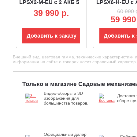
LPSX2-M-EU с 2 АКБ 5
LPSX6-H-EU с 
А/ч и ЗУ (PRC, BL
ч и ЗУ (PRC, BL
60 990 
39 990 p.
2x20В, 43 см, пластик,
см, 1200 Вт, пл
59 990
мульчирование, 50 л,
в 1, 62 л, 27.65 
16 кг)
Добавить к заказу
Добавить к 
Внешний вид, цветовая гамма, технические характеристики 
информация на сайте о товарах носит справочный характер и
Только в магазине Садовые механизм
Видео-обзоры и 3D
Доставка 
изображения для
сборе пря
большинства товаров.
Официальный дилер
Собств