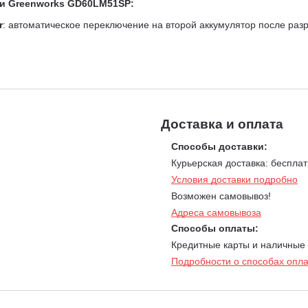
ки Greenworks GD60LM51SP:
r
: автоматическое переключение на второй аккумулятор после разр
ние и боковой выброс — для оптимального кошения разных типов тр
о с помощью одной рукоятки.
а передовым бесщеточным двигателем (мощность 2 150 Вт). Тако
обслуживании, при этом экологичен и отличается пониженным уро
Доставка и оплата
пниках для долгой службы устройства.
иты от случайного запуска.
Способы доставки:
анения и транспортировки.
Курьерская доставка: бесплат
вления делают использование газонокосилки простым и удобным.
Условия доставки подробно
;
Возможен самовывоз!
Адреса самовывоза
ть движения 2,5 – 4,9 км/ч
Способы оплаты:
Кредитные карты и наличные
Подробности о способах опл