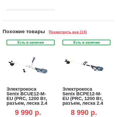
Похожие товары
Посмотреть все (14)
Есть в наличии
Есть в наличии
Электрокоса
Электрокоса
Senix BCUE12-M-
Senix BCPE12-M-
EU (PRC, 1200 Вт,
EU (PRC, 1200 Вт,
разъем, леска 2.4
разъем, леска 2.4
мм + нож 4Т, Т
мм + нож 4Т, D
9 990 p.
8 990 p.
рукоятка, ремень,
рукоятка, ремень,