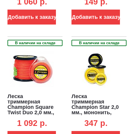
1 060 p.
149 p.
материал, витой
материал, витой
квадрат 2, 126 м.
квадрат 2, 15 м.
+ нож для корда
Добавить к заказу
Добавить к заказу
В наличии на складе
В наличии на складе
Леска
Леска
триммерная
триммерная
Champion Square
Champion Star 2,0
Twist Duo 2,0 мм.,
мм., мононить,
2-х компонентный
звезда, 60 м.
1 092 p.
347 p.
материал, витой
квадрат, 126 м. +