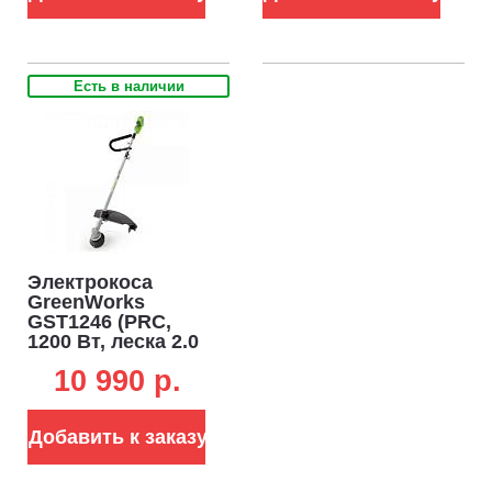
Есть в наличии
Электрокоса
GreenWorks
GST1246 (PRC,
1200 Вт, леска 2.0
мм + 4Т нож, J-
10 990 p.
ручка, 4.6 кг)
Добавить к заказу