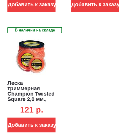
нож для корда
Добавить к заказу
Добавить к заказу
В наличии на складе
Леска
триммерная
Champion Twisted
Square 2,0 мм.,
мононить, витой
121 p.
квадрат, 15 м.
Добавить к заказу