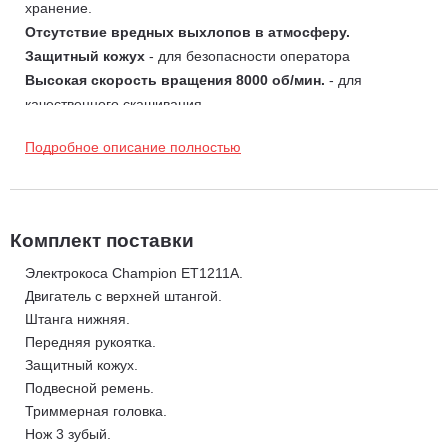
хранение.
Отсутствие вредных выхлопов в атмосферу.
Защитный кожух
- для безопасности оператора
Высокая скорость вращения 8000 об/мин.
- для
качественного скашивания.
Небольшой вес 4,36 кг.
- для неутомительной работы
Подробное описание полностью
Верхнее расположение двигателя
- для защиты от влаги.
Ширина кошения
- 400 мм леской 2,0 мм или 3-х зубчатым
ножом диаметром 230 мм.
Плечевой ремень
в комплекте поставки.
Комплект поставки
Электрокоса Champion ET1211A.
Двигатель с верхней штангой.
Штанга нижняя.
Передняя рукоятка.
Защитный кожух.
Подвесной ремень.
Триммерная головка.
Нож 3 зубый.