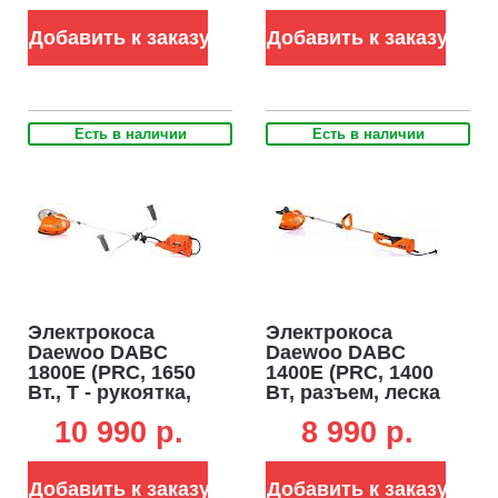
5.2 кг)
5.0 кг)
Добавить к заказу
Добавить к заказу
Есть в наличии
Есть в наличии
Электрокоса
Электрокоса
Daewoo DABC
Daewoo DABC
1800E (PRC, 1650
1400E (PRC, 1400
Вт., T - рукоятка,
Вт, разъем, леска
без разъема,
2.0 мм. + нож, 4.7
10 990 p.
8 990 p.
леска 1,6 мм, +
кг)
диск + нож, 5,5 кг.)
Добавить к заказу
Добавить к заказу