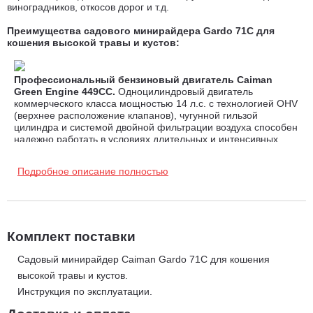
виноградников, откосов дорог и т.д.
Преимущества садового минирайдера Gardo 71C для
кошения высокой травы и кустов:
Профессиональный бензиновый двигатель Caiman
Green Engine 449CC.
Одноцилиндровый двигатель
коммерческого класса мощностью 14 л.с. с технологией OHV
(верхнее расположение клапанов), чугунной гильзой
цилиндра и системой двойной фильтрации воздуха способен
надежно работать в условиях длительных и интенсивных
нагрузок. Топливный бак емкостью 15,5 л. позволяет
работать длительное время между заправками.
Подробное описание полностью
Гидростатическая трансмиссия. Блокировка
дифференциала.
Гидростатическая трансмиссия в отличие
от механической коробки имеет более компактные размеры,
Комплект поставки
обеспечивает плавное изменение скорости и направления
движения, исключает необходимость переключения передач
и увеличивает маневренность машины. Система блокировки
Садовый минирайдер Caiman Gardo 71C для кошения
дифференциала уменьшает пробуксовку колес и
высокой травы и кустов.
обеспечивает надежную сцепку с поверхностью даже в
Инструкция по эксплуатации.
сложных условиях работы. Это защищает газон от
повреждений.