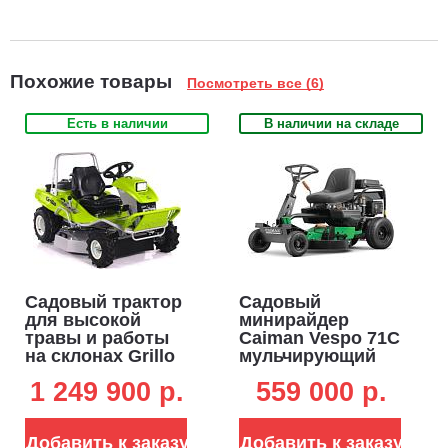
Похожие товары
Посмотреть все (6)
Есть в наличии
В наличии на складе
Садовый трактор
Садовый
для высокой
минирайдер
травы и работы
Caiman Vespo 71C
на склонах Grillo
мульчирующий
Climber 7.18 (ITA,
(FRA, 71 см,
1 249 900 p.
559 000 p.
B&S Intek, 656
Caiman 449 см3,
куб.см3, задний
гидростатика,
выброс,
дифференциал,
Добавить к заказу
Добавить к заказу
дифференциал,
205 кг.)