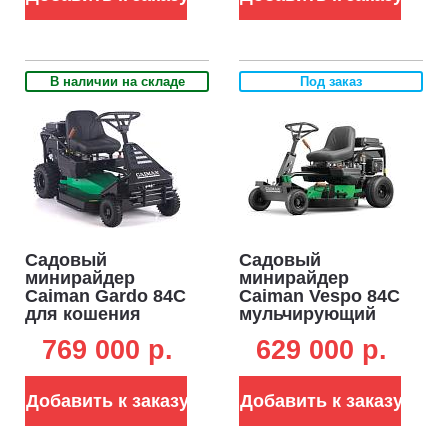
85 см, 245 кг)
В наличии на складе
Под заказ
Садовый
Садовый
минирайдер
минирайдер
Caiman Gardo 84C
Caiman Vespo 84C
для кошения
мульчирующий
высокой травы и
(FRA, 84 см,
769 000 p.
629 000 p.
кустов (FRA, 84
Caiman 547 см3,
см, Caiman 547
гидростатика,
см3,
дифференциал,
Добавить к заказу
Добавить к заказу
мульчирование,
213 кг.)
гидростатика,
дифференциал,