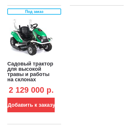
234 кг)
Под заказ
Садовый трактор
для высокой
травы и работы
на склонах
Caiman Anteo
2 129 000 p.
4WD 137D2K (CZE,
Kawasaki FS730 V-
Twin, 726 куб.см.,
Добавить к заказу
132 см,
дифференциал,
427 кг.)