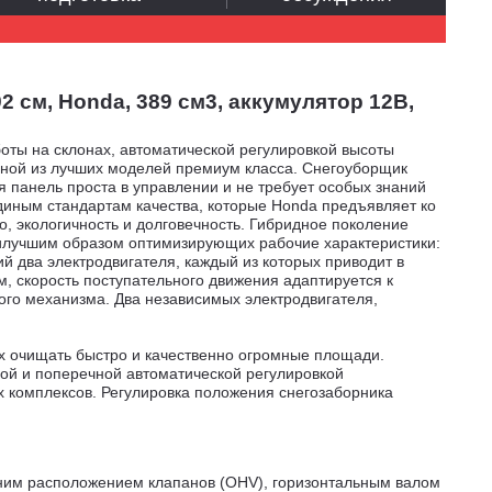
 см, Honda, 389 см3, аккумулятор 12В,
ты на склонах, автоматической регулировкой высоты
ной из лучших моделей премиум класса. Снегоуборщик
панель проста в управлении и не требует особых знаний
иным стандартам качества, которые Honda предъявляет ко
о, экологичность и долговечность. Гибридное поколение
аилучшим образом оптимизирующих рабочие характеристики:
й два электродвигателя, каждый из которых приводит в
, скорость поступательного движения адаптируется к
ого механизма. Два независимых электродвигателя,
ых очищать быстро и качественно огромные площади.
ой и поперечной автоматической регулировкой
х комплексов. Регулировка положения снегозаборника
хним расположением клапанов (ОНV), горизонтальным валом