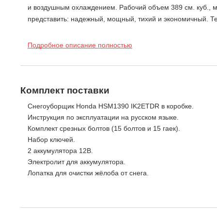
и воздушным охлаждением. Рабочий объем 389 см. куб., м
представить: надежный, мощный, тихий и экономичный. Те
Гибридная технология.
Сочетание двигателя внутреннег
каждый из которых приводит в движение разные гусеницы,
Подробное описание полностью
поступательного движения к рабочей нагрузке, снижая ее
двигателя и снегозаборника, всегда остается на одной и 
Функция самодиагностики, контролирующая исправленое с
Оснащён системой горизонтальной регулировки шнек
Комплект поставки
Гидростатическая трансмисcия.
Позволяет увеличивать 
Снегоуборщик Honda HSM1390 IK2ETDR в коробке.
убираете. Эта эксклюзивная технология компании Honda п
Инструкция по эксплуатации на русском языке.
скорость для уборки снега точно и без рывков. Это гара
Комплект срезных болтов (15 болтов и 15 гаек).
Система защиты от перегрузки и повреждения шнека.
Набор ключей.
снегоуборочника попадет посторонний предмет, например,
2 аккумулятора 12В.
повреждение шнека. После устранения постороннего предм
Электролит для аккумулятора.
или из-за недостатка топлива включается сигнализатор бл
Лопатка для очистки жёлоба от снега.
Система Free-Lock.
Это система, работа которой основан
прерывая движения. Рукоятка управления положением шн
Система Zero Turn.
Функция Zero-Turn позволяет выполня
движением осуществляются без применения физический у