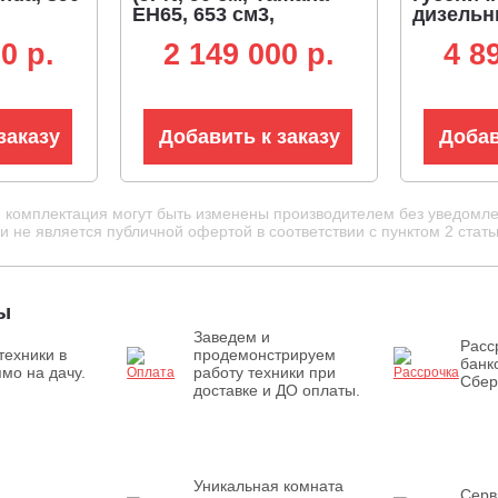
EH65, 653 см3,
дизельн
2В,
аккумулятор 12В,
см, Yanm
0 p.
2 149 000 p.
4 8
кая
гидростатическая
куб.см.,
LED
трансмиссия, LED
12В, ги
фара, 411 кг.)
трансми
930 кг)
заказу
Добавить к заказу
Добав
и комплектация могут быть изменены производителем без уведомле
 не является публичной офертой в соответствии с пунктом 2 стать
ы
Заведем и
Расс
техники в
продемонстрируем
банк
мо на дачу.
работу техники при
Сбер
доставке и ДО оплаты.
Уникальная комната
Серв