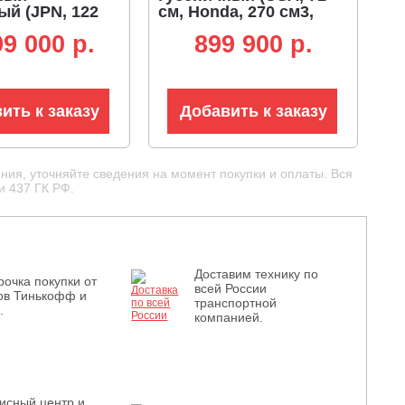
ый (JPN, 122
см, Honda, 270 см3,
ar, 1331
аккумулятор 12В,
99 000 p.
899 900 p.
 аккумулятор
гидростатическая
дростатическая
трансмиссия, LED
ссия, фара,
фара, 125 кг)
ить к заказу
Добавить к заказу
ния, уточняйте сведения на момент покупки и оплаты. Вся
и 437 ГК РФ.
Доставим технику по
рочка покупки от
всей России
ов Тинькофф и
транспортной
.
компанией.
исный центр и