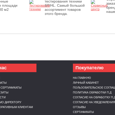
енные
тестирования техники
зака
е площади
STIHL. Самый большой
брен
00 м2
ассортимент товаров
наше
этого бренда.
нас
Покупателю
С
НА ГЛАВНУЮ
АКТЫ
ЛИЧНЫЙ КАБИНЕТ
 СЕРТИФИКАТЫ
ПОЛЬЗОВАТЕЛЬСКОЕ СОГЛА
ИЗИТЫ
ПОЛИТИКА ОБРАБОТКИ П.Д
СТИ
СОГЛАСИЕ НА ОБРАБОТКУ П.
МО ДИРЕКТОРУ
СОГЛАСИЕ НА УВЕДОМЛЕНИЯ
ОРАТИВНЫМ КЛИЕНТАМ
ОТЗЫВЫ
СЕРТИФИКАТЫ