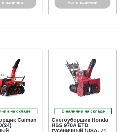
е чего с большой скоростью выбрасываются через желоб.
т в наличии
Нет в наличии
крутых поворотах.
ичии на складе
В наличии на складе
орщик Caiman
Снегоуборщик Honda
D(24)
HSS 970A ETD
ный
гусеничный (USA, 71