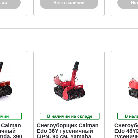
уски снега попадают в шнек, где тщательно перемалываются, посл
чии
Нет в наличии
Не
 в контрольном окне показывает уровень топлива в баке.
 дальностью 19 м, высокая производительность – 83 т/ч.
агов (курков) под рукоятками. Позволяет легко маневрировать на 
в.
ичии
В наличии на складе
В нал
 Caiman
Снегоуборщик Caiman
Снегоуб
ичный
Edo 36Y гусеничный
Edo 48Y
onda, 390
(JPN, 90 см, Yamaha
гусенич