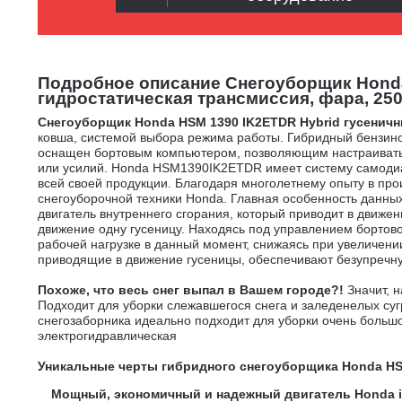
Подробное описание Снегоуборщик Honda 
гидростатическая трансмиссия, фара, 250 
Снегоуборщик Honda HSM 1390 IK2ETDR Hybrid гусеничн
ковша, системой выбора режима работы. Гибридный бензин
оснащен бортовым компьютером, позволяющим настраивать 
или усилий. Honda HSM1390IK2ETDR имеет систему самодиаг
всей своей продукции. Благодаря многолетнему опыту в про
снегоуборочной техники Honda. Главная особенность данны
двигатель внутреннего сгорания, который приводит в движе
движение одну гусеницу. Находясь под управлением бортово
рабочей нагрузке в данный момент, снижаясь при увеличени
приводящие в движение гусеницы, обеспечивают безупречн
Похоже, что весь снег выпал в Вашем городе?!
Значит, 
Подходит для уборки слежавшегося снега и заледенелых су
снегозаборника идеально подходит для уборки очень большо
электрогидравлическая
Уникальные черты гибридного снегоуборщика Honda H
Мощный, экономичный и надежный двигатель Honda i