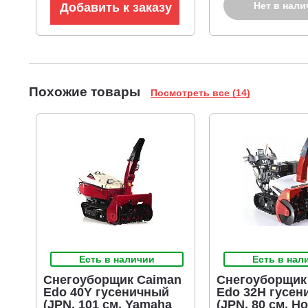
Исключительная дальность выброса: до 19 метров.
К
Нет в нали
Добавить к заказу
Датчик уровня топлива в бензобаке.
Красный индикатор
Отличный результат.
Двухступенчатая система выброса с
Блокировка гусениц с панели оператора
с помощью рыч
Габариты (ДхШхВ) 1760x920x1340 мм.
Продолжительность работы на одной заправке до 1,6 часо
Похожие товары
Посмотреть все (14)
Есть в наличии
Есть в нал
Снегоуборщик Caiman
Снегоуборщик
Edo 40Y гусеничный
Edo 32H гусен
(JPN, 101 см, Yamaha
(JPN, 80 см, H