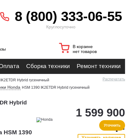
8 (800) 333-06-55
Круглосуточно
В корзине
азы
нет товаров
Оплата
Сборка техники
Ремонт техники
Распечатать
IK2ETDR Hybrid гусеничный
ики Honda
HSM 1390 IK2ETDR Hybrid гусеничный
DR Hybrid
1 599 900
р.
Уточнить
a HSM 1390
Уточнять наличие