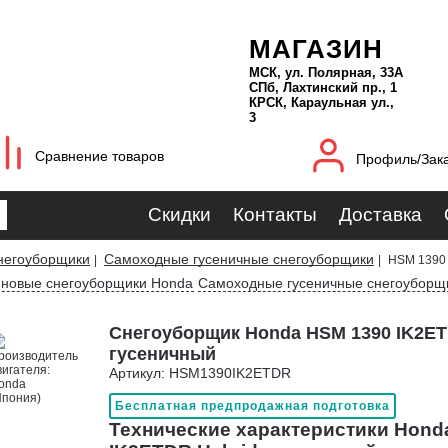
МАГАЗИН
МСК, ул. Полярная, 33А
СПб, Лахтинский пр., 1
КРСК, Караульная ул.,
3
Сравнение товаров
Профиль/Зак
Скидки
Контакты
Доставка
негоуборщики
Самоходные гусеничные снегоуборщики
|
|
HSM 1390 
иновые снегоуборщики Honda
Самоходные гусеничные снегоуборщ
Снегоуборщик Honda HSM 1390 IK2ET
гусеничный
Артикул: HSM1390IK2ETDR
Бесплатная предпродажная подготовка
Технические характеристики Hond