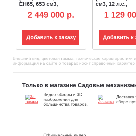
EH65, 653 см3,
см3, 12 л.с.,
аккумулятор 12В,
аккумулятор 1
2 449 000 p.
1 129 00
гидростатическая
гидростатичес
трансмиссия, LED
трансмиссия, 
фара, 525 кг.)
фара, 195 кг)
Добавить к заказу
Добавить к 
Внешний вид, цветовая гамма, технические характеристики 
информация на сайте о товарах носит справочный характер и
Только в магазине Садовые механизм
Видео-обзоры и 3D
Доставка 
изображения для
сборе пря
большинства товаров.
Официальный дилер