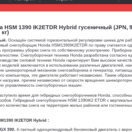
HSM 1390 IK2ETDR Hybrid гусеничный (JPN, 92
кг)
ый.
Оснащён системой горизонтальной регулировки шнека для рабо
овый снегоуборщик Honda HSM1390IK2ETDR по праву считается од
программы уборки снега по собственному усмотрению. Приборная 
ностики. Снегоуборочная техника Honda разработана согласно ед
изводстве силовой техники Honda гарантирует Вам высокое качеств
х моделей заключается в использовании различных двигателей, н
ние шнекороторный механизм снегозаборника и генератор, питающи
го компьютера, эти двигатели работают независимо. Таким образом
и нагрузки, причем независимо от скорости вращения шнекороторн
ую управляемость снегоуборочных машин.
наступило время для гибридных снегоуборочников Honda, способн
гробов. Гибридный снегоуборочник HSM 1390iK2 ETDR с вертикальн
го количества снега на территории жилых районов или гостиничны
SM1390
IK2ETDR Hybrid
:
GX 390.
4-тактный одноцилиндровый бензиновый двигатель с вер