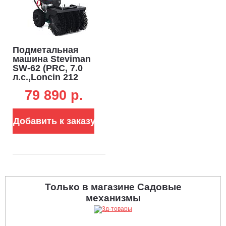
Подметальная
машина Steviman
SW-62 (PRC, 7.0
л.с.,Loncin 212
см3, скорости 6/2,
79 890 p.
шир. 62 см., диам.
42 см., топл.бак
3,0 л., колеса 13",
Добавить к заказу
72 кг)
Только в магазине Садовые
механизмы