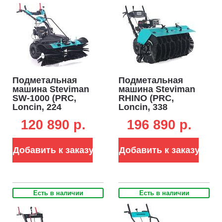
Подметальная
Подметальная
машина Steviman
машина Steviman
SW-1000 (PRC,
RHINO (PRC,
Loncin, 224
Loncin, 338
куб.см., ширина
куб.см., ширина
120 890 p.
196 890 p.
100 см, диаметр
110 см, диаметр
35 см, 5 вперед/1
62 см, 6 вперед/2
назад, 79 кг)
назад, 100 кг.)
Добавить к заказу
Добавить к заказу
Есть в наличии
Есть в наличии