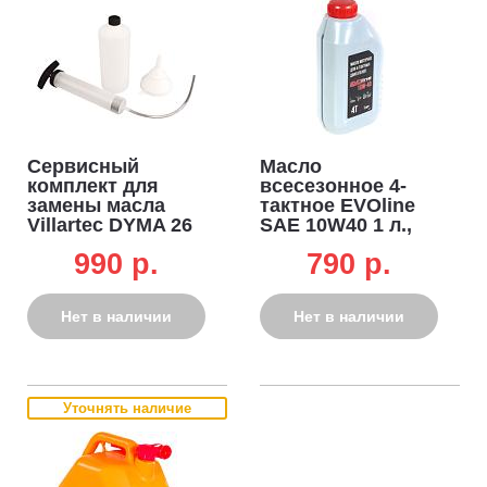
Страна сборки Китай, родина бренда Россия
-
оптимальное сочетание доступной цены и контроля качества
под торговой маркой Steviman.
Простота транспортировки в прицепе легкового
автомобиля
- весит менее 100 кг, что позволяет перевозить
машину между объектами без специальной техники.
Сервисный
Масло
комплект для
всесезонное 4-
замены масла
тактное EVOline
Villartec DYMA 26
SAE 10W40 1 л.,
(шприц, канистра,
полусинтетическое
990 p.
790 p.
воронка)
Нет в наличии
Нет в наличии
Уточнять наличие