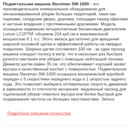
Подметальная машина Steviman SW-1000
- это
производительное коммунальное оборудование для
механизированной уборки больших территорий, таких как
парковки, складские дворы, дорожки, площадки перед офисами
и частные владения с протяженными дорожками. Модель
оснащена надежным четырехтактным бензиновым двигателем
Loncin LC1P75F объемом 224 куб.см и максимальной
мощностью 6.1 л.с. Этого запаса достаточно для вращения
широкой основной щетки и эффективной работы на твердых
покрытиях. Ширина щетки составляет 100 см - за один проход
машина очищает полосу в метр, что в несколько раз быстрее
ручного сметания или уборки с помощью небольшой техники.
Диаметр щетки равен 35 см, что обеспечивает хороший захват
мусора и качественный контакт с поверхностью. Подметальная
машина Steviman SW-1000 оснащена механической коробкой
передач с 5 скоростями переднего хода и 1 скоростью заднего
хода. Это позволяет выбирать оптимальную скорость движения
в зависимости от плотности засорения: медленный проход для
тщательной уборки тяжелого мусора или более быстрый для
поддержания чистоты на больших пространствах. Запуск
двигателя - ручным стартером. Машина предназначена для
бытового применения и отлично подходит для регулярной
Подробное описание полностью
уборки территории частного дома, небольшого предприятия
или СНТ. Конструкция рассчитана на работу в сухих условиях и
эффективно собирает песок, мелкие камни, опавшую листву,
скошенную траву и бытовой мусор с асфальта, брусчатки и