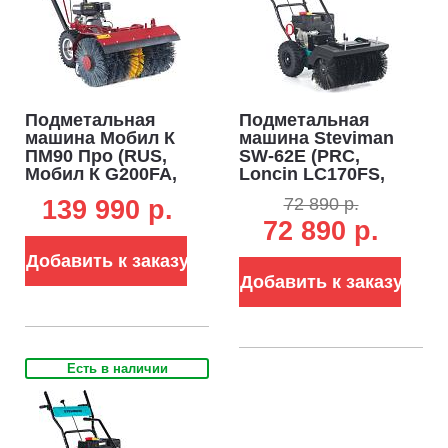
Подметальная
Подметальная
машина Мобил К
машина Steviman
ПМ90 Про (RUS,
SW-62E (PRC,
Мобил К G200FA,
Loncin LC170FS,
6,5 л.с., 196
212 куб.см.,
72 890 р.
139 990 p.
куб.см., ширина
ширина 62 см,
72 890 р.
90 см, диаметр 45
диаметр 35 см, 6
см, скорости 5/2,
вперед/2 назад,
Добавить к заказу
усиленная рама,
73 кг.)
103 кг)
Добавить к заказу
Есть в наличии