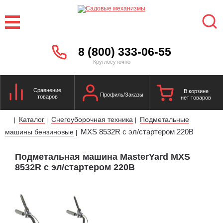
8 (800) 333-06-55
Круглосуточно
Сравнение
В корзине
Профиль/Заказы
товаров
нет товаров
Каталог
Снегоуборочная техника
Подметальные
|
|
|
MXS 8532R с эл/стартером 220В
машины бензиновые
|
Подметальная машина MasterYard MXS
8532R с эл/стартером 220В