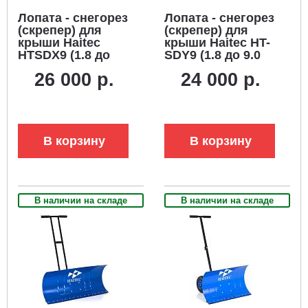
Лопата - снегорез
Лопата - снегорез
(скрепер) для
(скрепер) для
крыши Haitec
крыши Haitec HT-
HTSDX9 (1.8 до
SDY9 (1.8 до 9.0
9.0 м., П-
м.)
26 000 р.
24 000 р.
образный нож)
В корзину
В корзину
В наличии на складе
В наличии на складе