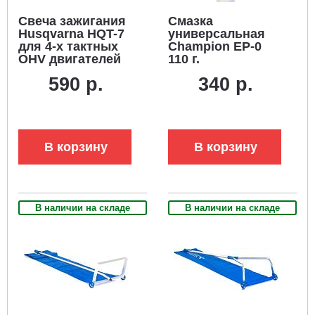
Свеча зажигания
Смазка
Husqvarna HQT-7
универсальная
для 4-х тактных
Champion EP-0
OHV двигателей
110 г.
Honda / Kawasaki
низкотемпературная
590 р.
340 р.
(аналог RN9YC /
BPR6ES / WR7DC /
LR15YC / E9207-
02077 / F6RTC)
В корзину
В корзину
В наличии на складе
В наличии на складе