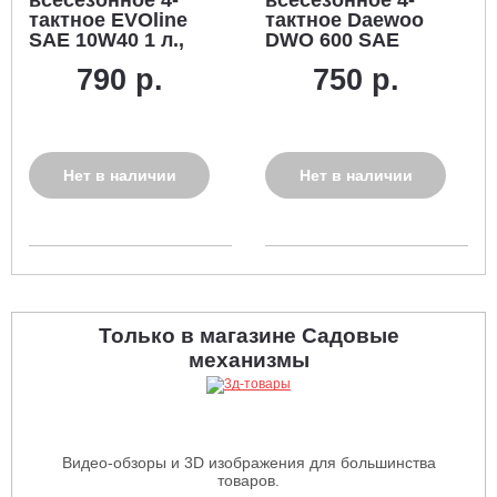
тактное EVOline
тактное Daewoo
SAE 10W40 1 л.,
DWO 600 SAE
полусинтетическое
10W-40 1,0 л.
790 р.
750 р.
полусинтетическое
Нет в наличии
Нет в наличии
Только в магазине Садовые
механизмы
Видео-обзоры и 3D изображения для большинства
товаров.