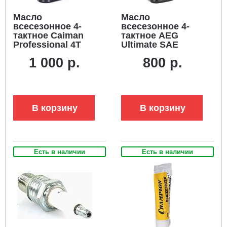
Масло
Масло
всесезонное 4-
всесезонное 4-
тактное Caiman
тактное AEG
Professional 4T
Ultimate SAE
SAE 5W-40 1,0 л.
5W30
1 000 р.
800 р.
полусинтетическое
полусинтетическое
(ЧЗ)
1 л. (ЧЗ)
В корзину
В корзину
Есть в наличии
Есть в наличии