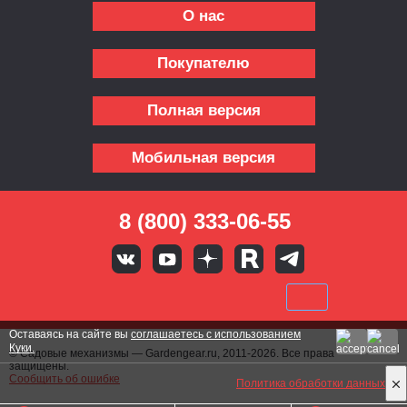
О нас
Покупателю
Полная версия
Мобильная версия
8 (800) 333-06-55
Оставаясь на сайте вы
соглашаетесь с использованием
Куки.
© Садовые механизмы — Gardengear.ru, 2011-2026. Все права
защищены.
Сообщить об ошибке
Политика обработки данных