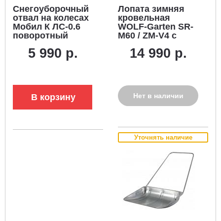
Снегоуборочный
Лопата зимняя
отвал на колесах
кровельная
Мобил К ЛС-0.6
WOLF-Garten SR-
поворотный
M60 / ZM-V4 с
(ширина 600 мм,
телескопической
5 990 р.
14 990 р.
толщина стали 2
рукояткой 220-400
мм, 9 кг.)
см., multi-star
Нет в наличии
В корзину
Уточнять наличие