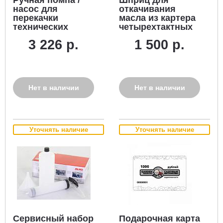
насос для
откачивания
перекачки
масла из картера
технических
четырехтактных
жидкостей MTD
двигателей 500
3 226 р.
1 500 р.
Arnold (топливо,
мл.
масло)
Нет в наличии
Нет в наличии
Уточнять наличие
Уточнять наличие
Сервисный набор
Подарочная карта