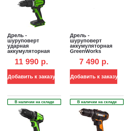
Дрель -
Дрель -
шуруповерт
шуруповерт
ударная
аккумуляторная
аккумуляторная
GreenWorks
GreenWorks
HD560 без АКБ и
11 990 p.
7 490 p.
GD24DD140 без
ЗУ (PRC, BL 24В,
АКБ и ЗУ (PRC, BL
60 Нм, 1.4 кг)
24В, 140 Нм, 1.87
Добавить к заказу
Добавить к заказу
кг)
В наличии на складе
В наличии на складе