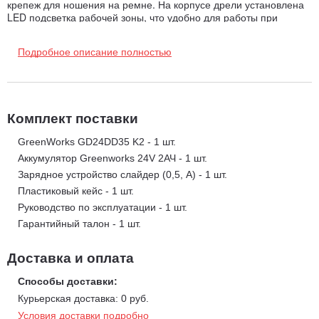
крепеж для ношения на ремне. На корпусе дрели установлена
LED подсветка рабочей зоны, что удобно для работы при
недостаточном освещении.
Работает от 24V аккумулятора совместимого с другими
Подробное описание полностью
устройствами из линейки 24V
Преимущества дрели - шуруповерта аккумуляторной
GreenWorks GD24DD35 K2 с АКБ 2 А/ч и З/У
:
Бесщеточный двигатель.
Комплект поставки
Крутящий момент: 35 Нм
Функция дрели и шуруповерта.
GreenWorks GD24DD35 K2 - 1 шт.
Быстро зажимной патрон 13 мм.
Аккумулятор Greenworks 24V 2АЧ - 1 шт.
Компактный размер и малый вес - 1.3 кг.
Зарядное устройство слайдер (0,5, А) - 1 шт.
2 скорости с реверсом.
Пластиковый кейс - 1 шт.
18-ти ступенчатая регулировка крутящего момента.
Руководство по эксплуатации - 1 шт.
Ударопрочный корпус.
Гарантийный талон - 1 шт.
LED подсветка.
Доставка и оплата
Эргономичная прорезиненная ручка
Крепеж для ношения на ремне
Способы доставки:
Работа от 24V аккумулятора совместимого с другими устройств
Курьерская доставка: 0 руб.
Условия доставки подробно