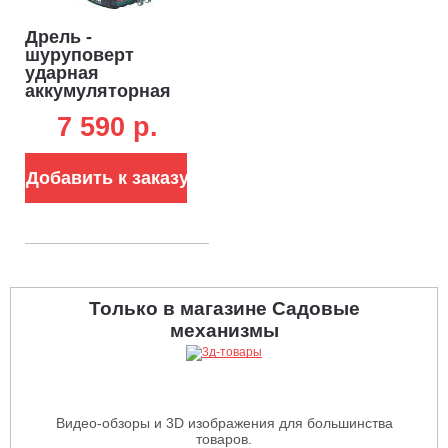
Дрель -
шуруповерт
ударная
аккумуляторная
Senix PDHX2-M2-
7 590 p.
EU-0 без АКБ и ЗУ
(PRC, BL 18V, 60
Нм, 1.3 кг)
Добавить к заказу
Только в магазине Садовые
механизмы
Видео-обзоры и 3D изображения для большинства
товаров.