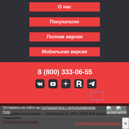
О нас
Покупателю
Полная версия
Мобильная версия
8 (800) 333-06-55
Оставаясь на сайте вы
соглашаетесь с использованием
Куки.
© Садовые механизмы — Gardengear.ru, 2011-2026. Все права
защищены.
Сообщить об ошибке
Политика обработки данных