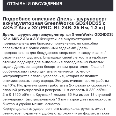
ОТЗЫВЫ И ОБСУЖДЕНИЯ
Подробное описание Дрель - шуруповерт
аккумуляторная GreenWorks GD24DD35 с
АКБ 2 А/ч и ЗУ (PRC, BL 24В, 35 Нм, 1.3 кг)
Дрель - шуруповерт аккумуляторная GreenWorks GD24DD35
K2 с АКБ 2 А/ч и З/У
бесщеточная аккумуляторная —
предназначена для бытового применения, но способна
Дрель
справиться и с более сложными задачами!
предназначена для безударного сверления и закручивания/
откручивания шурупов. Благодаря своей легкости и удобству
отлично подойдет для выполнения повседневных бытовых
задач. Дрель оснащена бесщеточным двигателем. Главной
особенностью такого двигателя является то, что он
контролируется платой управления, которая позволяет
оптимизировать трату заряда. Это увеличивает время работы
на 40%. Инструмент может работать в 2-х режимах скоростей с
плавной регулировкой и реверсом: 1-я скорость 0-380 об/мин,
2-я 0-1450 об/мин. Крутящий момент 35 Нм имеет 18 ступеней
регулировки. Быстрозажимной 13 мм патрон дает возможность
быстро и удобно менять оснастку.
Корпус сделан из ударопрочного материала, рукоять имеет
резиновое покрытие и удобную эргономичную форму, а также