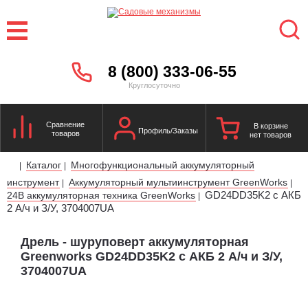
8 (800) 333-06-55
Круглосуточно
Сравнение
В корзине
Профиль/Заказы
товаров
нет товаров
Каталог
Многофункциональный аккумуляторный
|
|
инструмент
Аккумуляторный мультиинструмент GreenWorks
|
|
GD24DD35K2 с АКБ
24В аккумуляторная техника GreenWorks
|
2 А/ч и З/У, 3704007UA
Дрель - шуруповерт аккумуляторная
Greenworks GD24DD35K2 с АКБ 2 А/ч и З/У,
3704007UA