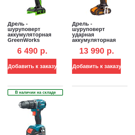
Дрель -
Дрель -
шуруповерт
шуруповерт
аккумуляторная
ударная
GreenWorks
аккумуляторная
DD345 без АКБ и
Worx WX370 с 2
6 490 p.
13 990 p.
ЗУ (PRC, BL 24В,
АКБ 2 А/ч и ЗУ
25/45 Нм, 0.8 кг)
(PRC, 20В, 50 Нм,
кейс, 1.0 кг)
Добавить к заказу
Добавить к заказу
В наличии на складе