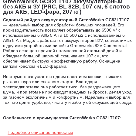
GreenWorks GC82LT107 аккумуляторный
без АКБ и ЗУ (PRC, BL 82В, 107 см, 6 слотов
для АКБ, LED-фара, 207 кг)
Садовый райдер аккумуляторный GreenWorks
GC82LT10
7
— идеальный выбор для обработки больших площадей. Его
производительность позволяет обрабатывать до 6500 м² с
использованием 6 АКБ 5 Ач и 10 500 м2 с использованием 6
АКБ 8 Ач. Модель работает от аккумуляторов 82V, совместимых
с другими устройствами линейки Greenworks 82V Commercial.
Райдер оснащен прочной штампованной стальной декой и
обладает большой шириной скашивания 107 см, что
обеспечивает быструю и эффективную работу. Оснащена
мягким креслом и LED-фарами.
Инструмент запускается одним нажатием кнопки – никаких
рывков шнура или сложного старта. Благодаря
электродвигателю она работает тихо, без раздражающего
шума, и при этом не производит вредных выбросов, делая уход
за газоном экологичным и комфортным. Идеальный выбор для
тех, кто ценит удобство, чистоту и заботу об окружающей среде.
Особенности и преимущества GreenWorks
GC82LT10
7:
Садовый райдер приводится в движение одним
Подробное описание полностью
электродвигателем
мощностью 1,2 кВ
т, который вращает