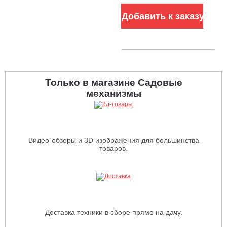
BL 60В, 107 см, 6
Добавить к заказу
слотов для АКБ,
LED, 200 кг)
Только в магазине Садовые
механизмы
Видео-обзоры и 3D изображения для большинства
товаров.
Доставка техники в сборе прямо на дачу.