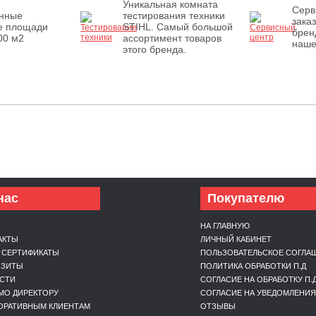
Уникальная комната
Серв
енные
тестирования техники
зака
е площади
STIHL. Самый большой
брен
00 м2
ассортимент товаров
наше
этого бренда.
нас
Покупателю
С
НА ГЛАВНУЮ
АКТЫ
ЛИЧНЫЙ КАБИНЕТ
 СЕРТИФИКАТЫ
ПОЛЬЗОВАТЕЛЬСКОЕ СОГЛА
ИЗИТЫ
ПОЛИТИКА ОБРАБОТКИ П.Д
СТИ
СОГЛАСИЕ НА ОБРАБОТКУ П.
МО ДИРЕКТОРУ
СОГЛАСИЕ НА УВЕДОМЛЕНИЯ
ОРАТИВНЫМ КЛИЕНТАМ
ОТЗЫВЫ