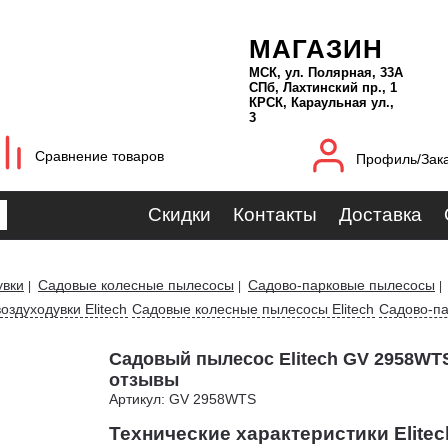
МАГАЗИН
МСК, ул. Полярная, 33А
СПб, Лахтинский пр., 1
КРСК, Караульная ул.,
3
Сравнение товаров
Профиль/Зак
Скидки
Контакты
Доставка
увки
Садовые колесные пылесосы
Cадово-парковые пылесосы
|
|
|
оздуходувки Elitech
Садовые колесные пылесосы Elitech
Cадово-па
Садовый пылесос Elitech GV 2958WT
отзывы
Артикул: GV 2958WTS
Технические характеристики Elite