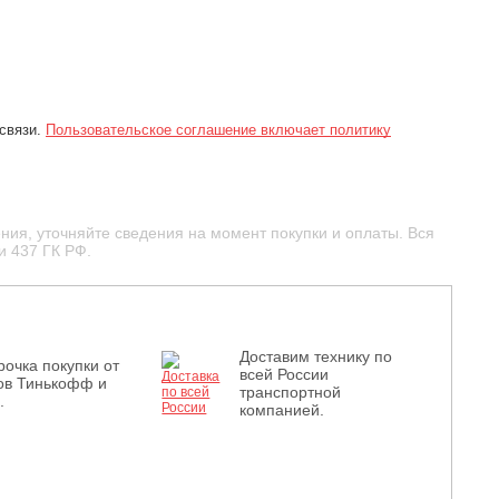
 связи.
Пользовательское соглашение включает политику
ния, уточняйте сведения на момент покупки и оплаты. Вся
и 437 ГК РФ.
Доставим технику по
рочка покупки от
всей России
ов Тинькофф и
транспортной
.
компанией.