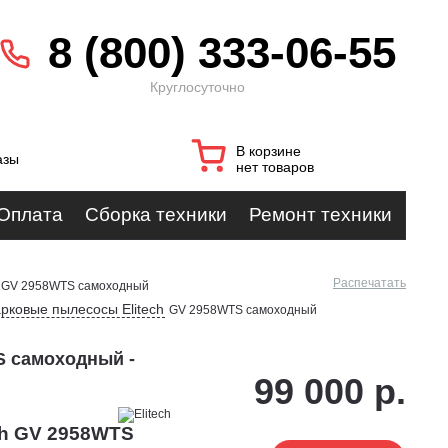
8 (800) 333-06-55
Круглосуточно
В корзине
азы
нет товаров
Оплата
Сборка техники
Ремонт техники
Распечатать
GV 2958WTS самоходный
рковые пылесосы Elitech
GV 2958WTS самоходный
S самоходный -
99 000 р.
ch GV 2958WTS