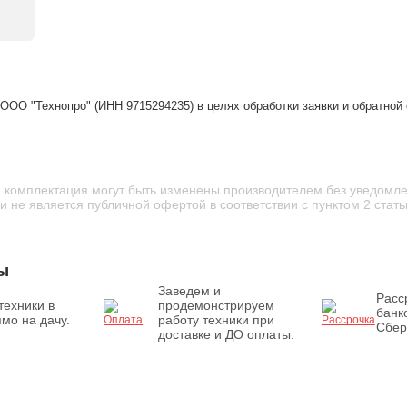
ООО "Технопро" (ИНН 9715294235) в целях обработки заявки и обратной
и комплектация могут быть изменены производителем без уведомле
 не является публичной офертой в соответствии с пунктом 2 стать
ы
Заведем и
Расс
техники в
продемонстрируем
банк
мо на дачу.
работу техники при
Сбер
доставке и ДО оплаты.