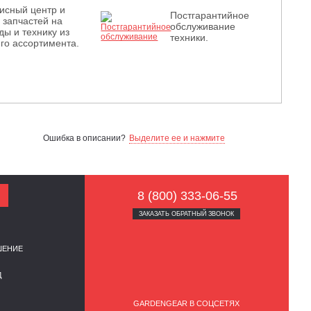
исный центр и
Постгарантийное
з запчастей на
обслуживание
ды и технику из
техники.
го ассортимента.
Ошибка в описании?
Выделите ее и нажмите
8 (800) 333-06-55
ЗАКАЗАТЬ ОБРАТНЫЙ ЗВОНОК
ШЕНИЕ
Д
GARDENGEAR В СОЦСЕТЯХ