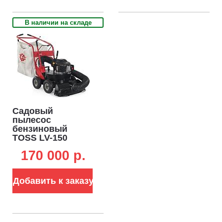
В наличии на складе
Садовый
пылесос
бензиновый
TOSS LV-150
(RUS, 56 см,
170 000 p.
Zongshen XP225A,
мусоросборник
150 л, 80 кг.)
Добавить к заказу