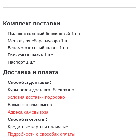
что обеспечивает более высокое качество очистки территории.
Преимущества садового пылесоса бензинового Elitech GV
2958WTS:
Комплект поставки
Современный двигатель LONCIN LC1P65FE-2 номинальной
мощностью 2.9 кВт/3.95 л.с. при 3100 об/мин
Пылесос садовый бензиновый 1 шт.
Мешок для сбора мусора 1 шт.
Ширина обработки 58 см
Вспомогательный шланг 1 шт.
Привод на задние колеса с включением рычагом на рукоятках
Роликовая щетка 1 шт.
Мусоросборник 150 литров
Паспорт 1 шт.
Гибкий шланг с телескопической рукояткой в комплекте
Вал с щетками для более эффективного сбора мокрой
Доставка и оплата
листвы
Способы доставки:
Расширенная рабочая зона для уборки листвы под кустами,
Курьерская доставка: бесплатно.
либо формирования куч из упавшей листвы
Условия доставки подробно
Возможен самовывоз!
Адреса самовывоза
Способы оплаты:
Кредитные карты и наличные
Подробности о способах оплаты