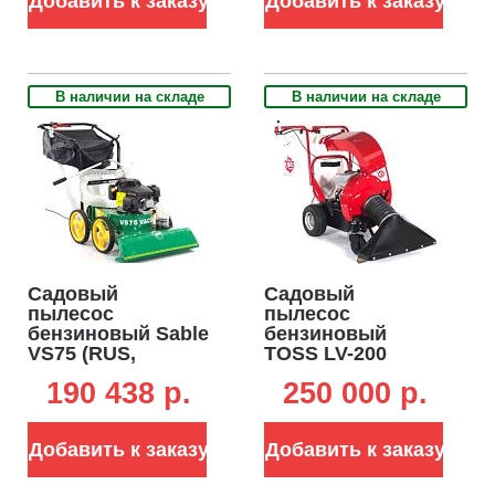
Добавить к заказу
Добавить к заказу
240 л., 84,6 кг.)
В наличии на складе
В наличии на складе
Садовый
Садовый
пылесос
пылесос
бензиновый Sable
бензиновый
VS75 (RUS,
TOSS LV-200
Zongshen XP200,
самоходный
190 438 p.
250 000 p.
6.5 л.с., 75 см, 152
(RUS, 74 см.,
л, 70 кг)
Zongshen GB200,
мусоросборник
Добавить к заказу
Добавить к заказу
260 л., 101 кг.)