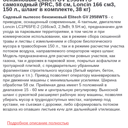
самоходный (PRC, 58 см, Loncin 166 см3,
150 л., шланг в комплекте, 38 кг)
Садовый пылесос бензиновый Elitech GV 2958WTS
- с
приводом, оснащенный современным, 4-тактным, двигателем
Loncin LC1P65FE-2 (166см3, 2,9кВт, 9.5Н.м), предназначен для
ухода за парковыми территориями, в том числе и при
коммерческом использовании, как в режиме сбора скошенной
травы и листвы с измельчением и сбором биологического
мусора в травосборник 150 л., так и в режиме расчистки участка
потоком воздуха, направляемого оператором через шланг.
Модель предназначена для расчистки ровных участков, как
газона, так и дорожек в парковой зоне, покрытых асфальтом и
тротуарной плиткой, с предварительно убранными
фрагментами строительного мусора (битый кирпич, бетон,
арматура и т.п.). Привод позволяет оператору маневрировать
при движении машины с минимальными усилиями. Ширина
обработки 58 см. Приёмная дека имеет 5 положений в
диапазоне 15 - 60 мм и центральную регулировку. Выносной
шланг с рукояткой расширяет рабочую зону машины, позволяя
убирать мусор в труднодоступных местах, например под
кустами, не съезжая с дорожки, либо сформировать потоком
воздуха из опавших листьев кучу для дальнейшей утилизации.
Входящий в комплект вал с щётками, имеет привод,
включаемый рычагом на рукоятках. Такая конструкция
Подробное описание полностью
позволяет приподнимать, например, мокрую листву с дорожек,