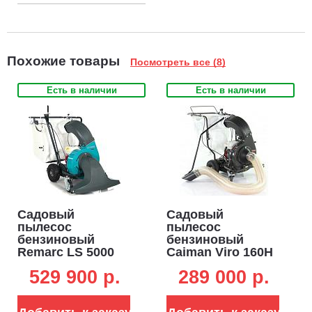
Похожие товары
Посмотреть все (8)
Есть в наличии
Есть в наличии
Садовый
Садовый
пылесос
пылесос
бензиновый
бензиновый
Remarc LS 5000
Caiman Viro 160H
самоходный
самоходный
529 900 p.
289 000 p.
(GER, Honda
(RUS, Honda
GX160, 80 см.,
GX160, 163 см3, 80
мусоросборник -
см, 240 л., 82,5 кг)