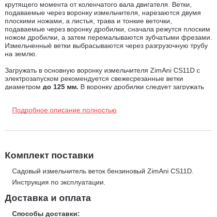
крутящего момента от коленчатого вала двигателя. Ветки,
подаваемые через воронку измельчителя, нарезаются двумя
плоскими ножами, а листья, трава и тонкие веточки,
подаваемые через воронку дробилки, сначала режутся плоским
ножом дробилки, а затем перемалываются зубчатыми фрезами.
Измельченныё ветки выбрасываются через разгрузочную трубу
на землю.
Загружать в основную воронку измельчителя ZimAni CS11D с
электрозапуском рекомендуется свежесрезанные ветки
диаметром
до 125 мм.
В воронку дробилки следует загружать
листья и обрезки веток диаметром
до 125 мм.
Измельчение
старых, высохших веток не рекомендуется. При измельчении
Подробное описание полностью
омертвевшего сухого материала выделяется тепло, в
результате чего лезвия ножей измельчителя быстро тупятся.
Запрещается измельчение: предметов из стекла, металла,
керамики, пластика, полиэтиленовых пакетов, камней, тканей и
корней с почвой, пиломатериалов и изделий из дерева.
Комплект поставки
Преимущества садового измельчителя ZimAni CS11D с
электрозапуском:
Садовый измельчитель веток бензиновый ZimAni CS11D.
Инструкция по эксплуатации.
Измельчение за счёт плоских ножей и зубчатых фрез.
Отдельный приёмник
для веток диаметром до 125 мм.
Доставка и оплата
Возможность измельчения через
воронку дробилки
листьев
Способы доставки: