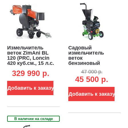
Измельчитель
Садовый
веток ZimAni BL
измельчитель
120 (PRC, Loncin
веток
420 куб.см., 15 л.с.
бензиновый
с
Дровосек МР260
47 000 р.
329 990 p.
электростартером,
7.0 (RUS, Lifan 7.0
45 500 р.
вал с 3-мя
л.с., 196 см3,
ножами, ветки до
ветки до 72 мм,
Добавить к заказу
120 мм, двуосный
центробежное
прицеп, 315 кг)
сцепление, 48 кг.)
Добавить к заказу
В наличии на складе