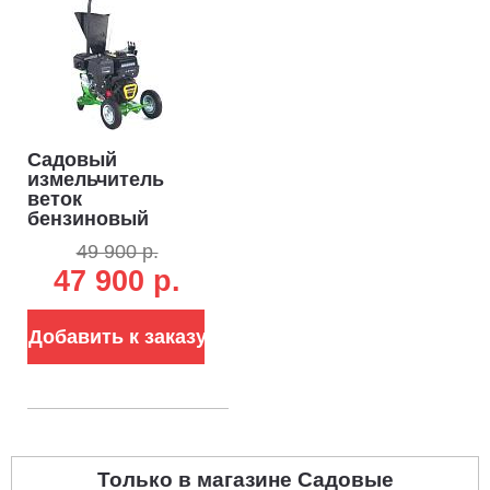
Садовый
измельчитель
веток
бензиновый
Дровосек МР260
49 900 р.
9.0 (RUS, 9.0 л.с.,
47 900 р.
225 см3, ветки до
72 мм,
центробежное
сцепление, 48 кг)
Добавить к заказу
Только в магазине Садовые