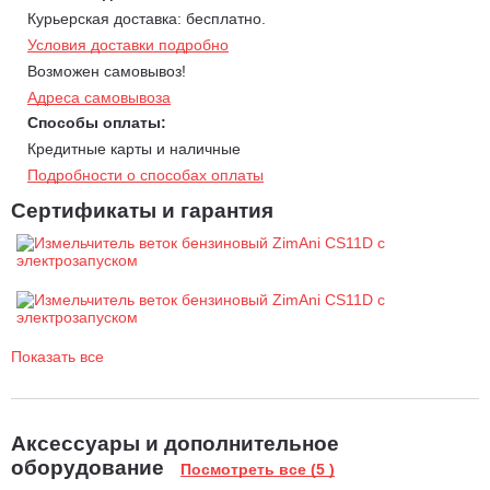
и веток диаметром до 125 мм.
Курьерская доставка: бесплатно.
Транспортировочные колёса.
Оснащен колесами и
Условия доставки подробно
рукояткой, что обеспечивает простую транспортировку
Возможен самовывоз!
агрегата.
Адреса самовывоза
Воронка измельчителя.
Диаметр измельчения
Способы оплаты:
максимальный - 125 мм. Отдельный приёмник для веток
Кредитные карты и наличные
диаметром до 125 мм.
Подробности о способах оплаты
Воронка дробилки.
Диаметр дробления максимальный - 125
Сертификаты и гарантия
мм. Отдельное загрузочное отверстие для веток диаметром
до 125 мм.
Дефлектор выброса.
Для обеспечения безопасности
оператора измельчитель имеет дефлектор, который
предотвращает выбрасывание из разгрузочной трубы
продуктов измельчения с высокой скоростью.
Показать все
Аксессуары и дополнительное
оборудование
Посмотреть все (5 )