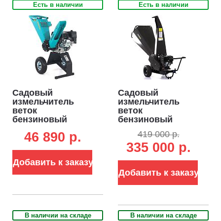
Есть в наличии
Есть в наличии
Садовый
Садовый
измельчитель
измельчитель
веток
веток
бензиновый
бензиновый
Steviman CH-520
Caiman Raro 420C
419 000 р.
46 890 p.
(RUS, EST 212
уценка 20% (RUS,
335 000 р.
см3, ветки до 50
Caiman Green
мм, 38 кг)
Engine, 420
Добавить к заказу
куб.см., ветки до
75 мм., 210 кг.)
Добавить к заказу
В наличии на складе
В наличии на складе