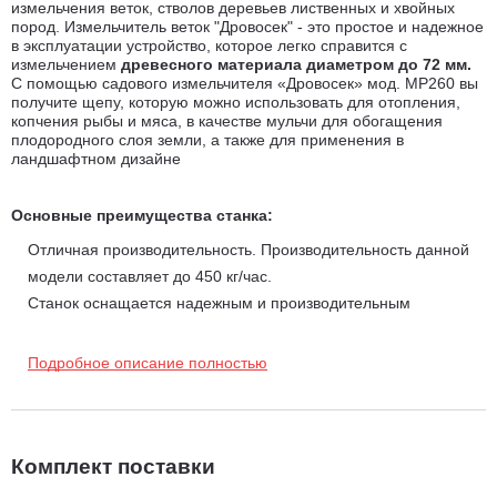
измельчения веток, стволов деревьев лиственных и хвойных
пород. Измельчитель веток "Дровосек" - это простое и надежное
в эксплуатации устройство, которое легко справится с
измельчением
древесного материала диаметром до 72 мм.
С помощью садового измельчителя «Дровосек» мод. МР260 вы
получите щепу, которую можно использовать для отопления,
копчения рыбы и мяса, в качестве мульчи для обогащения
плодородного слоя земли, а также для применения в
ландшафтном дизайне
Основные преимущества станка:
Отличная производительность. Производительность данной
модели составляет до 450 кг/час.
Станок оснащается надежным и производительным
бензиновым двигателем марки мощностью 9 л.с. Данный
двигатель обладает оптимальным соотношением мощности и
Подробное описание полностью
производительности. Многолетняя практика доказала, что
данный двигатель надежен при длительной нагрузке и
способен легко справиться с ветками диаметром до 72 мм.
На измельчителе установлена расширенная приемная
Комплект поставки
горловина для удобной подачи измельчаемого материала в