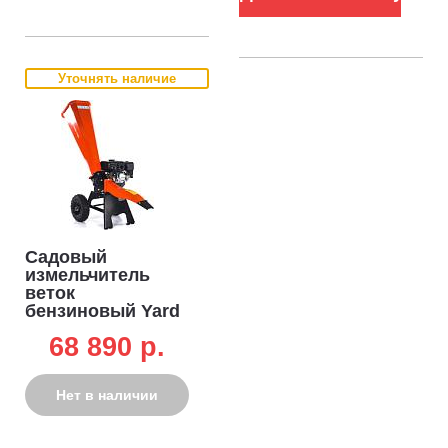
Уточнять наличие
Садовый
измельчитель
веток
бензиновый Yard
Fox Basic 60SP
68 890 p.
(PRC, Rato, 212
см3, ветки до 60
мм, 45 кг)
Нет в наличии