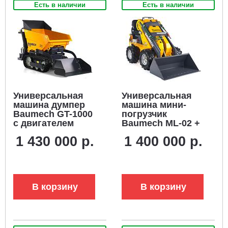
Есть в наличии
Есть в наличии
Универсальная
Универсальная
машина думпер
машина мини-
Baumech GT-1000
погрузчик
с двигателем
Baumech ML-02 +
Zongshen GB460E
ковш
1 430 000 р.
1 400 000 р.
с платформой
универсальный
оператора (с
110 см., с
электропакетом)
двигателем
Zongshen GB460E
В корзину
В корзину