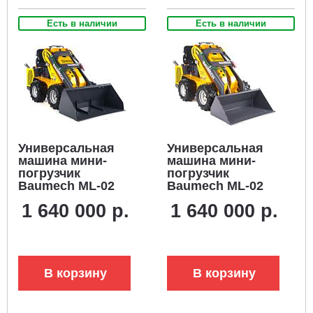
Есть в наличии
Есть в наличии
Универсальная
Универсальная
машина мини-
машина мини-
погрузчик
погрузчик
Baumech ML-02
Baumech ML-02
Pro + ковш для
Pro + ковш
1 640 000 р.
1 640 000 р.
снега 120 см. с
универсальный
двигателем
110 см., с
Zongshen GB750
двигателем
V-Twin
Zongshen GB750
V-Twin
В корзину
В корзину