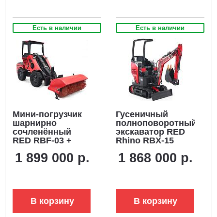
Есть в наличии
Есть в наличии
Мини-погрузчик
Гусеничный
шарнирно
полноповоротный
сочленённый
экскаватор RED
RED RBF-03 +
Rhino RBX-15
щетка
Zongshen
1 899 000 р.
1 868 000 р.
коммунальная
GB750EFI 30 л.с.,
(Zongshen
глубина копания
GB750EFI 30 л.с.,
2,0 м., ковш 250
до 700 кг., ковш
мм., 1200 кг.
150 л., 1270 кг.)
В корзину
В корзину