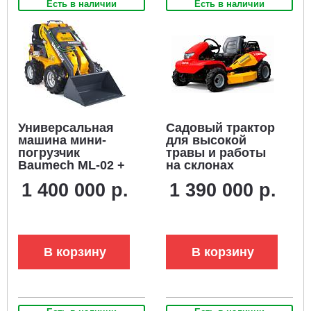
Есть в наличии
Есть в наличии
Универсальная
Садовый трактор
машина мини-
для высокой
погрузчик
травы и работы
Baumech ML-02 +
на склонах
ковш
ZimAni Storm
1 400 000 р.
1 390 000 р.
универсальный
Force 100 4WD
90 см., с
(JPN, Honda
двигателем
GX690, 690
Zongshen GB460E
куб.см., 105 см,
дифференциал,
В корзину
В корзину
365 кг)