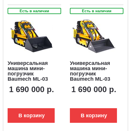
Есть в наличии
Есть в наличии
Универсальная
Универсальная
машина мини-
машина мини-
погрузчик
погрузчик
Baumech ML-03
Baumech ML-03
Pro + ковш для
Pro + ковш
1 690 000 р.
1 690 000 р.
снега 120 см. с
универсальный
двигателем
110 см., с
Zongshen GB750
двигателем
V-Twin
Zongshen GB750
V-Twin
В корзину
В корзину
карбюратор