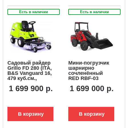
Есть в наличии
Есть в наличии
Садовый райдер
Мини-погрузчик
Grillo FD 280 (ITA,
шарнирно
B&S Vanguard 16,
сочленённый
479 куб.см.,
RED RBF-03
гидростатика,
Zongshen
1 699 900 р.
1 699 000 р.
дифференциал,
GB750EFI 30 л.с.,
травосборник 280
грузоподъемность
л., ширина
до 700 кг., ковш
кошения 119 см.,
150 л., 1270 кг.
320 кг.)
В корзину
В корзину