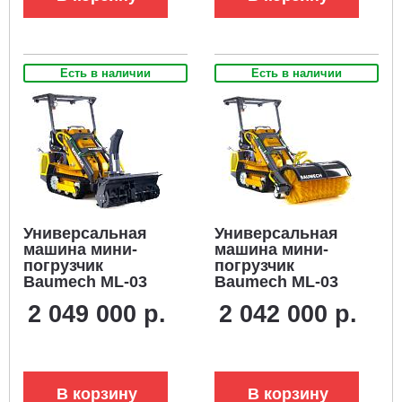
Есть в наличии
Есть в наличии
Универсальная
Универсальная
машина мини-
машина мини-
погрузчик
погрузчик
Baumech ML-03
Baumech ML-03
Pro + роторный
Pro +
2 049 000 р.
2 042 000 р.
снегоуборщик 110
гидравлическая
см. + каркас
щётка 115 см. +
безопасности с
каркас
двигателем
безопасности с
Zongshen GB750
двигателем
В корзину
В корзину
V-Twin
Zongshen GB750