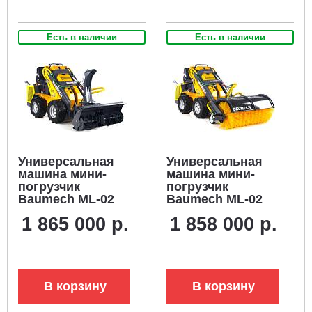
Есть в наличии
Есть в наличии
Универсальная
Универсальная
машина мини-
машина мини-
погрузчик
погрузчик
Baumech ML-02
Baumech ML-02
Pro + роторный
Pro +
1 865 000 р.
1 858 000 р.
снегоуборщик 110
гидравлическая
см., с двигателем
щётка 115 см., с
Zongshen GB750
двигателем
V-Twin
Zongshen GB750
V-Twin
В корзину
В корзину