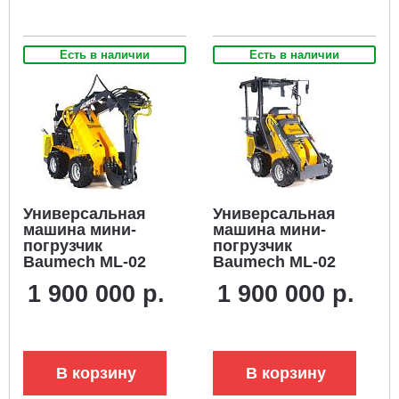
Есть в наличии
Есть в наличии
Универсальная
Универсальная
машина мини-
машина мини-
погрузчик
погрузчик
Baumech ML-02
Baumech ML-02
Pro + экскаватор
Pro с зимней
1 900 000 р.
1 900 000 р.
лопатковый с
кабиной с
поворотным
двигателем
механизмом с
Zongshen GB750
двигателем
V-Twin
Zongshen GB750
В корзину
В корзину
V-Twin