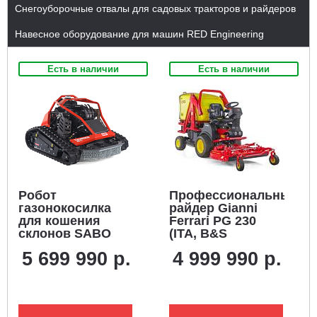
Снегоуборочные отвалы для садовых тракторов и райдеров
Навесное оборудование для машин RED Engineering
Есть в наличии
Есть в наличии
Робот
Профессиональный
газонокосилка
райдер Gianni
для кошения
Ferrari PG 230
склонов SABO
(ITA, B&S
THUNDER 85 C с
Vanguard V-Twin,
5 699 990 р.
4 999 990 р.
дистанционным
1123 куб.см.,
управлением
гидростатика,
(GER, 85 см.,
травосб. 800 л,
Honda iGXV 700
ширина кошения
EFI, 699 куб.см.,
130 см, 590 кг)