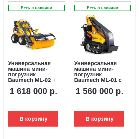
Есть в наличии
Есть в наличии
Универсальная
Универсальная
машина мини-
машина мини-
погрузчик
погрузчик
Baumech ML-02 +
Baumech ML-01 с
гидравлическая
двигателем
1 618 000 р.
1 560 000 р.
щётка 115 см., с
Zongshen GB460E
двигателем
на гусеницах с
Zongshen GB460E
платформой
оператора
В корзину
В корзину