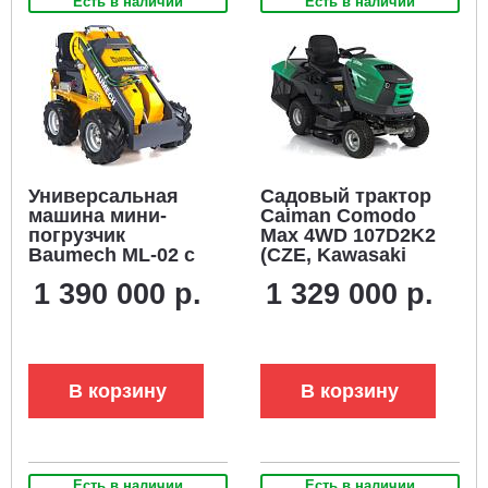
Есть в наличии
Есть в наличии
Универсальная
Садовый трактор
машина мини-
Caiman Comodo
погрузчик
Max 4WD 107D2K2
Baumech ML-02 с
(CZE, Kawasaki
двигателем
FS600V, 603
1 390 000 р.
1 329 000 р.
Zongshen GB460E
куб.см,
гидростатика,
дифференциал,
380 л., ширина
кошения 102 см.,
В корзину
В корзину
334 кг.)
Есть в наличии
Есть в наличии