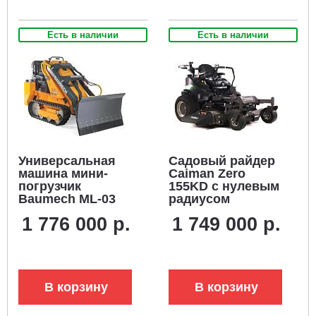
Есть в наличии
Есть в наличии
Универсальная
Садовый райдер
машина мини-
Caiman Zero
погрузчик
155KD с нулевым
Baumech ML-03
радиусом
Pro +
разворота (RUS,
1 776 000 р.
1 749 000 р.
гидравлический
Kawasaki FX850V,
отвал 120 см. с
852 куб.см.,
двигателем
гидростатика,
Zongshen GB750
ширина кошения
EFI V-Twin
155 см., 689 кг.)
В корзину
В корзину
инжектор