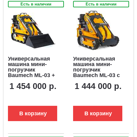
Есть в наличии
Есть в наличии
Универсальная
Универсальная
машина мини-
машина мини-
погрузчик
погрузчик
Baumech ML-03 +
Baumech ML-03 с
ковш
двигателем
1 454 000 р.
1 444 000 р.
универсальный
Zongshen GB460E
110 см., с
двигателем
Zongshen GB460E
В корзину
В корзину