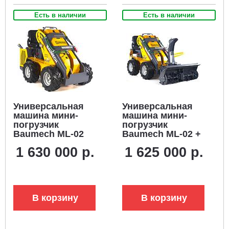
Есть в наличии
Есть в наличии
Универсальная
Универсальная
машина мини-
машина мини-
погрузчик
погрузчик
Baumech ML-02
Baumech ML-02 +
Pro с двигателем
роторный
1 630 000 р.
1 625 000 р.
Zongshen GB750
снегоуборщик 110
V-Twin
см., с двигателем
карбюратор
Zongshen GB460E
В корзину
В корзину