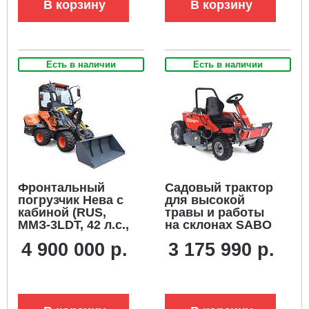
В корзину
В корзину
580 кг.)
Есть в наличии
Есть в наличии
Фронтальный
Садовый трактор
погрузчик Нева с
для высокой
кабиной (RUS,
травы и работы
ММЗ-3LDT, 42 л.с.,
на склонах SABO
60 л/мин,
GLADIATOR 95 F
4 900 000 р.
3 175 990 р.
грузоподъемность
AWD (GER, B&S
1200 кг, 2100 кг)
Intek 8-44C8, 724
куб.см., 95 см,
дифференциал,
388 кг.)