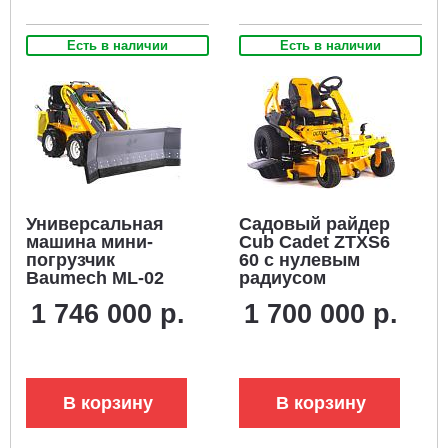
Есть в наличии
Есть в наличии
Универсальная
Садовый райдер
машина мини-
Cub Cadet ZTXS6
погрузчик
60 с нулевым
Baumech ML-02
радиусом
Pro +
разворота (USA,
1 746 000 р.
1 700 000 р.
гидравлический
Kawasaki, 852
отвал 130 см. и
куб.см.,
расширители 55
гидростатика,
см. с двигателем
ширина 152 см.,
Zongshen GB750
680 кг.)
В корзину
В корзину
V-Twin