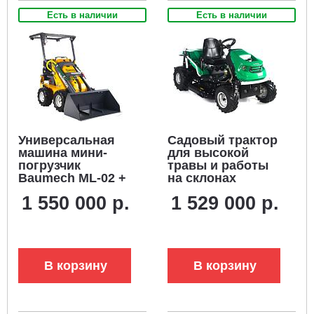
Есть в наличии
Есть в наличии
Универсальная
Садовый трактор
машина мини-
для высокой
погрузчик
травы и работы
Baumech ML-02 +
на склонах
ковш для снега
Caiman Croso Max
1 550 000 р.
1 529 000 р.
120 см., + каркас
4WD 97D2C2 (CZE,
безопасности с
Caiman V-Twin,
двигателем
708 куб.см., 92 см,
Zongshen GB460E
дифференциал,
349 кг.)
В корзину
В корзину