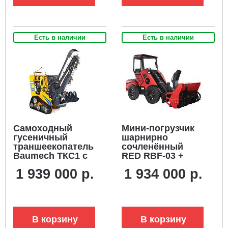
V-Twin
Есть в наличии
Есть в наличии
Самоходный
Мини-погрузчик
гусеничный
шарнирно
траншеекопатель
сочленённый
Baumech ТКС1 с
RED RBF-03 +
двигателем
снегоуборщик
1 939 000 р.
1 934 000 р.
Zongshen GB750
(Zongshen
EFI V-Twin
GB750EFI 30 л.с.,
инжектор
до 700 кг., ковш
(скорость копки
150 л., 1270 кг.)
грунта до 60 м/ч),
В корзину
В корзину
762 кг.