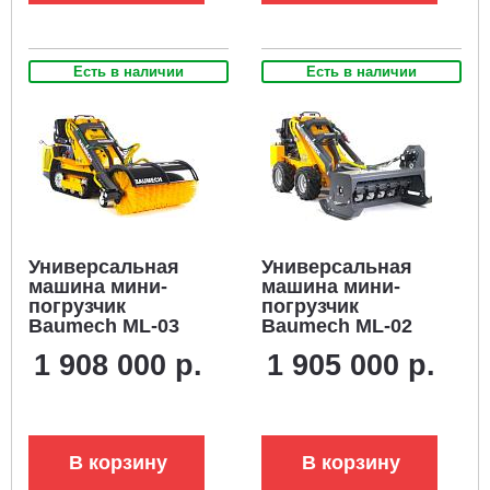
Есть в наличии
Есть в наличии
Универсальная
Универсальная
машина мини-
машина мини-
погрузчик
погрузчик
Baumech ML-03
Baumech ML-02
Pro +
Pro + мульчер 110
1 908 000 р.
1 905 000 р.
гидравлическая
см. с двигателем
щётка 115 см., с
Zongshen GB750
двигателем
EFI V-Twin
Zongshen GB750
инжектор
V-Twin
В корзину
В корзину