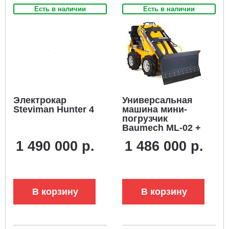
Есть в наличии
Есть в наличии
Электрокар
Универсальная
Steviman Hunter 4
машина мини-
погрузчик
Baumech ML-02 +
гидравлический
1 490 000 р.
1 486 000 р.
отвал 120 см., с
двигателем
Zongshen GB460E
В корзину
В корзину