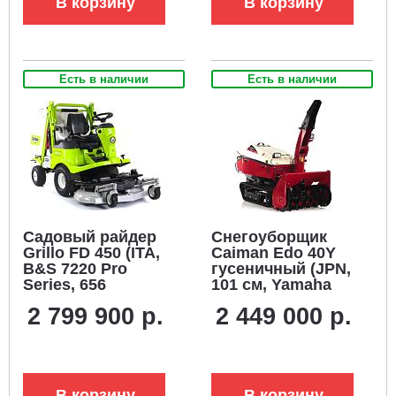
В корзину
В корзину
Есть в наличии
Есть в наличии
Садовый райдер
Снегоуборщик
Grillo FD 450 (ITA,
Caiman Edo 40Y
B&S 7220 Pro
гусеничный (JPN,
Series, 656
101 см, Yamaha
куб.см.,
EH65, 653 см3,
2 799 900 р.
2 449 000 р.
гидростатика,
аккумулятор 12В,
дифференциал,
гидростатическая
травосборник 450
трансмиссия, LED
л., ширина
фара, 525 кг.)
кошения 119 см.,
В корзину
В корзину
400 кг.)