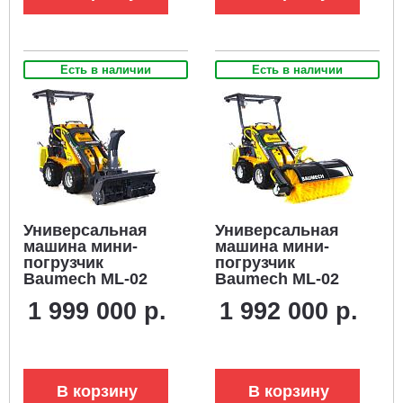
V-Twin
Есть в наличии
Есть в наличии
Универсальная
Универсальная
машина мини-
машина мини-
погрузчик
погрузчик
Baumech ML-02
Baumech ML-02
Pro + роторный
Pro +
1 999 000 р.
1 992 000 р.
снегоуборщик 110
гидравлическая
см. + каркас
щётка 115 см. +
безопасности с
каркас
двигателем
безопасности с
Zongshen GB750
двигателем
В корзину
В корзину
V-Twin
Zongshen GB750