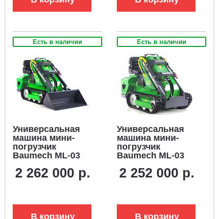
Есть в наличии
Есть в наличии
Универсальная
Универсальная
машина мини-
машина мини-
погрузчик
погрузчик
Baumech ML-03
Baumech ML-03
Eco + ковш
Eco с
2 262 000 р.
2 252 000 р.
универсальный
электродвигателем
110 см., с
электродвигателем
В корзину
В корзину