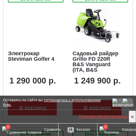
Электрокар
Садовый райдер
Steviman Golfer 4
Grillo FD 220R
B&S Vanguard
(ITA, B&S
Vanguard 16, 479
1 290 000 р.
1 249 900 р.
куб.см.,
гидростатика,
травосборник 200
л., ширина
Оставаясь на сайте вы
соглашаетесь с использованием
кошения 86 см.,
Куки.
В корзину
В корзину
260 кг.)
Политика обработки данных
0
0
Сравнить
Каталог
Корзин
Есть в наличии
Есть в наличии