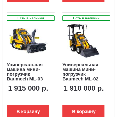
Есть в наличии
Есть в наличии
Универсальная
Универсальная
машина мини-
машина мини-
погрузчик
погрузчик
Baumech ML-03
Baumech ML-02
Pro + роторный
Pro с зимней
1 915 000 р.
1 910 000 р.
снегоуборщик 110
кабиной + ковш
см. с двигателем
универсальный
Zongshen GB750
110 см., с
V-Twin
двигателем
Zongshen GB750
В корзину
В корзину
V-Twin